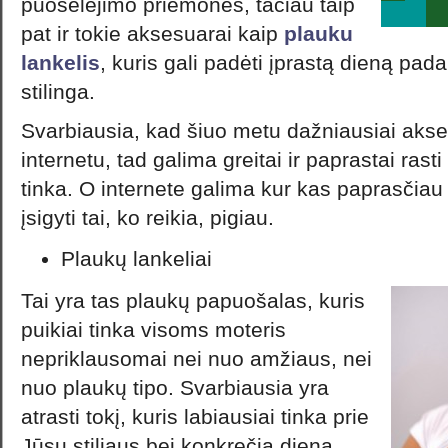
puoselėjimo priemonės, tačiau taip
pat ir tokie aksesuarai kaip
plauku
lankelis
, kuris gali padėti įprastą dieną pada
stilinga.
Svarbiausia, kad šiuo metu dažniausiai akse
internetu, tad galima greitai ir paprastai rast
tinka. O internete galima kur kas paprasčiau 
įsigyti tai, ko reikia, pigiau.
Plaukų lankeliai
Tai yra tas plaukų papuošalas, kuris
puikiai tinka visoms moteris
nepriklausomai nei nuo amžiaus, nei
nuo plaukų tipo. Svarbiausia yra
atrasti tokį, kuris labiausiai tinka prie
Jūsų stiliaus bei konkrečią dieną