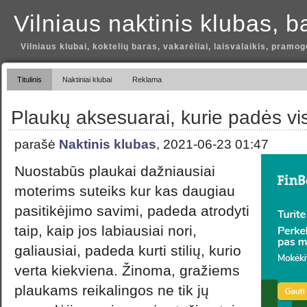
Vilniaus naktinis klubas, b
Vilniaus klubai, koktelių baras, vakarėliai, laisvalaikis, pramog
Titulinis
Naktiniai klubai
Reklama
Plaukų aksesuarai, kurie padės vis
parašė
Naktinis klubas
, 2021-06-23 01:47
Nuostabūs plaukai dažniausiai
moterims suteiks kur kas daugiau
pasitikėjimo savimi, padeda atrodyti
taip, kaip jos labiausiai nori,
galiausiai, padeda kurti stilių, kurio
verta kiekviena. Žinoma, gražiems
plaukams reikalingos ne tik jų