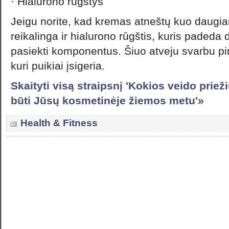
· Hialurono rūgštys
Jeigu norite, kad kremas atneštų kuo daugia
reikalinga ir hialurono rūgštis, kuris padeda
pasiekti komponentus. Šiuo atveju svarbu pir
kuri puikiai įsigeria.
Skaityti visą straipsnį 'Kokios veido priež
būti Jūsų kosmetinėje žiemos metu'»
Health & Fitness