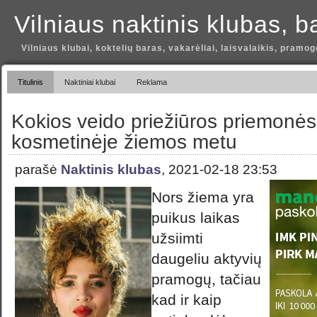
Vilniaus naktinis klubas, b
Vilniaus klubai, koktelių baras, vakarėliai, laisvalaikis, pramog
Titulinis
Naktiniai klubai
Reklama
Kokios veido priežiūros priemonės 
kosmetinėje žiemos metu
parašė
Naktinis klubas
, 2021-02-18 23:53
Nors žiema yra
puikus laikas
užsiimti
daugeliu aktyvių
pramogų, tačiau
kad ir kaip