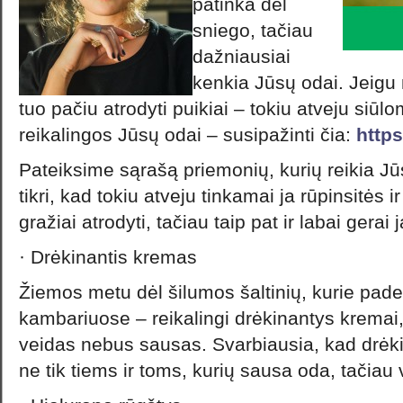
patinka dėl
sniego, tačiau
dažniausiai
kenkia Jūsų odai. Jeigu n
tuo pačiu atrodyti puikiai – tokiu atveju siū
reikalingos Jūsų odai – susipažinti čia:
https
Pateiksime sąrašą priemonių, kurių reikia J
tikri, kad tokiu atveju tinkamai ja rūpinsitės i
gražiai atrodyti, tačiau taip pat ir labai gerai j
· Drėkinantis kremas
Žiemos metu dėl šilumos šaltinių, kurie pade
kambariuose – reikalingi drėkinantys kremai,
veidas nebus sausas. Svarbiausia, kad drėki
ne tik tiems ir toms, kurių sausa oda, tačiau 