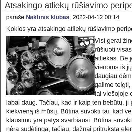
Atsakingo atliekų rūšiavimo peripe
parašė
Naktinis klubas
, 2022-04-12 00:14
Kokios yra atsakingo atliekų rūšiavimo perip
Visi gerai ži
rūšiuoti visa
atliekas. Be 
vienoms iš jų
daugiau dėme
galime teigti
tai viešojoje
labai daug. Tačiau, kad ir kaip ten bebūtų, ji 
kiekvieną iš mūsų. Būtina suvokti tai, kad v
klausimu yra patys svarbiausi. Būtina suvokti 
nėra sudėtinga, tačiau, dažnai pritrūksta el