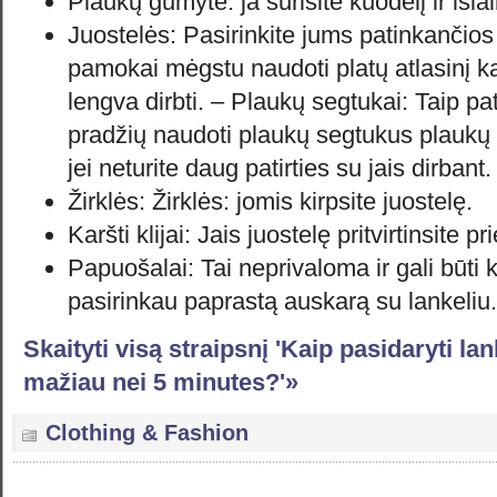
Plaukų gumytė: ja surišite kuodelį ir išla
Juostelės: Pasirinkite jums patinkančios
pamokai mėgstu naudoti platų atlasinį k
lengva dirbti. – Plaukų segtukai: Taip p
pradžių naudoti plaukų segtukus plaukų lan
jei neturite daug patirties su jais dirbant.
Žirklės: Žirklės: jomis kirpsite juostelę.
Karšti klijai: Jais juostelę pritvirtinsite 
Papuošalai: Tai neprivaloma ir gali būti k
pasirinkau paprastą auskarą su lankeliu.
Skaityti visą straipsnį 'Kaip pasidaryti l
mažiau nei 5 minutes?'»
Clothing & Fashion