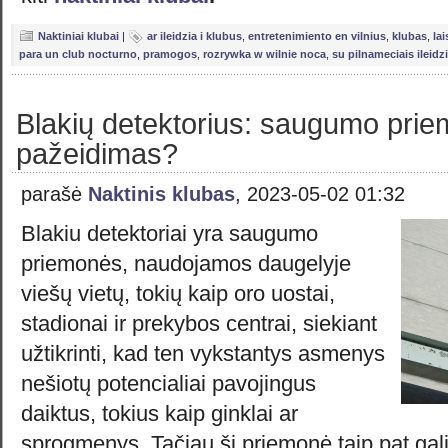
Naktiniai klubai
|
ar ileidzia i klubus
,
entretenimiento en vilnius
,
klubas
,
lai
para un club nocturno
,
pramogos
,
rozrywka w wilnie noca
,
su pilnameciais ileidzi
Blakių detektorius: saugumo prie
pažeidimas?
parašė
Naktinis klubas
, 2023-05-02 01:32
Blakiu detektoriai yra saugumo
priemonės, naudojamos daugelyje
viešų vietų, tokių kaip oro uostai,
stadionai ir prekybos centrai, siekiant
užtikrinti, kad ten vykstantys asmenys
nešiotų potencialiai pavojingus
daiktus, tokius kaip ginklai ar
sprogmenys. Tačiau ši priemonė taip pat gali 