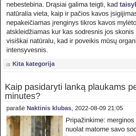
nebestebina. Drąsiai galima teigti, kad
taisy
natūralia vieta, kaip ir pačios kavos įsigijimas
nepakeičiamas įrenginys tikros kavos mylėt
atskleidžiamas kur kas sodresnis jos skonis 
visiškai natūralu, kad ir poveikis mūsų orga
intensyvesnis.
Kita kategorija
Kaip pasidaryti lanką plaukams p
minutes?
parašė
Naktinis klubas
, 2022-08-09 21:05
Pripažinkime: merginos
nuolat matome savo soci