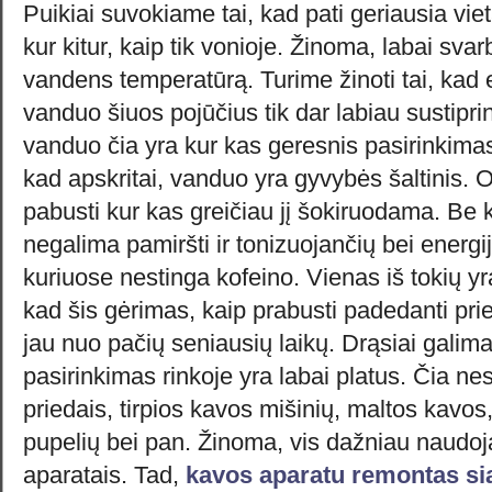
Puikiai suvokiame tai, kad pati geriausia vi
kur kitur, kaip tik vonioje. Žinoma, labai sva
vandens temperatūrą. Turime žinoti tai, kad 
vanduo šiuos pojūčius tik dar labiau sustipri
vanduo čia yra kur kas geresnis pasirinkimas
kad apskritai, vanduo yra gyvybės šaltinis. 
pabusti kur kas greičiau jį šokiruodama. Be k
negalima pamiršti ir tonizuojančių bei energi
kuriuose nestinga kofeino. Vienas iš tokių y
kad šis gėrimas, kaip prabusti padedanti pr
jau nuo pačių seniausių laikų. Drąsiai galima 
pasirinkimas rinkoje yra labai platus. Čia n
priedais, tirpios kavos mišinių, maltos kavos
pupelių bei pan. Žinoma, vis dažniau naudoj
aparatais. Tad,
kavos aparatu remontas sia