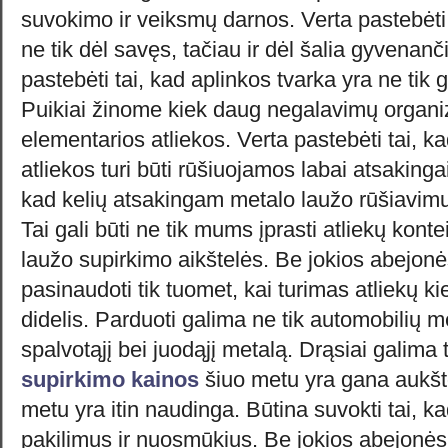
suvokimo ir veiksmų darnos. Verta pastebėti t
ne tik dėl savęs, tačiau ir dėl šalia gyvenan
pastebėti tai, kad aplinkos tvarka yra ne tik g
Puikiai žinome kiek daug negalavimų organiz
elementarios atliekos. Verta pastebėti tai, k
atliekos turi būti rūšiuojamos labai atsakingai
kad kelių atsakingam metalo laužo rūšiavimui
Tai gali būti ne tik mums įprasti atliekų konte
laužo supirkimo aikštelės. Be jokios abejonė
pasinaudoti tik tuomet, kai turimas atliekų 
didelis. Parduoti galima ne tik automobilių me
spalvotąjį bei juodąjį metalą. Drąsiai galima 
supirkimo kainos
šiuo metu yra gana aukštos
metu yra itin naudinga. Būtina suvokti tai, k
pakilimus ir nuosmūkius. Be jokios abejonės, 