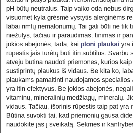
pH būtų neutralus. Taip vaiko oda nebus dir
visuomet kyla grėsmė vystytis alerginėms re
labai rimtų nemalonumų. Tai gali būti ne tik ti
niežulys, tačiau ir paraudimas, tinimas ir p
jokios abejonės, tada, kai
ploni plaukai
yra i
rūpestis jais turėtų būti itin subtilus. Svarbu 
atveju būtina naudoti priemones, kurios kaip 
sustiprintų plaukus iš vidaus. Be kita ko, la
plaukams pamaitinti naudojamos specialios 
yra itin efektyvus. Be jokios abejonės, nega
vitaminų, mineralinių medžiagų, mineralų. Ji
vidaus. Tačiau, išorinis rūpestis taip pat yr
Būtina suvokti tai, kad priemonių gausa didelė
naudokite jas į sveikatą. Sėkmės ir kantrybė