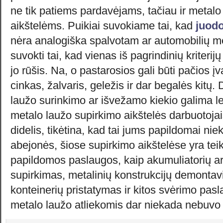
ne tik patiems pardavėjams, tačiau ir metalo
aikštelėms. Puikiai suvokiame tai, kad
juodo
nėra analogiška spalvotam ar automobilių me
suvokti tai, kad vienas iš pagrindinių kriterijų
jo rūšis. Na, o pastarosios gali būti pačios įv
cinkas, žalvaris, geležis ir dar begalės kitų.
laužo surinkimo ar išvežamo kiekio galima len
metalo laužo supirkimo aikštelės darbuotojais
didelis, tikėtina, kad tai jums papildomai ni
abejonės, šiose supirkimo aikštelėse yra teik
papildomos paslaugos, kaip akumuliatorių ar 
supirkimas, metalinių konstrukcijų demontav
konteinerių pristatymas ir kitos svėrimo pasl
metalo laužo atliekomis dar niekada nebuvo 