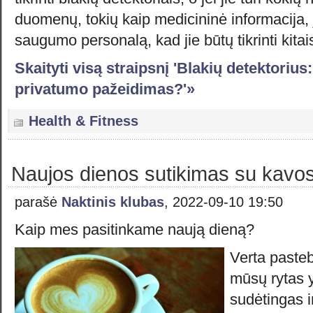
duomenų, tokių kaip medicininė informacija, ji
saugumo personalą, kad jie būtų tikrinti kitai
Skaityti visą straipsnį 'Blakių detektori
privatumo pažeidimas?'»
Health & Fitness
Naujos dienos sutikimas su kavos
parašė
Naktinis klubas
, 2022-09-10 19:50
Kaip mes pasitinkame naują dieną?
Verta pasteb
mūsų rytas yr
sudėtingas i