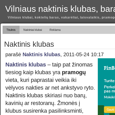
Vilniaus naktinis klubas, bar
Vilniaus klubai, koktelių baras, vakarėliai, laisvalaikis, pramog
Titulinis
Naktiniai klubai
Reklama
Naktinis klubas
parašė
Naktinis klubas
, 2011-05-24 10:17
Naktinis klubas
– taip pat žinomas
tiesiog kaip klubas yra
pramogų
vieta, kuri paprastai veikia iki
vėlyvos nakties ar net ankstyvo ryto.
Naktinis klubas skiriasi nuo barų,
kavinių ar restoranų. Žmonės į
klubus susirenka pasilinksminti,