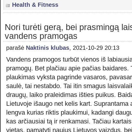
Health & Fitness
Nori turėti gerą, bei prasmingą la
vandens pramogas
parašė
Naktinis klubas
, 2021-10-29 20:13
Vandens pramogos turbūt vienos iš labiausia
pramogų. Bet plačiau apie pačias baidares. 
plaukimas vyksta pagrinde vasaros, pavasario
saulė, tai nestabdo. Tai itin smagus laisvala
draugų, laiko praleidimas išties puikus. Baid
Lietuvoje išaugo net kelis kart. Suprantama 
lengva kurias riktis plaukimui, kadangi daug
kas arčiausiai tą ir renkamasi. Tačiau kartais
vietas, pamatyti naujus Lietuvos vaizdus, bei