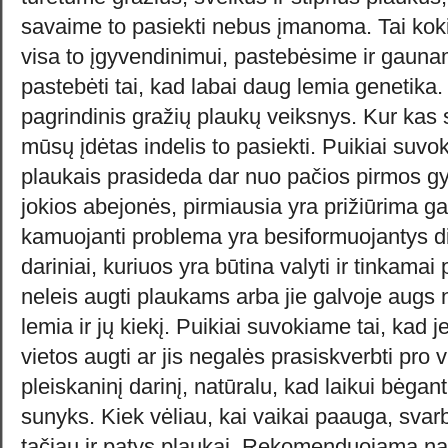
savaime to pasiekti nebus įmanoma. Tai kok
visa to įgyvendinimui, pastebėsime ir gauna
pastebėti tai, kad labai daug lemia genetika. 
pagrindinis gražių plaukų veiksnys. Kur kas s
mūsų įdėtas indelis to pasiekti. Puikiai suvo
plaukais prasideda dar nuo pačios pirmos g
jokios abejonės, pirmiausia yra prižiūrima g
kamuojanti problema yra besiformuojantys did
dariniai, kuriuos yra būtina valyti ir tinkamai p
neleis augti plaukams arba jie galvoje augs ne
lemia ir jų kiekį. Puikiai suvokiame tai, kad 
vietos augti ar jis negalės prasiskverbti pro v
pleiskaninį darinį, natūralu, kad laikui bėga
sunyks. Kiek vėliau, kai vaikai paauga, svarb
tačiau ir patys plaukai. Rekomenduojama na