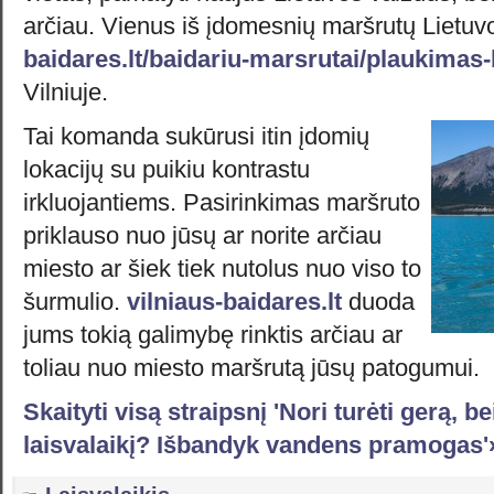
arčiau. Vienus iš įdomesnių maršrutų Lietuv
baidares.lt/baidariu-marsrutai/plaukima
Vilniuje.
Tai komanda sukūrusi itin įdomių
lokacijų su puikiu kontrastu
irkluojantiems. Pasirinkimas maršruto
priklauso nuo jūsų ar norite arčiau
miesto ar šiek tiek nutolus nuo viso to
šurmulio.
vilniaus-baidares.lt
duoda
jums tokią galimybę rinktis arčiau ar
toliau nuo miesto maršrutą jūsų patogumui.
Skaityti visą straipsnį 'Nori turėti gerą, 
laisvalaikį? Išbandyk vandens pramogas'