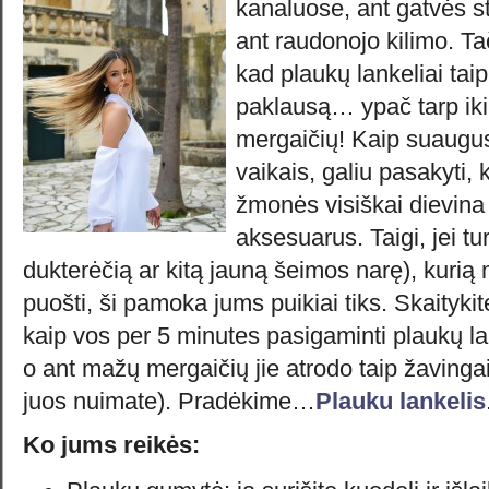
kanaluose, ant gatvės st
ant raudonojo kilimo. Ta
kad plaukų lankeliai taip
paklausą… ypač tarp ik
mergaičių! Kaip suaugusi
vaikais, galiu pasakyti,
žmonės visiškai dievin
aksesuarus. Taigi, jei tu
dukterėčią ar kitą jauną šeimos narę), kurią 
puošti, ši pamoka jums puikiai tiks. Skaitykite
kaip vos per 5 minutes pasigaminti plaukų lan
o ant mažų mergaičių jie atrodo taip žavingai 
juos nuimate). Pradėkime…
Plauku lankelis
Ko jums reikės: