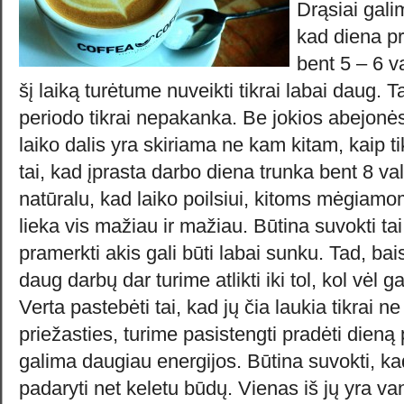
Drąsiai galim
kad diena p
bent 5 – 6 v
šį laiką turėtume nuveikti tikrai labai daug. T
periodo tikrai nepakanka. Be jokios abejonės,
laiko dalis yra skiriama ne kam kitam, kaip t
tai, kad įprasta darbo diena trunka bent 8 va
natūralu, kad laiko poilsiui, kitoms mėgiam
lieka vis mažiau ir mažiau. Būtina suvokti tai
pramerkti akis gali būti labai sunku. Tad, bai
daug darbų dar turime atlikti iki tol, kol vėl ga
Verta pastebėti tai, kad jų čia laukia tikrai n
priežasties, turime pasistengti pradėti dieną
galima daugiau energijos. Būtina suvokti, ka
padaryti net keletu būdų. Vienas iš jų yra v