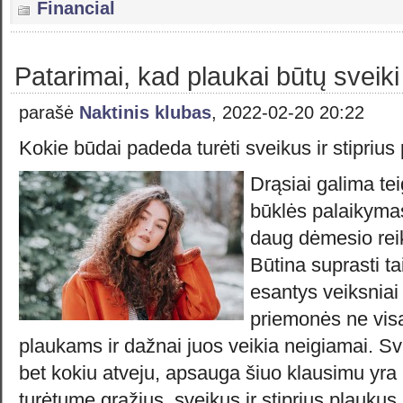
Financial
Patarimai, kad plaukai būtų sveiki 
parašė
Naktinis klubas
, 2022-02-20 20:22
Kokie būdai padeda turėti sveikus ir stiprius
Drąsiai galima tei
būklės palaikymas
daug dėmesio reik
Būtina suprasti t
esantys veiksniai
priemonės ne visa
plaukams ir dažnai juos veikia neigiamai. Sv
bet kokiu atveju, apsauga šiuo klausimu yra 
turėtume gražius, sveikus ir stiprius plaukus,