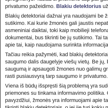
privatumo pažeidimo.
Blakiu detektorius
už
Blakių detektoriai dažnai yra naudojami be ž
sutikimo. Kai kurie žmonės gali jaustis nepat
asmeniniai daiktai, toki kaip mobilieji telefo
dokumentai, bus tikrinti be jų sutikimo. Tai t
apie tai, kaip naudojama surinkta informacij
Tačiau reikia pažymėti, kad blakių detektori
saugumo dalis daugelyje viešų vietų. Be jų, b
saugumą ir apsaugoti žmones nuo galimų gr
rasti pusiausvyrą tarp saugumo ir privatumo.
Viena iš būdų išspręsti šią problemą yra su
priemones su tinkama informavimo politika.
pavyzdžiui, žmonės yra informuojami apie tai
tikrinti blakių detektoriais, o jei jie turi koki