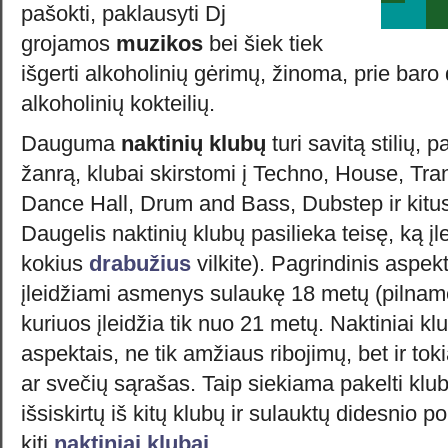
pašokti, paklausyti Dj
grojamos
muzikos
bei šiek tiek
išgerti alkoholinių gėrimų, žinoma, prie bar
alkoholinių kokteilių.
Dauguma
naktinių klubų
turi savitą stilių, 
žanrą, klubai skirstomi į Techno, House, Tra
Dance Hall, Drum and Bass, Dubstep ir kitus
Daugelis naktinių klubų pasilieka teisę, ką įle
kokius
drabužius
vilkite). Pagrindinis aspek
įleidžiami asmenys sulaukę 18 metų (pilnameč
kuriuos įleidžia tik nuo 21 metų. Naktiniai klu
aspektais, ne tik amžiaus ribojimų, bet ir to
ar svečių sąrašas. Taip siekiama pakelti klub
išsiskirtų iš kitų klubų ir sulauktų didesnio 
kiti
naktiniai klubai
.