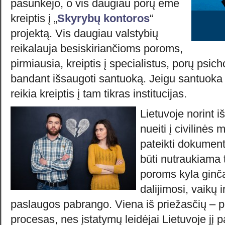
pasunkėjo, o vis daugiau porų ėmė
kreiptis į „
Skyrybų kontoros
“
projektą. Vis daugiau valstybių
reikalauja besiskiriančioms poroms,
pirmiausia, kreiptis į specialistus, porų psic
bandant išsaugoti santuoką. Jeigu santuoka
reikia kreiptis į tam tikras institucijas.
Lietuvoje norint i
nueiti į civilinės 
pateikti dokument
būti nutraukiama 
poroms kyla ginčai
dalijimosi, vaikų i
paslaugos pabrango. Viena iš priežasčių – p
procesas, nes įstatymų leidėjai Lietuvoje jį 