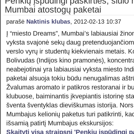
Penkių įspūdingi paskirties, siūlo 
Mumbai atostogų paketai
parašė
Naktinis klubas
, 2012-02-13 10:37
Į “miesto Dreams”, Mumbai’s labiausiai žino
vyksta svajonė sekų daug pretenduojančiom
verslo vyrų ir studentų kiekvienais metais. K
Bolivudas (Indijos kino pramonės), koncent
neabejotinai yra labiausiai vyksta miesto In
paketai alsuoja tokiu būdu nenugalimas aštr
Žvalumas aromato ir patikros restoranai ir b
klubuose, baiminantis įkvepiantis istorinę sta
šventa šventyklas dieviškumas istorija. Nors 
Mumbajus kelionių paketus turi patikrinti, kad j
išsamią patirtį Mumbajus ekskursijos:
Skaityti visą straipsnį 'Penkių įspūdingi p