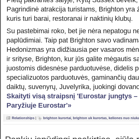
Pagrindinė atrakcija turistams, Brighton yra
kuris turi barai, restoranai ir naktinių klubų.
Su pastebimai roko, bet jie nėra nepatogu neį
paplūdimiai. Taip pat Brighton savo vadinama
Hedonizmas yra didžiausia per vasaros mėn
ir srityse, Brighton, kur jūs galite mėgautis sa
juostomis didesnėse parduotuvėse, didelis 
specializuotos parduotuvės, gaminančių da
daiktų, suvenyrų, Juvelyrika, juokingi dovan
Skaityti visą straipsnį 'Eurostar jungtys –
Paryžiuje Eurostar'»
Relationships
|
brighton kurortai
,
brighton uk kurortas
,
keliones nuo niuka