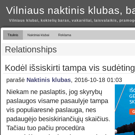
Vilniaus naktinis klubas, b
Vilniaus klubai, koktelių baras, vakarėliai, laisvalaikis, pramog
Titulinis
Naktiniai klubai
Reklama
Relationships
Kodėl išsiskirti tampa vis sudėtin
parašė
Naktinis klubas
, 2016-10-18 01:03
Niekam ne paslaptis, jog skyrybų
paslaugos visame pasaulyje tampa
vis populiaresnė paslauga, nes
padaugėjo besiskiriančiųjų skaičius.
Tačiau tuo pačiu procedūra