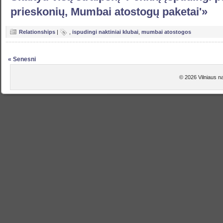
prieskonių, Mumbai atostogų paketai'»
Relationships
|
,
ispudingi naktiniai klubai
,
mumbai atostogos
« Senesni
© 2026 Vilniaus na