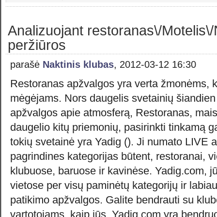
Analizuojant restoranas\/Motelis\/
peržiūros
parašė
Naktinis klubas
, 2012-03-12 16:30
Restoranas apžvalgos yra verta žmonėms, k
mėgėjams. Nors daugelis svetainių šiandien p
apžvalgos apie atmosferą, Restoranas, mais
daugelio kitų priemonių, pasirinkti tinkamą g
tokių svetainė yra Yadig (). Ji numato LIVE a
pagrindines kategorijas būtent, restoranai, v
klubuose, baruose ir kavinėse. Yadig.com, jū
vietose per visų paminėtų kategorijų ir labiau
patikimo apžvalgos. Galite bendrauti su klubo
vartotojams, kaip jūs. Yadig.com yra bend