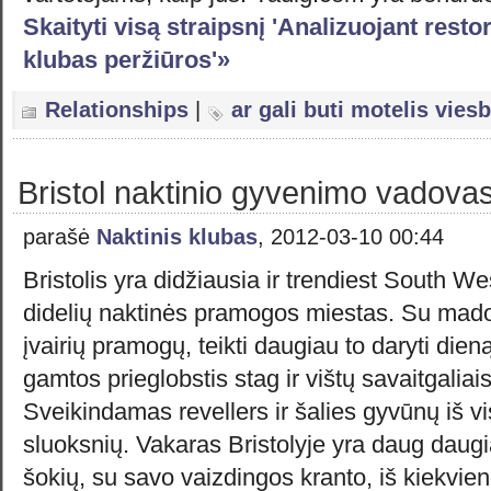
Skaityti visą straipsnį 'Analizuojant resto
klubas peržiūros'»
Relationships
|
ar gali buti motelis viesb
Bristol naktinio gyvenimo vadova
parašė
Naktinis klubas
, 2012-03-10 00:44
Bristolis yra didžiausia ir trendiest South We
didelių naktinės pramogos miestas. Su mados
įvairių pramogų, teikti daugiau to daryti dien
gamtos prieglobstis stag ir vištų savaitgaliais,
Sveikindamas revellers ir šalies gyvūnų iš 
sluoksnių. Vakaras Bristolyje yra daug daugia
šokių, su savo vaizdingos kranto, iš kiekvien