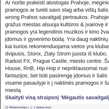
Ar norite praleisti atostogas Prahoje, mėgin
pramogos ar turėti savo stag arba vištų šalis,
wrong Prahos savaitgalį pertraukos. Prahoje
gražus miestas alsuoja kultūros & įvairovę i
pramogos yra legendinis muzikos ir kino žva
įdomus ir gyvenimo būdą. Yra daug naktinių kl
kai kurios rekomenduojama vietos yra kluba
dvipusis, Stonx, Zlaty Strom juosta iš klubo,
Radost FX, Prague Castle, miesto centre. Šal
House, RnB, Hip Hop ir nepriklausomai nuo k
fantazijos, bet būti pasirengę įdomus ir šali
visame pasaulyje ir į naktinės pramogos ir ša
miestą
Skaityti visą straipsnį 'Mėgautis savaitga
Relationships
|
f
,
klubas woo