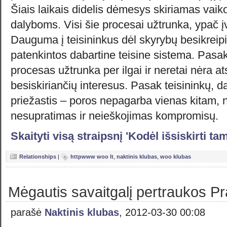
Šiais laikais didelis dėmesys skiriamas vaik
dalyboms. Visi šie procesai užtrunka, ypač į
Dauguma į teisininkus dėl skyrybų besikreip
patenkintos dabartine teisine sistema. Pasa
procesas užtrunka per ilgai ir neretai nėra at
besiskiriančių interesus. Pasak teisininkų, d
priežastis – poros nepagarba vienas kitam, 
nesupratimas ir neieškojimas kompromisų.
Skaityti visą straipsnį 'Kodėl išsiskirti t
Relationships
|
httpwww woo lt
,
naktinis klubas
,
woo klubas
Mėgautis savaitgalį pertraukos P
parašė
Naktinis klubas
, 2012-03-30 00:08