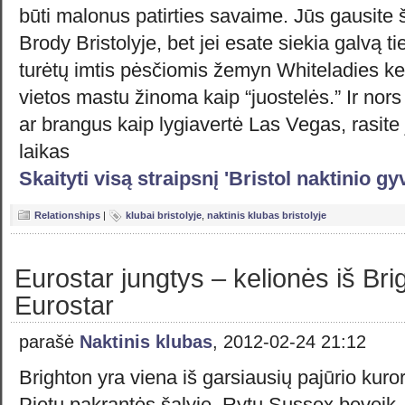
būti malonus patirties savaime. Jūs gausite š
Brody Bristolyje, bet jei esate siekia galvą ti
turėtų imtis pėsčiomis žemyn Whiteladies kel
vietos mastu žinoma kaip “juostelės.” Ir nors
ar brangus kaip lygiavertė Las Vegas, rasite 
laikas
Skaityti visą straipsnį 'Bristol naktinio 
Relationships
|
klubai bristolyje
,
naktinis klubas bristolyje
Eurostar jungtys – kelionės iš Bri
Eurostar
parašė
Naktinis klubas
, 2012-02-24 21:12
Brighton yra viena iš garsiausių pajūrio kuror
Pietų pakrantės šalyje, Rytų Sussex beveik,