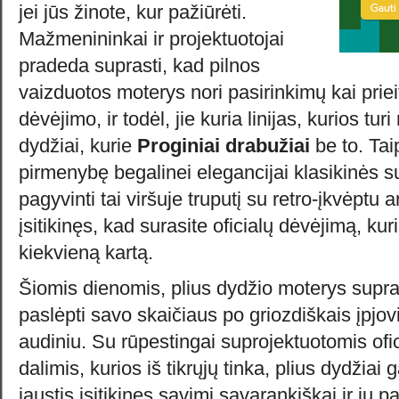
jei jūs žinote, kur pažiūrėti.
Mažmenininkai ir projektuotojai
pradeda suprasti, kad pilnos
vaizduotos moterys nori pasirinkimų kai prieit
dėvėjimo, ir todėl, jie kuria linijas, kurios turi
dydžiai, kurie
Proginiai drabužiai
be to. Taip
pirmenybę begalinei elegancijai klasikinės s
pagyvinti tai viršuje truputį su retro-įkvėptu
įsitikinęs, kad surasite oficialų dėvėjimą, ku
kiekvieną kartą.
Šiomis dienomis, plius dydžio moterys supran
paslėpti savo skaičiaus po griozdiškais įpjo
audiniu. Su rūpestingai suprojektuotomis ofi
dalimis, kurios iš tikrųjų tinka, plius dydžiai ga
jaustis įsitikinęs savimi savarankiškai ir jų 