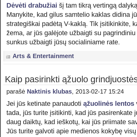
Dėvėti drabužiai
šį tam tikrą vertingą daly
Manykite, kad gilus samtelio kaklas didina jū
strategiškai padėtą V-kaklą. Tik įsitikinkite, 
žema, ar jūs galėjote užbaigti su pagrindiniu
sunkus užbaigti jūsų socialiniame rate.
Arts & Entertainment
Kaip pasirinkti ąžuolo grindjuostė
parašė
Naktinis klubas
, 2013-02-17 15:24
Jei jūs ketinate panaudoti
ąžuolinės lentos
tada, jūs turite įsitikinti, kad jūs pasirenkate
daug daiktų, kad ieškotų, kai jūs priimate s
Jūs turite galvoti apie medienos kokybę visų 