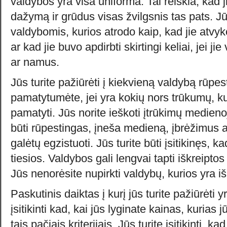
valdybos yra visa uniforma. Tai reiškia, kad j
dažymą ir grūdus visas žvilgsnis tas pats. Jū
valdybomis, kurios atrodo kaip, kad jie atvyko
ar kad jie buvo apdirbti skirtingi keliai, jei ji
ar namus.
Jūs turite pažiūrėti į kiekvieną valdybą rūpes
pamatytumėte, jei yra kokių nors trūkumų, ku
pamatyti. Jūs norite ieškoti įtrūkimų medienoj
būti rūpestingas, įneša medieną, įbrėžimus a
galėtų egzistuoti. Jūs turite būti įsitikinęs, 
tiesios. Valdybos gali lengvai tapti iškreipto
Jūs nenorėsite nupirkti valdybų, kurios yra iš
Paskutinis daiktas į kurį jūs turite pažiūrėti y
įsitikinti kad, kai jūs lyginate kainas, kurias 
tais pačiais kriterijais. Jūs turite įsitikinti, ka