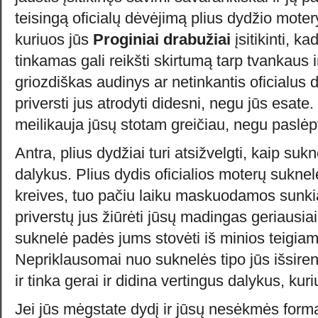
teisingą oficialų dėvėjimą plius dydžio motery
kuriuos jūs
Proginiai drabužiai
įsitikinti, k
tinkamas gali reikšti skirtumą tarp tvankaus i
griozdiškas audinys ar netinkantis oficialus d
priversti jus atrodyti didesni, negu jūs esate
meilikauja jūsų stotam greičiau, negu paslėpti
Antra, plius dydžiai turi atsižvelgti, kaip su
dalykus. Plius dydis oficialios moterų suknelė
kreives, tuo pačiu laiku maskuodamos sunkia
priverstų jus žiūrėti jūsų madingas geriausia
suknelė padės jums stovėti iš minios teigi
Nepriklausomai nuo suknelės tipo jūs išsirenka
ir tinka gerai ir didina vertingus dalykus, kur
Jei jūs mėgstate dydį ir jūsų nesėkmės form