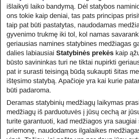
išlaikyti laiko bandymą. Dėl statybos naminio
ons tokie kaip deniai, tas pats principas prisi
taip pat būti pastatytas, naudodamas medži
gyvenimo trukmę iki tol, kol namas savarank
geriausias namines statybines medžiagas ga
dalies labiausiai
Statybinės prekės
kaip ąžu
būsto savininkas turi ne tiktai nupirkti geria
pat ir surasti teisingą būdą sukaupti šitas 
ištęsimo statybą. Apačioje yra kai kurie patari
būti padaroma.
Deramas statybinių medžiagų laikymas pras
medžiagų iš parduotuvės į jūsų cechą ar jūsų
turite garantuoti, kad medžiagos yra saugiai 
priemonę, naudodamos ilgalaikes medžiagas t