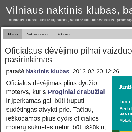
Vilniaus naktinis klubas, b
Vilniaus klubai, koktelių baras, vakarėliai, laisvalaikis, pramog
Titulinis
Naktiniai klubai
Reklama
Oficialaus dėvėjimo pilnai vaizduo
pasirinkimas
parašė
Naktinis klubas
, 2013-02-20 12:26
Oficialus dėvėjimas plius dydžio
moterys, kuris
Proginiai drabužiai
ir įperkamas gali būti truputį
sudėtingas atvykti prie. Tačiau,
ieškodamos plius dydis oficialios
moterų suknelės neturi būti iššūkiu,