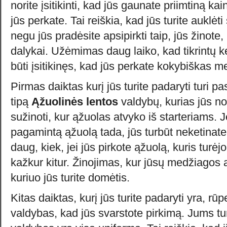
norite įsitikinti, kad jūs gaunate priimtiną k
jūs perkate. Tai reiškia, kad jūs turite auklė
negu jūs pradėsite apsipirkti taip, jūs žinote,
dalykai. Užėmimas daug laiko, kad tikrintų k
būti įsitikinęs, kad jūs perkate kokybiškas 
Pirmas daiktas kurį jūs turite padaryti turi 
tipą
Ąžuolinės lentos
valdybų, kurias jūs nori
sužinoti, kur ąžuolas atvyko iš starteriams. J
pagamintą ąžuolą tada, jūs turbūt neketinate
daug, kiek, jei jūs pirkote ąžuolą, kuris turėj
kažkur kitur. Žinojimas, kur jūsų medžiagos 
kuriuo jūs turite domėtis.
Kitas daiktas, kurį jūs turite padaryti yra, rūp
valdybas, kad jūs svarstote pirkimą. Jums tur