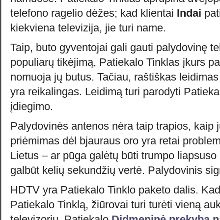
telefono ragelio dėžes; kad klientai
Indai
pat
kiekviena televizija, jie turi name.
Taip, buto gyventojai gali gauti palydovinę tele
populiarų tikėjimą, Patiekalo Tinklas įkurs p
nomuoja jų butus. Tačiau, raštiškas leidimas
yra reikalingas. Leidimą turi parodyti Patieka
įdiegimo.
Palydovinės antenos nėra taip trapios, kaip 
priėmimas dėl bjauraus oro yra retai problem
Lietus – ar pūga galėtų būti trumpo liapsuso 
galbūt kelių sekundžių vertė. Palydovinis sig
HDTV yra Patiekalo Tinklo paketo dalis. Kad
Patiekalo Tinklą, žiūrovai turi turėti vieną a
televizorių. Patiekalo
Didmeninė prekyba 