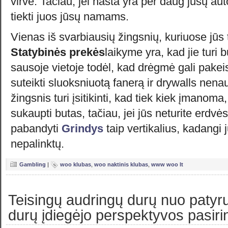
virvė. Tačiau, jei našta yra per daug jūsų autom
tiekti juos jūsų namams.
Vienas iš svarbiausių žingsnių, kuriuose jūs
Statybinės prekės
laikyme yra, kad jie turi b
sausoje vietoje todėl, kad drėgmė gali pakeis
suteikti sluoksniuotą fanerą ir drywalls nen
žingsnis turi įsitikinti, kad tiek kiek įmanoma
sukaupti butas, tačiau, jei jūs neturite erdvės
pabandyti
Grindys
taip vertikalius, kadangi j
nepalinktų.
Gambling
|
woo klubas
,
woo naktinis klubas
,
www woo lt
Teisingų audringų durų nuo patyr
durų įdiegėjo perspektyvos pasir