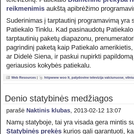
reikmenimis
aukštą apibrėžimo programav
Suderinimas į tarptautinį programavimą yra
Patiekalo Tinklu. Kad pasinaudotų Patiekalo 
tarptautinių paketų diapazonu, prenumeratoria
pagrindinį paketą kaip Patiekalo amerikietis,
ar Didelė Siena, ir paskui nupirkti papildomą
geriausios kokybės patiekalu.
Web Resources
|
httpwww woo lt
,
palydovine televizija valciunuose
,
vilni
Denio statybinės medžiagos
parašė
Naktinis klubas
, 2013-02-12 13:07
Namų statyboje, tai yra visada gera mintis s
Statybinės prekės
kurios gali garantuoti, 