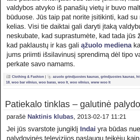
valdybos atvyko iš panašių vietų ir buvo ma
būduose. Jūs taip pat norite įsitikinti, kad s
kelias. Visi tie daiktai gali daryti įtaką valdyb
neskubate, kad suprastumėte, kad tada jūs ži
kad paklaustų ir kas gali
ąžuolo mediena
ka
jums priimti išsilavinusį sprendimą dėl tipo v
perkate savo namams.
Clothing & Fashion
|
azuolo grindjuostes kaunas
,
grindjuostes kaunas
,
h
18
,
woo bar vilnius
,
woo baras
,
woo lt
,
woo vilnius
,
www woo lt
Patiekalo tinklas – galutinė palydo
parašė
Naktinis klubas
, 2013-02-17 11:21
Jei jūs svarstote jungiklį
Indai
yra būdas nuei
palydovinės televizijos paslaugų teikėju kaip