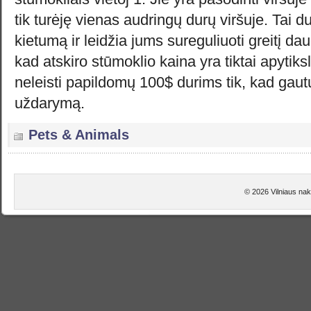
tik turėję vienas audringų durų viršuje. Tai 
kietumą ir leidžia jums sureguliuoti greitį da
kad atskiro stūmoklio kaina yra tiktai apytiks
neleisti papildomų 100$ durims tik, kad gau
uždarymą.
Pets & Animals
© 2026 Vilniaus nak