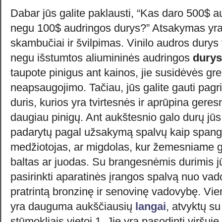
Dabar jūs galite paklausti, “Kas daro 500$ a
negu 100$ audringos durys?” Atsakymas yra
skambučiai ir švilpimas. Vinilo audros durys
negu išstumtos aliumininės audringos
durys
taupote pinigus ant kainos, jie susidėvės gr
neapsaugojimo. Tačiau, jūs galite gauti pagr
duris, kurios yra tvirtesnės ir aprūpina geresn
daugiau pinigų. Ant aukštesnio galo durų jūs 
padarytų pagal užsakymą spalvų kaip spangu
medžiotojas, ar migdolas, kur žemesniame gale
baltas ar juodas. Su brangesnėmis durimis jū
pasirinkti aparatinės įrangos spalvą nuo vad
pratrintą bronzinę ir senovinę vadovybę. Vi
yra dauguma aukščiausių
langai
, atvyktų s
stūmokliais vietoj 1. Jie yra pasodinti viršuje