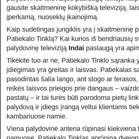
gausite skaitmeninę kokybišką televiziją, lais
įperkamą, nuoseklų įkainojimą.
Kaip sudėtingas jungiklis yra į skaitmeninę pa
Patiekalo Tinklą? Kai kurios iš bendriausių
palydovinę televiziją
Indai
paslaugą yra apim
Tikėkite tuo ar ne, Patiekalo Tinklo sąranka 
įdiegimas yra greitas ir laisvas. Patiekalas s
pasodintas šalia lango, ant stogo ar terasos, 
reikės laisvos prieigos prie dangaus – vaizdo
pastatų – ir tai turės būti parodoma pietų link
palydovą ir įdiegs įrangą veltui klientams tie
kambariuose namie.
Viena palydovinė antena rūpinasi kiekviena t
namuose. Patiekalo Tinklas aprūpina dvejopa