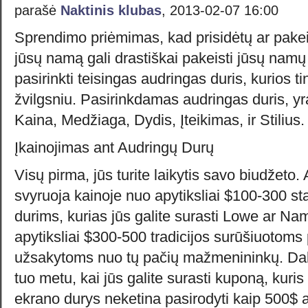
parašė
Naktinis klubas
, 2013-02-07 16:00
Sprendimo priėmimas, kad prisidėtų ar pake
jūsų namą gali drastiškai pakeisti jūsų namų
pasirinkti teisingas audringas duris, kurios 
žvilgsniu. Pasirinkdamas audringas duris, yr
Kaina, Medžiaga, Dydis, Įteikimas, ir Stilius.
Įkainojimas ant Audringų Durų
Visų pirma, jūs turite laikytis savo biudžeto
svyruoja kainoje nuo apytiksliai $100-300 s
durims, kurias jūs galite surasti Lowe ar Na
apytiksliai $300-500 tradicijos surūšiuotoms
užsakytoms nuo tų pačių mažmenininkų. Dabar
tuo metu, kai jūs galite surasti kuponą, kuri
ekrano durys neketina pasirodyti kaip 500$ 