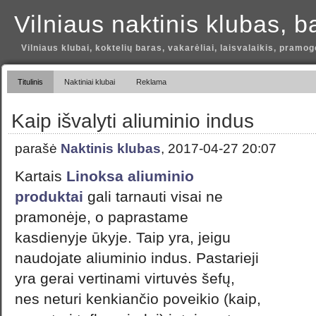
Vilniaus naktinis klubas, b
Vilniaus klubai, koktelių baras, vakarėliai, laisvalaikis, pramog
Titulinis
Naktiniai klubai
Reklama
Kaip išvalyti aliuminio indus
parašė
Naktinis klubas
, 2017-04-27 20:07
Kartais
Linoksa aliuminio
produktai
gali tarnauti visai ne
pramonėje, o paprastame
kasdienyje ūkyje. Taip yra, jeigu
naudojate aliuminio indus. Pastarieji
yra gerai vertinami virtuvės šefų,
nes neturi kenkiančio poveikio (kaip,