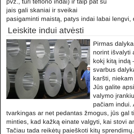
pvz., turi teflono indai) ir taip pat su
jais gali skaniai ir sveikai
pasigaminti maistą, patys indai labai lengvi, 
Leiskite indui atvėsti
Pirmas dalykas
norint išvalyti
kokį kitą indą 
svarbus dalyka
karšti, niekam 
Jūs galite apsi
valymo įrankius
pačiam indui. 
tvarkingas ar net pedantas žmogus, jūs gal 
minties, kad kažką einate valgyti, kai stovi an
Tačiau tada reikėtų paieškoti kitų sprendimų.