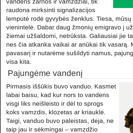
vandens žarnos ir vamzdžiai, tik
raudona mirksinti signalizacijos
lemputė rodė gyvybės ženklus. Tiesa, mūsų 
vienintelė. Dabar daug žmonių emigravo į užs
žiemai užšaldomi, netrūksta. Galiausiai jie 
nes čia atkanka vaikai ar anūkai tik vasarą.
pavasarį ir nutarėme sušildyti namus, pajungt
visa kita.
Pajungėme vandenį
Pirmasis iššūkis buvo vanduo. Kasmet
labai baisu, kad kur nors to vandens
visgi liks neišleisto ir dėl to sprogs
koks vamzdis, klozetas ar kriauklė.
Taigi, vanduo buvo paleistas, deja, ne
taip jau ir sėkmingai – vamzdžio