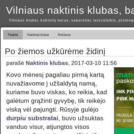
Vilniaus naktinis klubas, b
Vilniaus klubai, koktelių baras, vakarėliai, laisvalaikis, pramog
Titulinis
Naktiniai klubai
Reklama
Po žiemos užkūrėme židinį
parašė
Naktinis klubas
, 2017-03-10 11:56
Kovo mėnesį pagaliau pirmą kartą
nuvažiavome į užšaldytą namą,
kuriame buvo viskas, ko reikia, kad
galėtum grąžinti gyvybę, tik reikėjo
viską vėl pajungti. Rūsyje gulėjo
durpiu substratai
, buvo užsuktas
vanduo visur, atjungtos visos