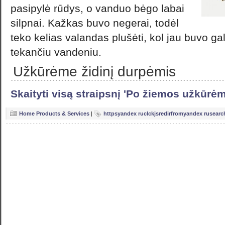
pasipylė rūdys, o vanduo bėgo labai
silpnai. Kažkas buvo negerai, todėl
teko kelias valandas plušėti, kol jau buvo ga
tekančiu vandeniu.
Užkūrėme židinį durpėmis
Skaityti visą straipsnį 'Po žiemos užkūrėm
Home Products & Services
|
httpsyandex ruclckjsredirfromyandex rusear