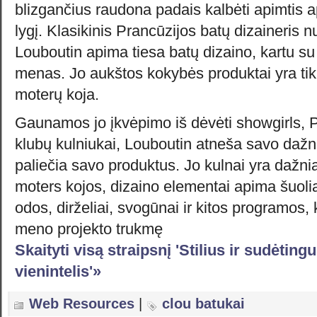
blizgančius raudona padais kalbėti apimtis ap
lygį. Klasikinis Prancūzijos batų dizaineris 
Louboutin apima tiesa batų dizaino, kartu su
menas. Jo aukštos kokybės produktai yra tik
moterų koja.
Gaunamos jo įkvėpimo iš dėvėti showgirls, P
klubų kulniukai, Louboutin atneša savo dažnai
paliečia savo produktus. Jo kulnai yra dažnia
moters kojos, dizaino elementai apima šuolia
odos, dirželiai, svogūnai ir kitos programos, 
meno projekto trukmę
Skaityti visą straipsnį 'Stilius ir sudėti
vienintelis'»
Web Resources
|
clou batukai