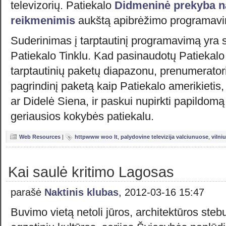
televizorių. Patiekalo
Didmeninė prekyba 
reikmenimis
aukštą apibrėžimo programav
Suderinimas į tarptautinį programavimą yra
Patiekalo Tinklu. Kad pasinaudotų Patiekalo 
tarptautinių paketų diapazonu, prenumeratoria
pagrindinį paketą kaip Patiekalo amerikietis,
ar Didelė Siena, ir paskui nupirkti papildomą
geriausios kokybės patiekalu.
Web Resources
|
httpwww woo lt
,
palydovine televizija valciunuose
,
vilni
Kai saulė kritimo Lagosas
parašė
Naktinis klubas
, 2012-03-16 15:47
Buvimo vietą netoli jūros, architektūros steb