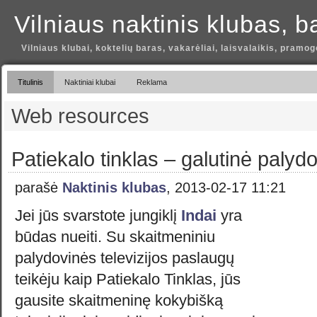
Vilniaus naktinis klubas, b
Vilniaus klubai, koktelių baras, vakarėliai, laisvalaikis, pramog
Titulinis
Naktiniai klubai
Reklama
Web resources
Patiekalo tinklas – galutinė palydo
parašė
Naktinis klubas
, 2013-02-17 11:21
Jei jūs svarstote jungiklį
Indai
yra
būdas nueiti. Su skaitmeniniu
palydovinės televizijos paslaugų
teikėju kaip Patiekalo Tinklas, jūs
gausite skaitmeninę kokybišką