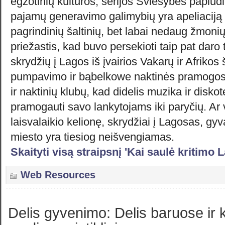
egzotinių kultūros, serijos Šviesybės paplūdi
pajamų generavimo galimybių yra apeliaciją 
pagrindinių šaltinių, bet labai nedaug žmonių
priežastis, kad buvo persekioti taip pat daro t
skrydžių į Lagos iš įvairios Vakarų ir Afrikos š
pumpavimo ir bąbelkowe naktinės pramogos.
ir naktinių klubų, kad didelis muzika ir disko
pramogauti savo lankytojams iki paryčių. Ar v
laisvalaikio kelionę, skrydžiai į Lagosas, gy
miesto yra tiesiog neišvengiamas.
Skaityti visą straipsnį 'Kai saulė kritimo 
Web Resources
Delis gyvenimo: Delis baruose ir 