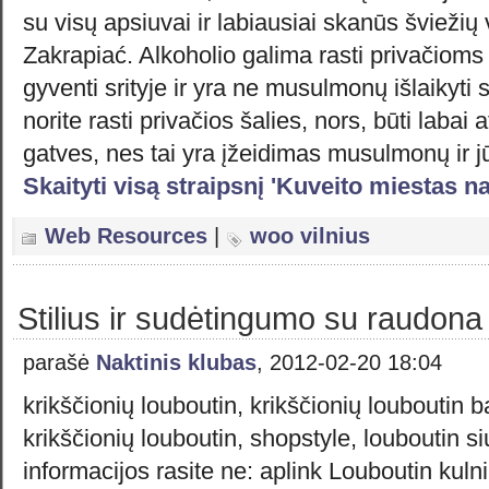
su visų apsiuvai ir labiausiai skanūs šviežių 
Zakrapiać. Alkoholio galima rasti privačioms
gyventi srityje ir yra ne musulmonų išlaikyti 
norite rasti privačios šalies, nors, būti labai 
gatves, nes tai yra įžeidimas musulmonų ir jū
Skaityti visą straipsnį 'Kuveito miestas 
Web Resources
|
woo vilnius
Stilius ir sudėtingumo su raudona 
parašė
Naktinis klubas
, 2012-02-20 18:04
krikščionių louboutin, krikščionių louboutin ba
krikščionių louboutin, shopstyle, louboutin si
informacijos rasite ne: aplink Louboutin kulni