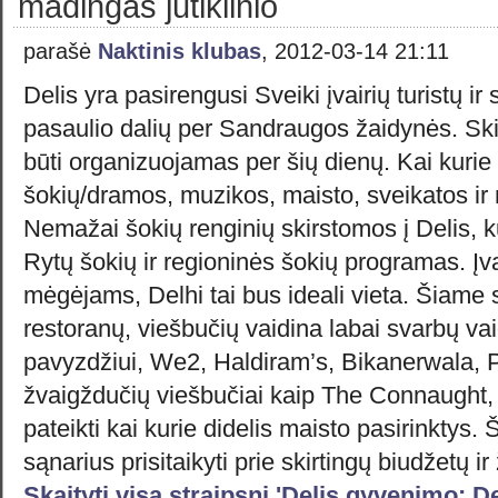
madingas jutiklinio
parašė
Naktinis klubas
, 2012-03-14 21:11
Delis yra pasirengusi Sveiki įvairių turistų ir s
pasaulio dalių per Sandraugos žaidynės. Skirt
būti organizuojamas per šių dienų. Kai kurie
šokių/dramos, muzikos, maisto, sveikatos ir
Nemažai šokių renginių skirstomos į Delis, k
Rytų šokių ir regioninės šokių programas. Įva
mėgėjams, Delhi tai bus ideali vieta. Šiame s
restoranų, viešbučių vaidina labai svarbų va
pavyzdžiui, We2, Haldiram’s, Bikanerwala, Pi
žvaigždučių viešbučiai kaip The Connaught, C
pateikti kai kurie didelis maisto pasirinktys.
sąnarius prisitaikyti prie skirtingų biudžetų 
Skaityti visą straipsnį 'Delis gyvenimo: D