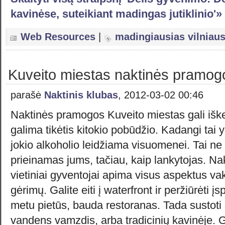
kavinėse, suteikiant madingas jutiklinio'»
Web Resources
|
madingiausias vilniaus
Kuveito miestas naktinės pramog
parašė
Naktinis klubas
, 2012-03-02 00:46
Naktinės pramogos Kuveito miestas gali iškelt
galima tikėtis kitokio pobūdžio. Kadangi tai
jokio alkoholio leidžiama visuomenei. Tai ne
prieinamas jums, tačiau, kaip lankytojas. N
vietiniai gyventojai apima visus aspektus va
gėrimų. Galite eiti į waterfront ir peržiūrėti 
metu pietūs, bauda restoranas. Tada sustoti 
vandens vamzdis, arba tradicinių kavinėje. Ga