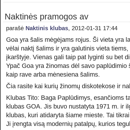
Naktinės pramogos av
parašė
Naktinis klubas
, 2012-01-31 17:44
Goa yra šalis mėgėjams rojus. Ši vieta yra l
vėlai naktį šalims ir yra galutinis vieta tiems
įkarštyje. Vienas gali taip pat lyginti su bet 
Ypač Goa yra žinomas dėl savo paplūdimio š
kaip rave arba mėnesiena šalims.
Čia rasite kai kurių žinomų diskotekose ir n
Klubas Tito: Baga Paplūdimys, esančioms tai
klubas GOA. Jis buvo nustatyta 1971 m. ir i
klubas, kuri atidaryta šiame mieste. Tai tikr
Ji įrengta visą modernių patalpų, kurios tegu