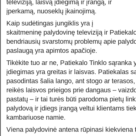
televiziją, laisvą įdiegimą ir įrangą, ir
įperkamą, nuoseklų įkainojimą.
Kaip sudėtingas jungiklis yra į
skaitmeninę palydovinę televiziją ir Patiekalo
bendriausių svarstomų problemų apie palydo
paslaugą yra apimtos apačioje.
Tikėkite tuo ar ne, Patiekalo Tinklo sąranka 
įdiegimas yra greitas ir laisvas. Patiekalas s
pasodintas šalia lango, ant stogo ar terasos, 
reikės laisvos prieigos prie dangaus – vaizdo
pastatų – ir tai turės būti parodoma pietų link
palydovą ir įdiegs įrangą veltui klientams tie
kambariuose namie.
Viena palydovinė antena rūpinasi kiekviena t