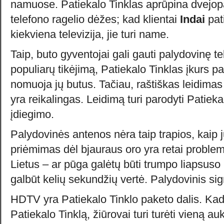
namuose. Patiekalo Tinklas aprūpina dvejopa
telefono ragelio dėžes; kad klientai
Indai
pat
kiekviena televizija, jie turi name.
Taip, buto gyventojai gali gauti palydovinę tele
populiarų tikėjimą, Patiekalo Tinklas įkurs p
nomuoja jų butus. Tačiau, raštiškas leidimas
yra reikalingas. Leidimą turi parodyti Patieka
įdiegimo.
Palydovinės antenos nėra taip trapios, kaip 
priėmimas dėl bjauraus oro yra retai problem
Lietus – ar pūga galėtų būti trumpo liapsuso 
galbūt kelių sekundžių vertė. Palydovinis sig
HDTV yra Patiekalo Tinklo paketo dalis. Kad
Patiekalo Tinklą, žiūrovai turi turėti vieną a