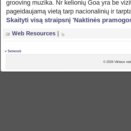
grooving muzika. Nr kelionių Goa yra be vizito
pageidaujamą vietą tarp nacionalinių ir tarp
Skaityti visą straipsnį 'Naktinės pramogo
Web Resources
|
« Senesni
© 2026 Vilniaus na