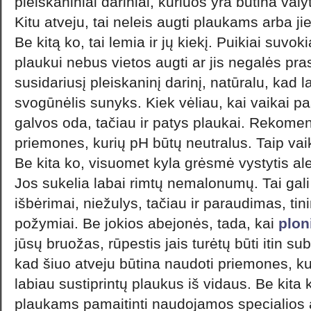
pleiskaniniai dariniai, kuriuos yra būtina valyti
Kitu atveju, tai neleis augti plaukams arba ji
Be kitą ko, tai lemia ir jų kiekį. Puikiai suvok
plaukui nebus vietos augti ar jis negalės pras
susidariusį pleiskaninį darinį, natūralu, kad 
svogūnėlis sunyks. Kiek vėliau, kai vaikai pa
galvos oda, tačiau ir patys plaukai. Rekom
priemones, kurių pH būtų neutralus. Taip va
Be kita ko, visuomet kyla grėsmė vystytis a
Jos sukelia labai rimtų nemalonumų. Tai gali b
išbėrimai, niežulys, tačiau ir paraudimas, ti
požymiai. Be jokios abejonės, tada, kai
plon
jūsų bruožas, rūpestis jais turėtų būti itin sub
kad šiuo atveju būtina naudoti priemones, ku
labiau sustiprintų plaukus iš vidaus. Be kita
plaukams pamaitinti naudojamos specialios 