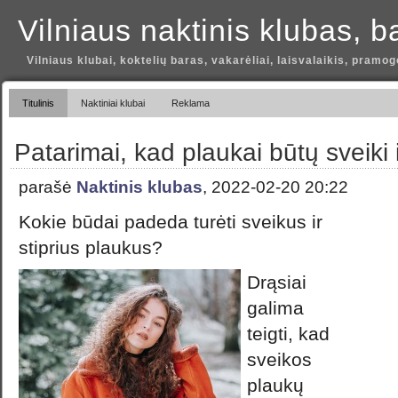
Vilniaus naktinis klubas, b
Vilniaus klubai, koktelių baras, vakarėliai, laisvalaikis, pramog
Titulinis
Naktiniai klubai
Reklama
Patarimai, kad plaukai būtų sveiki i
parašė
Naktinis klubas
, 2022-02-20 20:22
Kokie būdai padeda turėti sveikus ir
stiprius plaukus?
Drąsiai
galima
teigti, kad
sveikos
plaukų