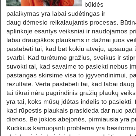
būklės
palaikymas yra labai sudėtingas ir
daug dėmesio reikalaujantis procesas. Būtin
aplinkoje esantys veiksniai ir naudojamos p
labai draugiškos plaukams ir dažnai juos ve
pastebėti tai, kad bet kokiu atveju, apsauga 
svarbi. Kad turėtume gražius, sveikus ir stip
suvokti tai, kad savaime to pasiekti nebus 
pastangas skirsime visa to įgyvendinimui, 
rezultate. Verta pastebėti tai, kad labai dau
tai tikrai nėra pagrindinis gražių plaukų vei
yra tai, koks mūsų įdėtas indelis to pasiekti.
kad rūpestis plaukais prasideda dar nuo pa
dienos. Be jokios abejonės, pirmiausia yra p
Kūdikius kamuojanti problema yra besiformuo