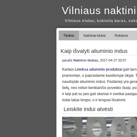
Vilniaus naktin
Vilniaus klubai, koktelių baras, vak
Titulinis
Naktiniai klubai
Reklama
Kaip išvalyti aliuminio indus
parašė
Naktinis klubas
, 2017-04-27 20:07
Kartais
Linoksa aliuminio produktai
gali tarn
pramonėje, o paprastame kasdienyje ūkyje. Ta
naudojate aliuminio indus. Pastarieji yra gera
šefų, nes neturi kenkiančio poveikio (kaip, pvz.
ir taip pat su jais gali skaniai ir sveikai pasig
indai labai lengvi, o ir lengvai išvalomi.
Leiskite indui atvėsti