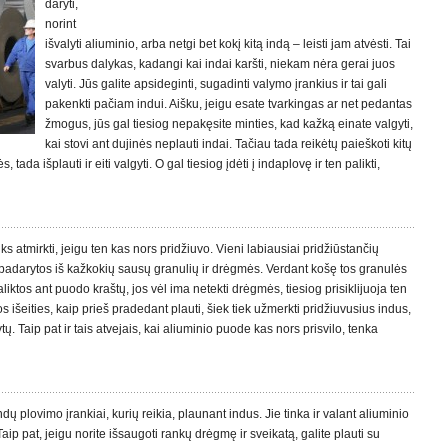
daryti,
norint
išvalyti aliuminio, arba netgi bet kokį kitą indą – leisti jam atvėsti. Tai
svarbus dalykas, kadangi kai indai karšti, niekam nėra gerai juos
valyti. Jūs galite apsideginti, sugadinti valymo įrankius ir tai gali
pakenkti pačiam indui. Aišku, jeigu esate tvarkingas ar net pedantas
žmogus, jūs gal tiesiog nepakęsite minties, kad kažką einate valgyti,
kai stovi ant dujinės neplauti indai. Tačiau tada reikėtų paieškoti kitų
tada išplauti ir eiti valgyti. O gal tiesiog įdėti į indaplovę ir ten palikti,
s atmirkti, jeigu ten kas nors pridžiuvo. Vieni labiausiai pridžiūstančių
padarytos iš kažkokių sausų granulių ir drėgmės. Verdant košę tos granulės
iktos ant puodo kraštų, jos vėl ima netekti drėgmės, tiesiog prisiklijuoja ten
os išeities, kaip prieš pradedant plauti, šiek tiek užmerkti pridžiuvusius indus,
tų. Taip pat ir tais atvejais, kai aliuminio puode kas nors prisvilo, tenka
ndų plovimo įrankiai, kurių reikia, plaunant indus. Jie tinka ir valant aliuminio
aip pat, jeigu norite išsaugoti rankų drėgmę ir sveikatą, galite plauti su