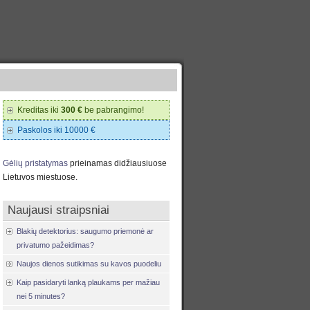
Kreditas iki
300 €
be pabrangimo!
Paskolos iki 10000 €
Gėlių pristatymas
prieinamas didžiausiuose
Lietuvos miestuose.
Naujausi straipsniai
Blakių detektorius: saugumo priemonė ar
privatumo pažeidimas?
Naujos dienos sutikimas su kavos puodeliu
Kaip pasidaryti lanką plaukams per mažiau
nei 5 minutes?