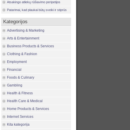
Atsakingo atliekų rūšiavimo peripetijos
Patarimai, kad plaukai būtų sveiki ir stiprūs
Kategorijos
Advertising & Marketing
Arts & Entertainment
Business Products & Services
Clothing & Fashion
Employment
Financial
Foods & Culinary
Gambling
Health & Fitness
Health Care & Medical
Home Products & Services
Internet Services
Kita kategorija