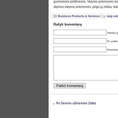
guminėmis pirštinėmis. Valymo priemonės turi b
stiprios valymo priemonės, jeigu jų reikia, toki
Business Products & Services
|
kaip val
Rašyti komentarą
Vardas (
El. pašt
Nuoroda
←
Po žiemos užkūrėme židinį