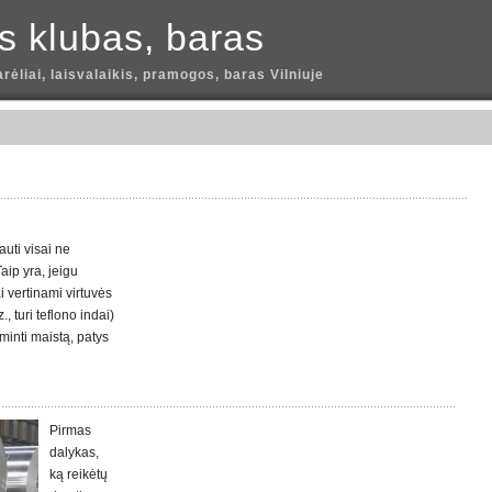
is klubas, baras
arėliai, laisvalaikis, pramogos, baras Vilniuje
auti visai ne
ip yra, jeigu
i vertinami virtuvės
, turi teflono indai)
aminti maistą, patys
Pirmas
dalykas,
ką reikėtų