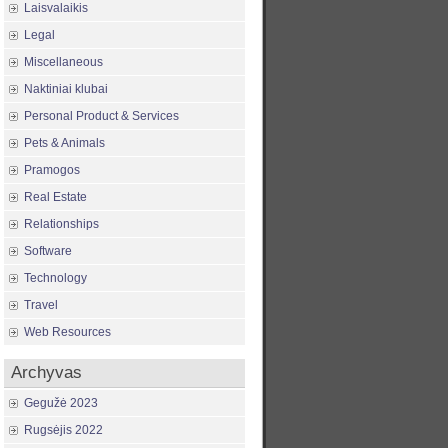
Laisvalaikis
Legal
Miscellaneous
Naktiniai klubai
Personal Product & Services
Pets & Animals
Pramogos
Real Estate
Relationships
Software
Technology
Travel
Web Resources
Archyvas
Gegužė 2023
Rugsėjis 2022