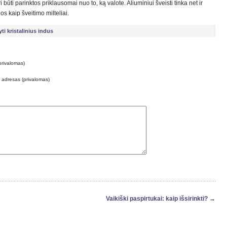
ūti parinktos priklausomai nuo to, ką valote. Aliuminiui šveisti tinka net ir
os kaip šveitimo milteliai.
yti kristalinius indus
privalomas)
o adresas (privalomas)
Vaikiški paspirtukai: kaip išsirinkti?
→