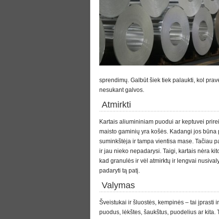
sprendimų. Galbūt šiek tiek palaukti, kol pravės, 
nesukant galvos.
Atmirkti
Kartais aliumininiam puodui ar keptuvei prireik
maisto gaminių yra košės. Kadangi jos būna 
suminkštėja ir tampa vientisa mase. Tačiau pal
ir jau nieko nepadarysi. Taigi, kartais nėra kit
kad granulės ir vėl atmirktų ir lengvai nusivaly
padaryti tą patį.
Valymas
Šveistukai ir šluostės, kempinės – tai įprasti i
puodus, lėkštes, šaukštus, puodelius ar kita. T