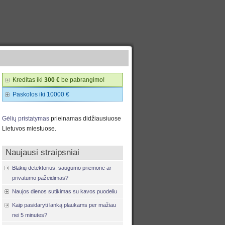
Kreditas iki
300 €
be pabrangimo!
Paskolos iki 10000 €
Gėlių pristatymas
prieinamas didžiausiuose
Lietuvos miestuose.
Naujausi straipsniai
Blakių detektorius: saugumo priemonė ar
privatumo pažeidimas?
Naujos dienos sutikimas su kavos puodeliu
Kaip pasidaryti lanką plaukams per mažiau
nei 5 minutes?