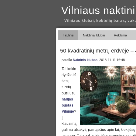
Vilniaus naktin
Vilniaus klubai, koktelių baras, vak
Titulinis
Naktiniai klubai
Reklama
50 kvadratinių metrų erdvėje 
parašė
Naktinis klubas
, 2018-11-11 16:48
Tai kokio
dydžio iš
tiesų
turėtų
būti jūsų
naujas
būstas
Vilniuje
?
Į
klausimą
galima atsakyti, pamąsčius apie tai, kiek jūs
asmenų. Taip pat, kokie jūsų gyvenimo poreiki