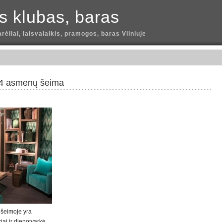
is klubas, baras
arėliai, laisvalaikis, pramogos, baras Vilniuje
– 4 asmenų šeima
ų šeimoje yra
ai ir dienotvarkė.