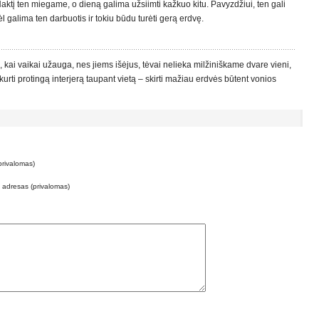
aktį ten miegame, o dieną galima užsiimti kažkuo kitu. Pavyzdžiui, ten gali
l galima ten darbuotis ir tokiu būdu turėti gerą erdvę.
, kai vaikai užauga, nes jiems išėjus, tėvai nelieka milžiniškame dvare vieni,
kurti protingą interjerą taupant vietą – skirti mažiau erdvės būtent vonios
privalomas)
o adresas (privalomas)