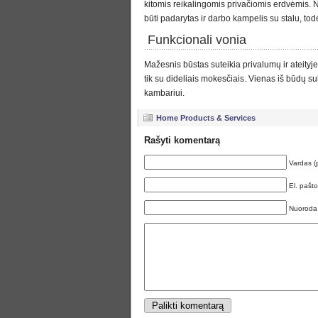
kitomis reikalingomis privačiomis erdvėmis. N
būti padarytas ir darbo kampelis su stalu, todė
Funkcionali vonia
Mažesnis būstas suteikia privalumų ir ateityje
tik su dideliais mokesčiais. Vienas iš būdų su
kambariui.
Home Products & Services
Rašyti komentarą
Vardas (
El. pašt
Nuoroda