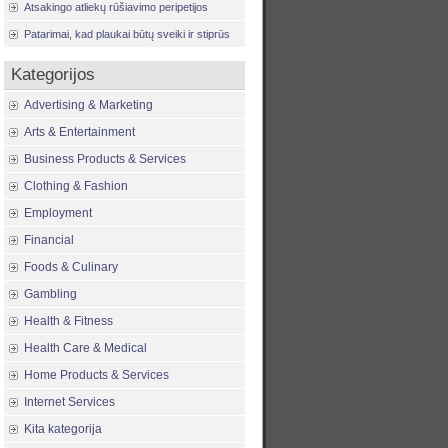
Atsakingo atliekų rūšiavimo peripetijos
Patarimai, kad plaukai būtų sveiki ir stiprūs
Kategorijos
Advertising & Marketing
Arts & Entertainment
Business Products & Services
Clothing & Fashion
Employment
Financial
Foods & Culinary
Gambling
Health & Fitness
Health Care & Medical
Home Products & Services
Internet Services
Kita kategorija