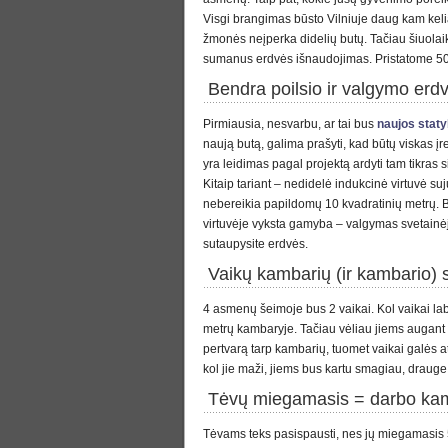
Visgi brangimas būsto Vilniuje daug kam kel
žmonės neįperka didelių butų. Tačiau šiuolaik
sumanus erdvės išnaudojimas. Pristatome 50 
Bendra poilsio ir valgymo erdv
Pirmiausia, nesvarbu, ar tai bus
naujos staty
naują butą, galima prašyti, kad būtų viskas įre
yra leidimas pagal projektą ardyti tam tikras 
Kitaip tariant – nedidelė indukcinė virtuvė suj
nebereikia papildomų 10 kvadratinių metrų. Be 
virtuvėje vyksta gamyba – valgymas svetainėje
sutaupysite erdvės.
Vaikų kambarių (ir kambario) 
4 asmenų šeimoje bus 2 vaikai. Kol vaikai laba
metrų kambaryje. Tačiau vėliau jiems augant b
pertvarą tarp kambarių, tuomet vaikai galės ats
kol jie maži, jiems bus kartu smagiau, drauge 
Tėvų miegamasis = darbo ka
Tėvams teks pasispausti, nes jų miegamasis 5