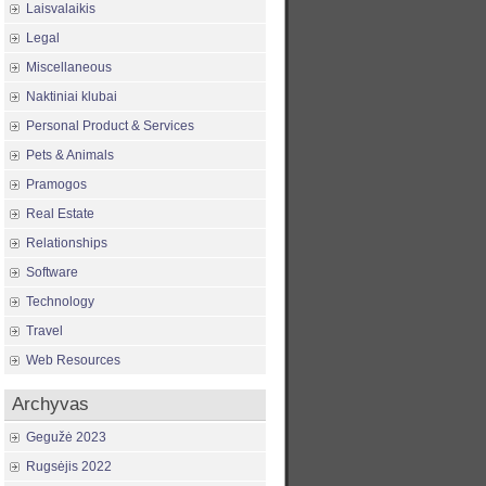
Laisvalaikis
Legal
Miscellaneous
Naktiniai klubai
Personal Product & Services
Pets & Animals
Pramogos
Real Estate
Relationships
Software
Technology
Travel
Web Resources
Archyvas
Gegužė 2023
Rugsėjis 2022