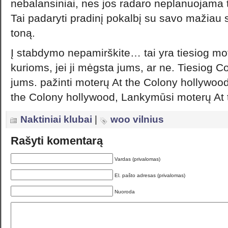
nebalansiniai, nes jos radaro neplanuojama tik
Tai padaryti pradinį pokalbį su savo mažiau
toną.
Į stabdymo nepamirškite… tai yra tiesiog mot
kurioms, jei ji mėgsta jums, ar ne. Tiesiog Con
jums. pažinti moterų At the Colony hollywood
the Colony hollywood, Lankymūsi moterų At 
Naktiniai klubai
|
woo vilnius
Rašyti komentarą
Vardas (privalomas)
El. pašto adresas (privalomas)
Nuoroda