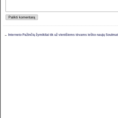
←
Interneto Pažinčių žymikliai tik už vienišiems tėvams ieško naujų Soulma