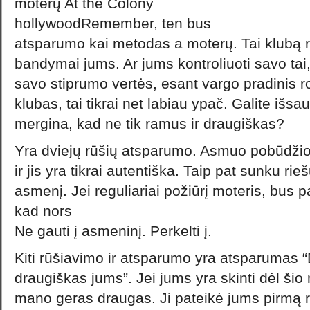
moterų At the Colony
hollywoodRemember, ten bus
atsparumo kai metodas a moterų. Tai klubą ri
bandymai jums. Ar jums kontroliuoti savo tai,
savo stiprumo vertės, esant vargo pradinis rod
klubas, tai tikrai net labiau ypač. Galite išsau
mergina, kad ne tik ramus ir draugiškas?
Yra dviejų rūšių atsparumo. Asmuo pobūdžio, 
ir jis yra tikrai autentiška. Taip pat sunku rie
asmenį. Jei reguliariai požiūrį moteris, bus pa
kad nors
Ne gauti į asmeninį. Perkelti į.
Kiti rūšiavimo ir atsparumo yra atsparumas 
draugiškas jums”. Jei jums yra skinti dėl šio
mano geras draugas. Ji pateikė jums pirmą rod