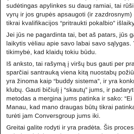
sudėtingas apylinkes su daug ramiai, tai rūši
vyrų ir jos grupės apsaugoti (ir zazdrosnym) d
tikrai kvalifikacijos “pritraukti pokalbio” išlaik
Jei jūs ne pagardinta tai, bet aš patars, jūs 
laikytis vėliau apie savo labai savo sąlyga
tikimybė, kad klaidų tokiu būdu.
Iš anksto, tai rašymą į viršų bus gauti per p
sparčiai santrauką viena kitą nuostabų požiūrį
yra žinoma kaip “buddy sistema”, ir yra konkr
klubų. Gauti bičiulį į “skautų” jums, ir padaryt
metodas a mergina jums patinka ir sako: “Ei 
Manau, kad mano draugas būtų tikrai patinka
turėti jam Conversgroup jums iki.
Greitai galite rodyti ir yra pradėta. Šis pro