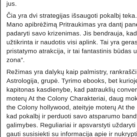
jus.
Čia yra dvi strategijas išsaugoti pokalbį teka
Mano apibrėžimą Pritraukimas yra dantį pane
padaryti savo krizenimas. Jis bendrauja, kad
užtikrinta ir naudotis visi aplink. Tai yra gera
pristatymo atrakcija, ir tai fantastinis būdas 
zona”.
Režimas yra dalykų kaip palmistry, rankrašči
Astrologija, grupė. Tyrimo ebooks, bet kurioje 
kapitonas kasdienybe, kad patrauklių convers
moterų At the Colony Charakteriai, daug mo
the Colony hollywood, ateityje moterų At the
kad pokalbį ir perduoti savo atsparumo bandy
galimybes. Reguliariai ir apsvarstyti uždaryt
gauti susisiekti su informacija apie ir nukrypt