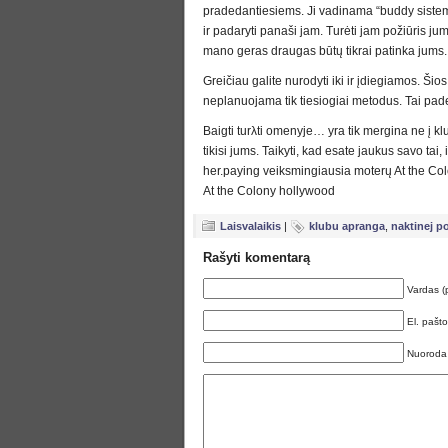
pradedantiesiems. Ji vadinama “buddy sistema”
ir padaryti panaši jam. Turėti jam požiūris ju
mano geras draugas būtų tikrai patinka jums. J
Greičiau galite nurodyti iki ir įdiegiamos. Ši
neplanuojama tik tiesiogiai metodus. Tai pad
Baigti turλti omenyje… yra tik mergina ne į klu
tikisi jums. Taikyti, kad esate jaukus savo tai,
her.paying veiksmingiausia moterų At the Col
At the Colony hollywood
Laisvalaikis
|
klubu apranga
,
naktinej p
Rašyti komentarą
Vardas (
El. pašt
Nuoroda