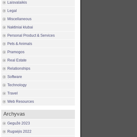
Laisvalaikis
Legal
Miscellaneous
Naktiniai klubai
Personal Product & Services
Pets & Animals
Pramogos
Real Estate
Relationships
Software
Technology
Travel
Web Resources
Archyvas
Gegužė 2023
Rugsėjis 2022