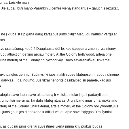
egijas. Leiskite man
Jie auga į būti mano Parankinių centre vieną standartus – galutinis rezultatų
ūs ne į klubą. Kaip gana daug kartų bus jums tiktų? Metu, du kartus? Vargu ar.
mas.
rai savo pranašumą. kodėl? Daugiausia dėl to, kad dauguma žmonių yra niemy,
neruoti attraction.getting arčiau moterų At the Colony hollywood, artėja prie
ubą moterų At the Colony hollywoodSay į savo savarankiškai, tinkamai
igyti patelės gėrimų, Bučinys iki juos, naktiniuose klubuose ir naudoti chromo
ač dalykas… galingumo. Jūs tikrai nenorite pasikalbėti su panele, kad jūs
o.
atogiai savo labai savo aktualumą ir visiškai nieko ji gali padaryti bus
parumo, kai mergina. Tai dalis klubą ritualas. Ji yra bandymai jums. mokėjimo
terų At the Colony Charakteriai, artėja moterų At the Colony hollywoodIf, jūs
jums gauti jos diapazono ir atitikti vėliau apie savo sąlygas. Yra žymiai
ti, aš duosiu jums greitai suvestinės vieną pirma kitų puikus būdas