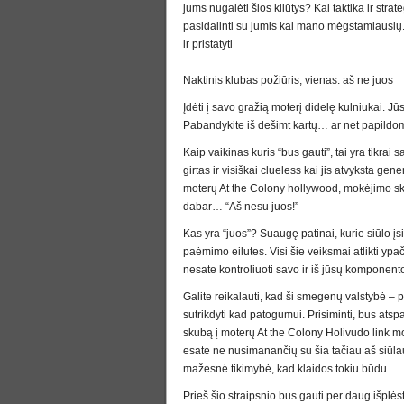
jums nugalėti šios kliūtys? Kai taktika ir strat
pasidalinti su jumis kai mano mėgstamiausių. 
ir pristatyti
Naktinis klubas požiūris, vienas: aš ne juos
Įdėti į savo gražią moterį didelę kulniukai. J
Pabandykite iš dešimt kartų… ar net papildo
Kaip vaikinas kuris “bus gauti”, tai yra tik
girtas ir visiškai clueless kai jis atvyksta ge
moterų At the Colony hollywood, mokėjimo sk
dabar… “Aš nesu juos!”
Kas yra “juos”? Suaugę patinai, kurie siūlo įs
paėmimo eilutes. Visi šie veiksmai atlikti yp
nesate kontroliuoti savo ir iš jūsų komponent
Galite reikalauti, kad ši smegenų valstybė – p
sutrikdyti kad patogumui. Prisiminti, bus ats
skubą į moterų At the Colony Holivudo link mo
esate ne nusimanančių su šia tačiau aš siūlau 
mažesnė tikimybė, kad klaidos tokiu būdu.
Prieš šio straipsnio bus gauti per daug išplės