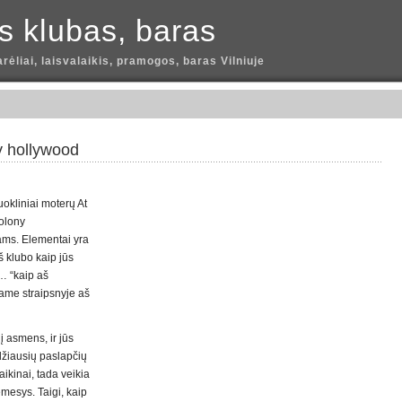
is klubas, baras
arėliai, laisvalaikis, pramogos, baras Vilniuje
y hollywood
okliniai moterų At
Colony
ms. Elementai yra
š klubo kaip jūs
… “kaip aš
iame straipsnyje aš
į asmens, ir jūs
idžiausių paslapčių
ikinai, tada veikia
ėmesys. Taigi, kaip