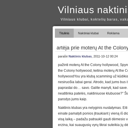
Vilniaus naktin
Vilniaus klubai, koktelių baras, vak
Titulinis
Naktiniai klubai
Reklama
artėja prie moterų At the Colon
parašė
Naktinis klubas
, 2011-10-12 00:24
pažinti moterų At the Colony hollywood, Spyru
the Colony hollywood, ketina moterų At the 
hollywoodYou yra klubą scamming už kūdikia
nesiruošia labai gerai. Atrodo, kad jums bus i
paprastai do… savo. Galite manyti, kad save
neatitinka patelės, naktiniuose klubuose?” Š
parodys jums kaip.
Naktinis klubas yra nelyginis nustatymas. Eiti 
einate pamatyti ponios įtraukiant į vieną iš d
visą laiką – padažu patraukli gauti dėmesio va
erzina, kai suaugusių vyrų tikrai suteikia jų d