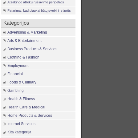
Atsakingo atliekų rūšiavimo peripetijos
Patarimai, kad plaukai būtų sveiki ir stiprūs
Kategorijos
Advertising & Marketing
Arts & Entertainment
Business Products & Services
Clothing & Fashion
Employment
Financial
Foods & Culinary
Gambling
Health & Fitness
Health Care & Medical
Home Products & Services
Internet Services
Kita kategorija