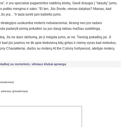
, ir yra specialiai pagamintos naktinių klubų. Gauti draugui į “skautų” jums,
ms patiko mergina ir sako: “Ei ten. Jūs žinote, vienas dalykas? Manau, kad
is yra…”ir tada turėti jam kalbėtis jums.
os strategijos suskumba moteris nebalansiniai, tiesiog nes jos radaro
eda padaryti pirmą pokalbio su juo daug labiau mažiau sudėtinga.
bą. Jis ne daro skirtumą, jei ji mėgsta jums, ar ne. Tiesiog pokalbių jai. Ji
 ir kad jūs įvairios ne tik apie kiekvieną kitų girtas ir niemy vyras kad metodus,
ony Charakteriai, darbo su moterų At the Colony hollywood, ateityje moterų
okalbej su moterimis
,
vilniaus klubai apranga
privalomas)
o adresas (privalomas)