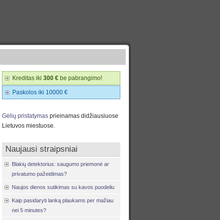
Kreditas iki
300 €
be pabrangimo!
Paskolos iki 10000 €
Gėlių pristatymas
prieinamas didžiausiuose
Lietuvos miestuose.
Naujausi straipsniai
Blakių detektorius: saugumo priemonė ar
privatumo pažeidimas?
Naujos dienos sutikimas su kavos puodeliu
Kaip pasidaryti lanką plaukams per mažiau
nei 5 minutes?