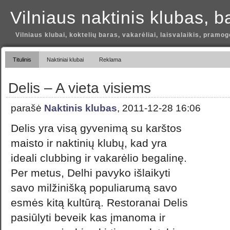
Vilniaus naktinis klubas, b
Vilniaus klubai, koktelių baras, vakarėliai, laisvalaikis, pramog
Titulinis
Naktiniai klubai
Reklama
Delis – A vieta visiems
parašė
Naktinis klubas
, 2011-12-28 16:06
Delis yra visą gyvenimą su karštos
maisto ir naktinių klubų, kad yra
ideali clubbing ir vakarėlio begalinę.
Per metus, Delhi pavyko išlaikyti
savo milžinišką populiarumą savo
esmės kitą kultūrą. Restoranai Delis
pasiūlyti beveik kas įmanoma ir