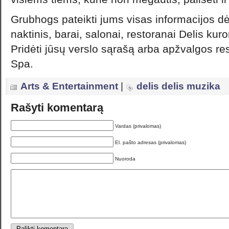
Grubhogs pateikti jums visas informacijos dė
naktinis, barai, salonai, restoranai Delis kur
Pridėti jūsų verslo sąrašą arba apžvalgos res
Spa.
Arts & Entertainment
|
delis delis muzika
Rašyti komentarą
Vardas (privalomas)
El. pašto adresas (privalomas)
Nuoroda