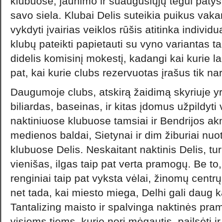
klubuose, jaunimo ir suaugusiųjų tegul patys 
savo siela. Klubai Delis suteikia puikus vak
vykdyti įvairias veiklos rūšis atitinka indivi
klubų pateikti papietauti su vyno variantas ta
didelis komisinį mokestį, kadangi kai kurie la
pat, kai kurie clubs rezervuotas įrašus tik na
Daugumoje clubs, atskirą žaidimą skyriuje yr
biliardas, baseinas, ir kitas įdomus užpildyti 
naktiniuose klubuose tamsiai ir Bendrijos a
medienos baldai, Sietynai ir dim žiburiai nuo
klubuose Delis. Neskaitant naktinis Delis, tu
vienišas, ilgas taip pat verta pramogų. Be to, 
renginiai taip pat vyksta vėlai, žinomų centrų
net tada, kai miesto miega, Delhi gali daug 
Tantalizing maisto ir spalvinga naktinės pra
visiems tiems, kurie nori mėgautis, pailsėti ir