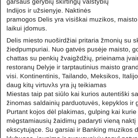
garsaus gėrybių skirtingų valstybių
Indijos ir užsienyje. Naktinės
pramogos Delis yra visiškai muzikos, maisto
laikui įdomus.
Delis miesto nuoširdžiai pritaria žmonių su s
žiedpumpuriai. Nuo gatvės pusėje maisto, gol
chattas su penkių žvaigždžių, prieinama įva
restoranų Delyje ir tarptautinius maisto gran
visi. Kontinentinis, Tailando, Meksikos, Italijo
daug kitų virtuvλs yra jų teikiamas
Miestas taip pat siūlo kai kurios autentiški sa
žinomas saldainių parduotuvės, kepyklos ir g
Purtant kojos dėl plakimas, gulping kai kurie
mėgstamiausių žaidimų padaryti vieną naktį 
ekscytujące. Su garsiai ir Banking muzikos