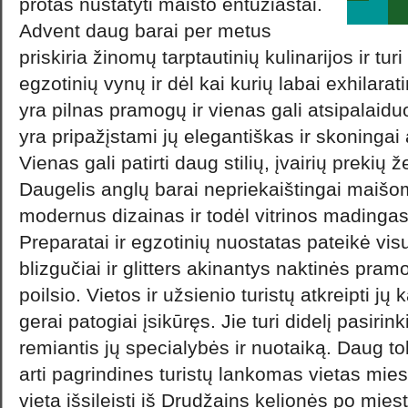
protas nustatyti maisto entuziastai.
Advent daug barai per metus
priskiria žinomų tarptautinių kulinarijos ir tur
egzotinių vynų ir dėl kai kurių labai exhilaratin
yra pilnas pramogų ir vienas gali atsipalaiduot
yra pripažįstami jų elegantiškas ir skoningai 
Vienas gali patirti daug stilių, įvairių prekių 
Daugelis anglų barai nepriekaištingai maišo
modernus dizainas ir todėl vitrinos madingas
Preparatai ir egzotinių nuostatas pateikė vis
blizgučiai ir glitters akinantys naktinės pra
poilsio. Vietos ir užsienio turistų atkreipti jų k
gerai patogiai įsikūręs. Jie turi didelį pasirinki
remiantis jų specialybės ir nuotaiką. Daug tok
arti pagrindines turistų lankomas vietas mieste
vieta išsileisti iš Drudžains kelionės po miest