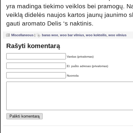
yra madinga tiekimo veiklos bei pramogų. N
veiklą didelės naujos kartos jaunų jaunimo s
gauti aromato Delis ‘s naktinis.
Miscellaneous
|
baras woo
,
woo bar vilnius
,
woo kokteilis
,
woo vilnius
Rašyti komentarą
Vardas (privalomas)
El. pašto adresas (privalomas)
Nuoroda