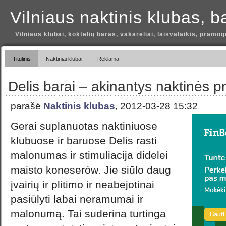
Vilniaus naktinis klubas, b
Vilniaus klubai, koktelių baras, vakarėliai, laisvalaikis, pramog
Titulinis
Naktiniai klubai
Reklama
Delis barai – akinantys naktinės 
parašė
Naktinis klubas
, 2012-03-28 15:32
Gerai suplanuotas naktiniuose
klubuose ir baruose Delis rasti
malonumas ir stimuliacija didelei
maisto koneserów. Jie siūlo daug
įvairių ir plitimo ir neabejotinai
pasiūlyti labai neramumai ir
malonumą. Tai suderina turtinga