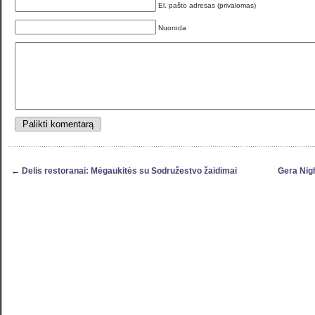
El. pašto adresas (privalomas)
Nuoroda
←
Delis restoranai: Mėgaukitės su Sodružestvo žaidimai
Gera Nigh