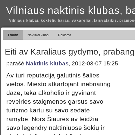
Vilniaus naktinis klubas, b
Vilniaus klubai, koktelių baras, vakarėliai, laisvalaikis, pramog
Titulinis
Naktiniai klubai
Reklama
Eiti av Karaliaus gydymo, prabang
parašė
Naktinis klubas
, 2012-03-07 15:25
Av turi reputaciją galutinis šalies
vietos. Miesto atkartojant inebriating
daze, teka alkoholio ir gyvinant
revelries staigmenos garsus savo
turizmo kartu su savo sedate
ramybė. Nors Šiaurės av leidžia
savo legendry naktiniuose šokių ir