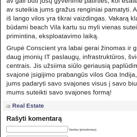
av gali būti jūsų gyvenime patirties, kol esa
av suteikia jums gražus renginiai pamatyti. A
iš lango vilos yra tikrai vaizdingas. Vakarą kl
būdami beach Vila kartu su myli vienas sut
primintina, eksploatavimo laiką.
Grupė Conscient yra labai gerai žinomas ir
daug įmonių IT paslaugų, infrastruktūros, švi
centrais. Jis užsiima siūlo geriausią paplūdimi
svajonė įsigijimo prabangūs vilos Goa Indija
jums padaryti savo svajones visus į savo biud
mums suteikti savo svajones formą!
Real Estate
Rašyti komentarą
Vardas (privalomas)