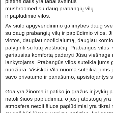
pietinė dalis yra labai švelnus
mushroomed su daug prabangių vilų
ir paplūdimio vilos.
Av siūlo apgyvendinimo galimybes daug sveč
su daug prabangių vilų ir paplūdimio vilos. J
vietos, daugiau neoficialumą, daugiau komfor
palyginti su kitų viešbučių. Prabangūs vilos, 
geriausias komfortą padaryti Jūsų viešnagė
lankytojams. Prabangūs vilos suteikia jums g
nuožiūra. Visiškai Vila nuoma suteikia jums
savo privatumo ir panašumo, apsistojantys
Goa yra žinoma ir patiko jo gražus ir įvykių
netoli šiuos paplūdimiai, o jūs į atostogų yra 
atmosfera netoli šiuos paplūdimiai yra tikrai 