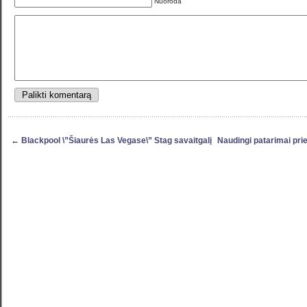
Nuoroda
←
Blackpool \”Šiaurės Las Vegase\” Stag savaitgalį
Naudingi patarimai pr