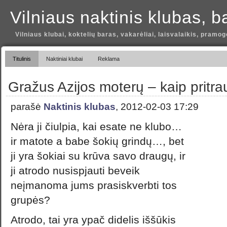
Vilniaus naktinis klubas, b
Vilniaus klubai, koktelių baras, vakarėliai, laisvalaikis, pramog
Titulinis
Naktiniai klubai
Reklama
Gražus Azijos moterų – kaip pritra
parašė
Naktinis klubas
, 2012-02-03 17:29
Nėra ji čiulpia, kai esate ne klubo…
ir matote a babe šokių grindų…, bet
ji yra šokiai su krūva savo draugų, ir
ji atrodo nusispjauti beveik
neįmanoma jums prasiskverbti tos
grupės?
Atrodo, tai yra ypač didelis iššūkis