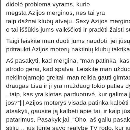
didelė problema vyrams, kurie
mėgsta Azijos merginos, nes tai yra
taip dažnai klubų atveju. Sexy Azijos mergino
o tai iššūkis jums vaikščioti ir pradėti žaisti s
Taigi leiskite man duoti jums naudoti, jei jūsų 
pritraukti Azijos moterų naktinių klubų taktika
Aš pasakyti, kad mergina, “man patinka, kas
atrodo gerai, kad spalva. Leiskite man uždu
nekilnojamojo greitai–man reikia gauti gim
draugas Lisa ir ji yra maždaug tokio paties d
. taip, kas yra kietas parduotuvė, kur galima 
jos?”||| Azijos moterys visada patinka kalbėti
atsakyti, gausite ją kalbėti apie tai, ir kaip j
patarimus. Pasakyk jai, “Oho, aš galiu pasak
stilių… jūs turite savo realybe TV rodo, ku