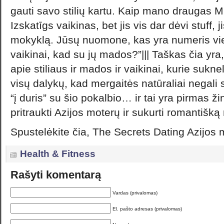
gauti savo stilių kartu. Kaip mano draugas Mi
Izskatīgs vaikinas, bet jis vis dar dėvi stuff, j
mokyklą. Jūsų nuomone, kas yra numeris vie
vaikinai, kad su jų mados?”||| Taškas čia yra, 
apie stiliaus ir mados ir vaikinai, kurie sukne
visų dalykų, kad mergaitės natūraliai negali 
“į duris” su šio pokalbio… ir tai yra pirmas ži
pritraukti Azijos moterų ir sukurti romantišką
Spustelėkite čia, The Secrets Dating Azijos 
Health & Fitness
Rašyti komentarą
Vardas (privalomas)
El. pašto adresas (privalomas)