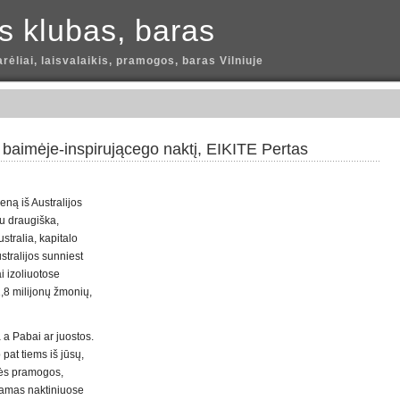
is klubas, baras
arėliai, laisvalaikis, pramogos, baras Vilniuje
o baimėje-inspirującego naktį, EIKITE Pertas
ieną iš Australijos
su draugiška,
stralia, kapitalo
ustralijos sunniest
ai izoliuotose
,8 milijonų žmonių,
 a Pabai ar juostos.
pat tiems iš jūsų,
inės pramogos,
jamas naktiniuose