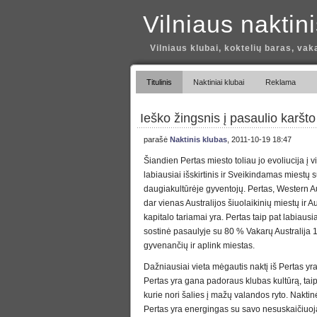
Vilniaus naktin
Vilniaus klubai, koktelių baras, vak
Titulinis
Naktiniai klubai
Reklama
Ieško žingsnis į pasaulio karšt
parašė
Naktinis klubas
, 2011-10-19 18:47
Šiandien Pertas miesto toliau jo evoliucija į v
labiausiai išskirtinis ir Sveikindamas miestų 
daugiakultūrėje gyventojų. Pertas, Western Au
dar vienas Australijos šiuolaikinių miestų ir A
kapitalo tariamai yra. Pertas taip pat labiausi
sostinė pasaulyje su 80 % Vakarų Australija 1
gyvenančių ir aplink miestas.
Dažniausiai vieta mėgautis naktį iš Pertas yra
Pertas yra gana padoraus klubas kultūrą, taip 
kurie nori šalies į mažų valandos ryto. Nakt
Pertas yra energingas su savo nesuskaičiuo