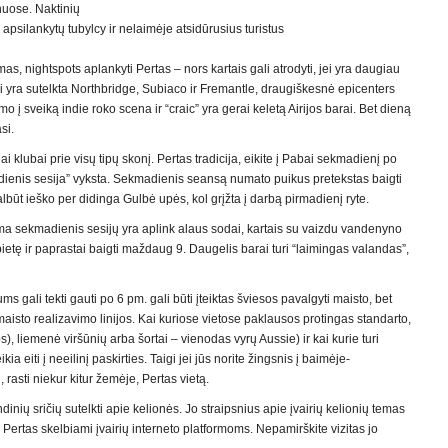
anuose. Naktinių
apsilankytų tubylcy ir nelaimėje atsidūrusius turistus
as, nightspots aplankyti Pertas – nors kartais gali atrodyti, jei yra daugiau
ai yra sutelkta Northbridge, Subiaco ir Fremantle, draugiškesnė epicenters
 į sveiką indie roko scena ir “craic” yra gerai keletą Airijos barai. Bet dieną
si.
ai klubai prie visų tipų skonį. Pertas tradicija, eikite į Pabai sekmadienį po
adienis sesija” vyksta. Sekmadienis seansą numato puikus pretekstas baigti
albūt ieško per didinga Gulbė upės, kol grįžta į darbą pirmadienį ryte.
uma sekmadienis sesijų yra aplink alaus sodai, kartais su vaizdu vandenyno
etę ir paprastai baigti maždaug 9. Daugelis barai turi “laimingas valandas”,
ms gali tekti gauti po 6 pm. gali būti įteiktas šviesos pavalgyti maisto, bet
aisto realizavimo linijos. Kai kuriose vietose paklausos protingas standarto,
ops), liemenė viršūnių arba šortai – vienodas vyrų Aussie) ir kai kurie turi
ia eiti į neeilinį paskirties. Taigi jei jūs norite žingsnis į baimėje-
, rasti niekur kitur žemėje, Pertas vietą.
inių sričių sutelkti apie kelionės. Jo straipsnius apie įvairių kelionių temas
 į Pertas skelbiami įvairių interneto platformoms. Nepamirškite vizitas jo