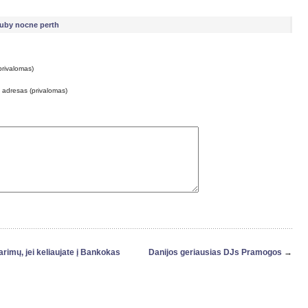
luby nocne perth
privalomas)
o adresas (privalomas)
imų, jei keliaujate į Bankokas
Danijos geriausias DJs Pramogos
→