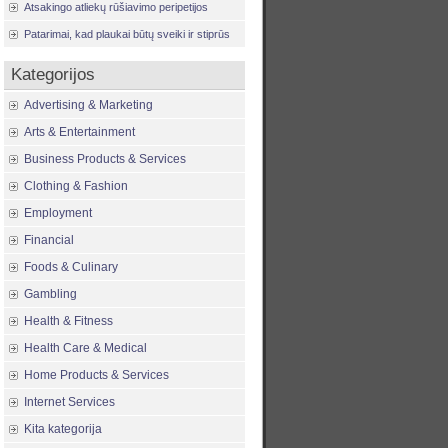
Atsakingo atliekų rūšiavimo peripetijos
Patarimai, kad plaukai būtų sveiki ir stiprūs
Kategorijos
Advertising & Marketing
Arts & Entertainment
Business Products & Services
Clothing & Fashion
Employment
Financial
Foods & Culinary
Gambling
Health & Fitness
Health Care & Medical
Home Products & Services
Internet Services
Kita kategorija