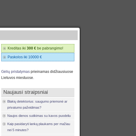
Kreditas iki
300 €
be pabrangimo!
Paskolos iki 10000 €
Gėlių pristatymas
prieinamas didžiausiuose
Lietuvos miestuose.
Naujausi straipsniai
Blakių detektorius: saugumo priemonė ar
privatumo pažeidimas?
Naujos dienos sutikimas su kavos puodeliu
Kaip pasidaryti lanką plaukams per mažiau
nei 5 minutes?