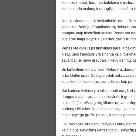
klubuose, barai, barai, diskotekose ir restor
klubų sporto malonų ir draugiška atmosfera ir 
Nuo ketvirtadienio iki šeštadienio, nėra trūkum
vietos nei žaidėjų. Populiariausių šokių klub
daugiau kaip trisdešimt minios. Pertas yra namo
pigių oro linijų skrydžiai į Pertas, gali būti imta
Pertas yra didelis pasirinkimas barai ir naktini
pietų. Šios tradicijos yra žinoma kaip “Sekm
savaitgalį su savo draugais ir kelių gėrimų, g
Su fantastinis klimato, kad Pertas yra, daug
arba Gulbė upės. Sesijų pradėti ankstyvą popi
kai alkoholio kainos yra sumažintos taip pat.
Kai kuriose vietose yra toks populiarus, kad ju
dauguma alaus yra artimos kavinės ir greito m
suknelė, (tai reiškia jokių šliurės (apversti fl
padengti išlaidas. Neeiliniai atostogų, jums reik
inspirującego grožio pasaulį ir atrasti patirtimi
Gauravks yra straipsnių rašytojas kurių pagrind
kaip pigūs skrydžiai į Pertas ir pigių skrydžių