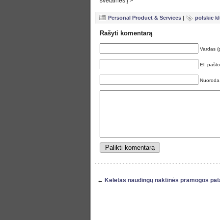
svetainės į >
Personal Product & Services
|
polskie k
Rašyti komentarą
Vardas (
El. pašt
Nuoroda
←
Keletas naudingų naktinės pramogos patar