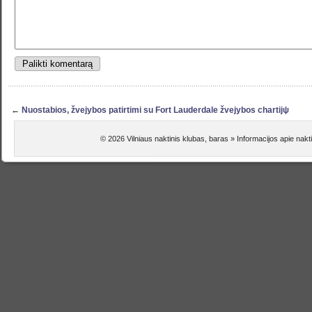
←
Nuostabios, žvejybos patirtimi su Fort Lauderdale žvejybos chartijψ
© 2026 Vilniaus naktinis klubas, baras » Informacijos apie na