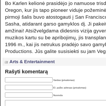
Bo Karlen kelionė prasidėjo jo namuose tris
Oregon, kur jis tapo pioneer viduje požemin
pirmoji šalis buvo atostogauti į San Francis
Sasha, atidarant garso gamyklos dj. Ji pake
amžinai! Atsižvelgdama didesnis vizija gyv
muzikos kartu su be apribojimų, jis transpla
1996 m., kai jis netrukus pradėjo savo gam
Productions. Jūs galite susisiekti su jam Ve
Arts & Entertainment
Rašyti komentarą
Vardas (privalomas)
El. pašto adresas (privalomas)
Nuoroda