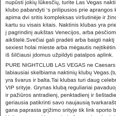
nupūsti jokių lūkesčių, turite Las Vegas nak
klubo pabandyti ‘s prilipusios prie aprangos 
apima dvi sritis kompleksas viršutinėje ir ž
kartu su visais kitais. Naktinis klubas yra p
į pagrindinį aukštas Venecijos, arba pėsčiom
aikštelė.Svečiai gali pradėti arba baigti naktį
sexiest holai mieste arba mėgautis neįtikėtina
iš šilčiausi įdomus užpildyti patalpos aplink.
PURE NIGHTCLUB LAS VEGAS ne Caesars Pa
labiausiai skelbiama naktinių klubų Vegas.(t
yra švarus ir balta.Tai klubas turi daug celeb
VIP srityje. Grynas klubą reguliariai pavaduo
ir pažiūros antradienį, penktadienį ir šeštadi
geriausia patikrinti savo naujausią tvarkaraštį
gana paprasta grįžimo srityje tik link sporto 