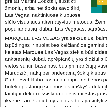
greitai Martini Cocktail, susitikti
žmonių, arba net šokių savo širdį,
Las Vegas, naktiniuose klubuose
siūlo visus tuos alternatyvius metodus. Žemia
populiariausių klubai, Las Vegasas, sąrašas.
MARQUEE LAS VEGAS yra seksualus, baimėj
įspūdingas ir nuolat besikeičiančios gaminti s
keletas Marquee Las Vegas siekia būti didesn
ankstesnių klubai, aprėpiančių yra didžiulis
vietos su itin baseinas, bus priimančiųjų vas
Marudzić į naktį per pridedamą šokių klubas
Su bi-level klubo kosmoso supa medienos p
butelio paslaugų sėdimosios ir iškyša deko įkv
laiptų ir dekoro išsiskiria didelis miestas ja
įkvėpė Tao Paplūdimys plotas bus pasiūlyti ž