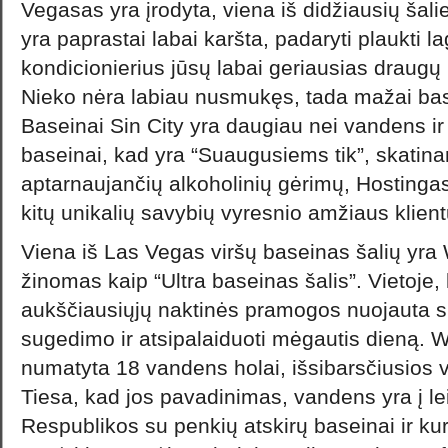
Vegasas yra įrodyta, viena iš didžiausių šali
yra paprastai labai karšta, padaryti plaukti la
kondicionierius jūsų labai geriausias draugų
Nieko nėra labiau nusmukęs, tada mažai ba
Baseinai Sin City yra daugiau nei vandens ir
baseinai, kad yra “Suaugusiems tik”, skatinan
aptarnaujančių alkoholinių gėrimų, Hostingas
kitų unikalių savybių vyresnio amžiaus klient
Viena iš Las Vegas viršų baseinas šalių yra 
žinomas kaip “Ultra baseinas šalis”. Vietoje,
aukščiausiųjų naktinės pramogos nuojauta s
sugedimo ir atsipalaiduoti mėgautis dieną. 
numatyta 18 vandens holai, išsibarsčiusios vi
Tiesa, kad jos pavadinimas, vandens yra į 
Respublikos su penkių atskirų baseinai ir kur