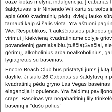
oazė kietas mėlyna indulgencija. Į cabanas 
šaldytuvas ‘s ir Nintendo Wii kartu su sofos i
apie 6000 kvadratinių pėdų, dviejų lauko sū
tarnauti kaip ši šalis vieta. Yra aštuoni pagri
Wet Respublikos, ‘t aukščiausios pakopos g
virimui į kiekvieną kvadratiniame colyje griov
povandeninį garsiakalbių.(tuščia)Svečiai, si
gėrimų, alkoholinius arba nealkoholinius, gal
lygiagretus su baseinas.
Encore Beach Club bus pristatyti jums į kitą
daylife. Ji siūlo 26 Cabanas su šaldytuvų ir 
kvadratinių pėdų gryno Las Vegas baseinas š
elegancija ir opulence. Yra žaidimų paviljono 
craps. Baseinas yra negabaritinių lily trinkelė
baseinų ir “dušo polius”.