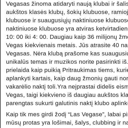
Vegasas žinoma atidaryti naują klubai ir šalis
aukštos klasės klubų, šokių klubuose, ramio
klubuose ir suaugusiųjų naktiniuose klubu
naktiniuose klubuose yra atviras ketvirtadien
10: 00 iki 4: 00. Daugiau kaip 36 milijonų 
Vegas kiekvienais metais. Jūs atrasite 40 n
Vegasas. Nėra klubą prašome kas suaugusių
unikalūs temas ir muzikos norite pasirinkti i
prielaida kaip puikią Pritraukimas tiems, kuri
aplankyti kartais, kaip daug žmonių gauti nora
vakarėlio naktį toli.Yra neįprastai didelis e
Vegas, taigi kiekvieno iš daugiau aukštos kla
parengtas sukurti galutinis naktį klubo aplink
Kaip tik mes girdi žodį “Las Vegase”, labai p
mūsų protas yra lošimai, šalys, clubbing ir 