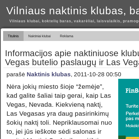
Vilniaus naktinis klubas, b
Vilniaus klubai, koktelių baras, vakarėliai, laisvalaikis, pramog
Titulinis
Naktiniai klubai
Reklama
Informacijos apie naktiniuose klu
Vegas butelio paslaugų ir Las Veg
parašė
Naktinis klubas
, 2011-10-28 00:50
Nėra jokių miesto šioje “žemėje”,
kad galite šaliai taip gerai, kaip Las
Vegas, Nevada. Kiekvieną naktį,
Las Vegasas yra daug pasirinkimų
šokių naktį toli. Nepriklausomai nuo
to, jei jūs ieškote sėdi salonas ir