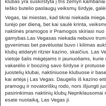
klubas yra suskirstyta į tris žemyn kambariai i
Ieško butelio paslaugų veiksmų širdyje, galė
Vegas, tai miestas, kad tikrai niekada mieg
turėjo per dieną, bet kai saulė krinta, veiks
naktinės pramogos ir Pramogos skiriasi nuo 
gamybas.Las Vegasas niekada nebuvo trump
gyvenimas bet pavėluotai buvo i kilimas auk
klubų atidaryti ritzier kazino, skaičius. Las 
vietoje šalis mėgėjams ir jaunuoliams, kurie
vakarėlio ir boozing savo širdyse ir protuose
juostelių klubai, naktiniuose klubuose ir base
kai artėja į Las Vegas. Daugelis iš kazino eiti
pramogų ir novatoriškų rodo, nors išjungti juo
pasirinkimas naktinių klubų.Nepriklausomai n
esate nuotaiką, Las Vegas ji.