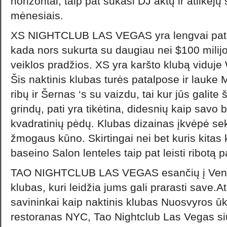
horizontai, taip pat sukasi DJ aktų ir atlikėjų
mėnesiais.
XS NIGHTCLUB LAS VEGAS yra lengvai pati 
kada nors sukurta su daugiau nei $100 milij
veiklos pradžios. XS yra karšto klubą viduj
Šis naktinis klubas turės patalpose ir lauke
ribų ir Šernas ‘s su vaizdu, tai kur jūs galite
grindų, pati yra tikėtina, didesnių kaip savo
kvadratinių pėdų. Klubas dizainas įkvėpė se
žmogaus kūno. Skirtingai nei bet kuris kitas 
baseino Salon lenteles taip pat leisti ribotą
TAO NIGHTCLUB LAS VEGAS esančių į Venecij
klubas, kuri leidžia jums gali prarasti save.
savininkai kaip naktinis klubas Nuosvyros 
restoranas NYC, Tao Nightclub Las Vegas siūl