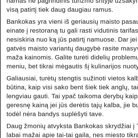
namas ne pagrindinis turizmo srityje užsaky
visą patirtį tiek daug daugiau ramus.
Bankokas yra vieni iš geriausių maisto pasaul
einate į restoraną tu gali rasti vidutinis tarif
nesiskiria nuo ką jūs patirtį namuose. Dar jei
gatvės maisto variantų daugybė rasite masyv
maža kainomis. Galite turėti didelių proble
meniu, bet tikrai mėgautis šį kulinarijos nuot
Galiausiai, turėtų stengtis sužinoti vietos kal
būtina, kaip visi sako bent šiek tiek anglų, t
lengviau gauti. Tai ypač taikoma derybų kai
geresnę kainą jei jūs derėtis tajų kalba, jie bu
todėl nėra bandys suplėšyti tave.
Daug žmonių atvyksta Bankokas skrydžiai į 
labai mažai apie tai-tai gaila, nes miesto tikrai