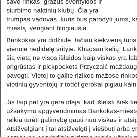
savo rinkas, gražus šventyklos ir
siurbimo naktinių klubų. Čia yra
trumpas vadovas, kuris bus parodyti jums, ka
miestą, vengiant blogiausia.
Bankokas yra didžiulė, tačiau kiekvieną turist
vienoje nedidelę srityje: Khaosan kelių. Lanky
šią vietą ne visos išlaidos kaip viskas yra la
prigrūstas ir pickpockets Przyczaić maždaug 
pavogti. Vietoj to galite rizikos mažose rinkose
vietinių gyventojų ir todėl gerokai pigiau kai
Jis taip pat yra gera idėja, kad išleisti šiek t
užsakymo apgyvendinimas Bankokas-miestas
reikia turėti galimybę gauti nuo viskas ir atsi
Atsižvelgiant į tai atsižvelgti į viešbutį arba 