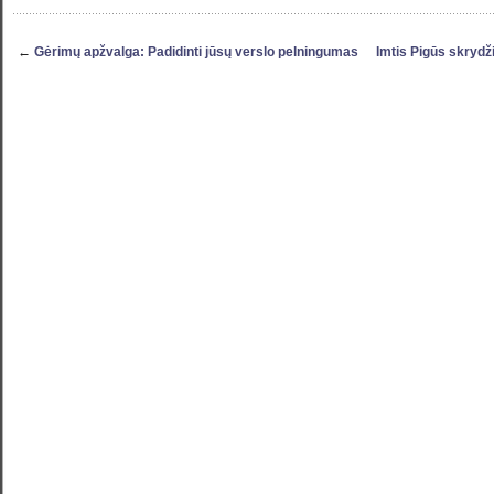
←
Gėrimų apžvalga: Padidinti jūsų verslo pelningumas
Imtis Pigūs skrydžia