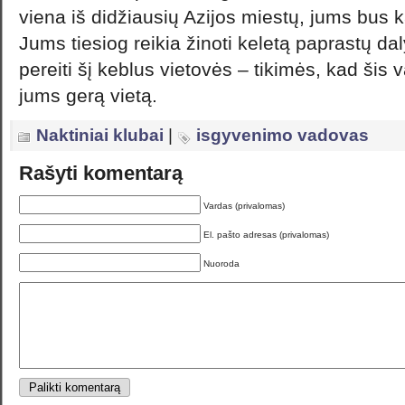
viena iš didžiausių Azijos miestų, jums bus 
Jums tiesiog reikia žinoti keletą paprastų da
pereiti šį keblus vietovės – tikimės, kad šis
jums gerą vietą.
Naktiniai klubai
|
isgyvenimo vadovas
Rašyti komentarą
Vardas (privalomas)
El. pašto adresas (privalomas)
Nuoroda