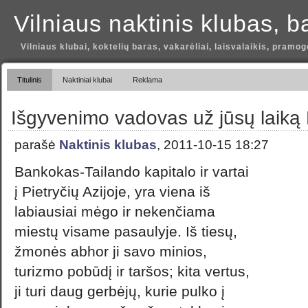
Vilniaus naktinis klubas, b
Vilniaus klubai, koktelių baras, vakarėliai, laisvalaikis, pramog
Titulinis
Naktiniai klubai
Reklama
Išgyvenimo vadovas už jūsų laik
parašė
Naktinis klubas
, 2011-10-15 18:27
Bankokas-Tailando kapitalo ir vartai
į Pietryčių Azijoje, yra viena iš
labiausiai mėgo ir nekenčiama
miestų visame pasaulyje. Iš tiesų,
žmonės abhor ji savo minios,
turizmo pobūdį ir taršos; kita vertus,
ji turi daug gerbėjų, kurie pulko į