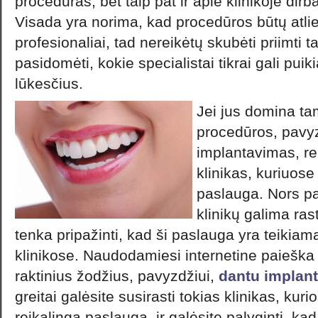
procedūras, bet taip pat ir apie klinikoje dirb
Visada yra norima, kad procedūros būtų atli
profesionaliai, tad nereikėtų skubėti priimti t
pasidomėti, kokie specialistai tikrai gali puiki
lūkesčius.
Jei jus domina ta
procedūros, pavyz
implantavimas, rei
klinikas, kuriuose
paslauga. Nors pa
klinikų galima ras
tenka pripažinti, kad ši paslauga yra teikiama
klinikose. Naudodamiesi internetine paieška 
raktinius žodžius, pavyzdžiui,
dantu implant
greitai galėsite susirasti tokias klinikas, kur
reikalinga paslauga, ir galėsite palyginti, kad 