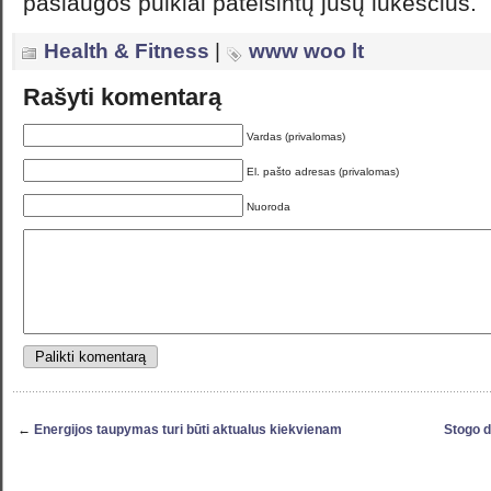
paslaugos puikiai pateisintų jūsų lūkesčius.
Health & Fitness
|
www woo lt
Rašyti komentarą
Vardas (privalomas)
El. pašto adresas (privalomas)
Nuoroda
←
Energijos taupymas turi būti aktualus kiekvienam
Stogo d