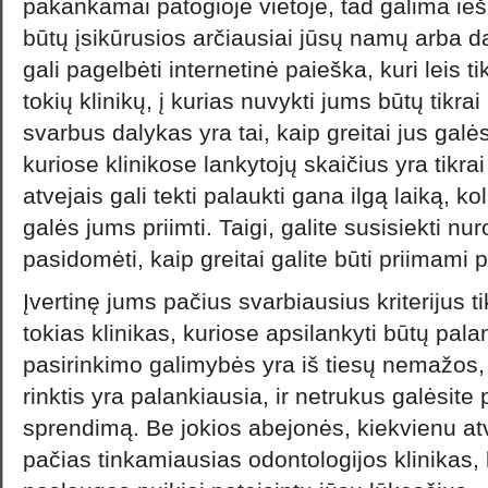
pakankamai patogioje vietoje, tad galima ieško
būtų įsikūrusios arčiausiai jūsų namų arba d
gali pagelbėti internetinė paieška, kuri leis tik
tokių klinikų, į kurias nuvykti jums būtų tikra
svarbus dalykas yra tai, kaip greitai jus galės
kuriose klinikose lankytojų skaičius yra tikr
atvejais gali tekti palaukti gana ilgą laiką, k
galės jums priimti. Taigi, galite susisiekti nur
pasidomėti, kaip greitai galite būti priimami p
Įvertinę jums pačius svarbiausius kriterijus tik
tokias klinikas, kuriose apsilankyti būtų pal
pasirinkimo galimybės yra iš tiesų nemažos, t
rinktis yra palankiausia, ir netrukus galėsite p
sprendimą. Be jokios abejonės, kiekvienu atv
pačias tinkamiausias odontologijos klinikas,