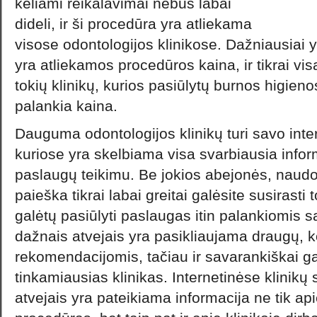
keliami reikalavimai nebus labai
dideli, ir ši procedūra yra atliekama
visose odontologijos klinikose. Dažniausiai y
yra atliekamos procedūros kaina, ir tikrai vi
tokių klinikų, kurios pasiūlytų burnos higieno
palankia kaina.
Dauguma odontologijos klinikų turi savo inte
kuriose yra skelbiama visa svarbiausia inform
paslaugų teikimu. Be jokios abejonės, naudo
paieška tikrai labai greitai galėsite susirasti 
galėtų pasiūlyti paslaugas itin palankiomis 
dažnais atvejais yra pasikliaujama draugų, k
rekomendacijomis, tačiau ir savarankiškai ga
tinkamiausias klinikas. Internetinėse klinikų
atvejais yra pateikiama informacija ne tik ap