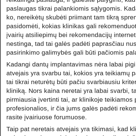
paslaugas tikrai palankiomis sąlygomis. Kadan
ko, nereikėtų skubėti priimant tam tikrą spren
pasidomėti, kokias klinikas gali rekomenduoti
įvairių atsiliepimų bei rekomendacijų internet
nestinga, tad tai galės padėti paprasčiau nus
pasirinkimo galimybės gali būti pačiomis pa
Kadangi dantų implantavimas nėra labai pigi
atvejais yra svarbu tai, kokios yra teikiamų 
tai tikrai neturėtų būti pačiu svarbiausiu krite
kliniką. Nors kaina neretai yra labai svarbi
pirmiausia įvertinti tai, ar klinikoje teikiamo
profesionalios, ir čia jums galės padėti rekom
rasite įvairiuose forumuose.
Taip pat neretais atvejais yra tikimasi, kad kl