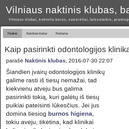
Vilniaus naktinis klubas, b
Vilniaus klubai, koktelių baras, vakarėliai, laisvalaikis, pramog
Titulinis
Naktiniai klubai
Reklama
Kaip pasirinkti odontologijos klinik
parašė
Naktinis klubas
, 2016-07-30 22:07
Šiandien įvairų odontologijos klinikų
galime rasti iš tiesų nemažai, tad
kiekvienu atveju bus galima
pasirinkti tokią, kuri galėtų iš tiesų
puikiai pateisinti lūkesčius. Jei jus
domina tiesiog
burnos higiena
,
tokiu aveju, tikėtina, kad klinikai