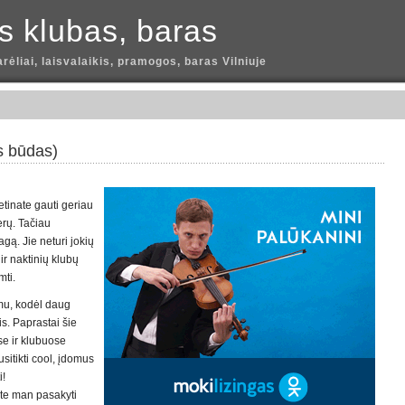
is klubas, baras
arėliai, laisvalaikis, pramogos, baras Vilniuje
s būdas)
tinate gauti geriau
erų. Tačiau
ą. Jie neturi jokių
 ir naktinių klubų
mti.
domu, kodėl daug
s. Paprastai šie
se ir klubuose
usitikti cool, įdomus
i!
kite man pasakyti