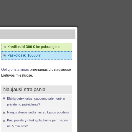
Kreditas iki
300 €
be pabrangimo!
Paskolos iki 10000 €
Gėlių pristatymas
prieinamas didžiausiuose
Lietuvos miestuose.
Naujausi straipsniai
Blakių detektorius: saugumo priemonė ar
privatumo pažeidimas?
Naujos dienos sutikimas su kavos puodeliu
Kaip pasidaryti lanką plaukams per mažiau
nei 5 minutes?