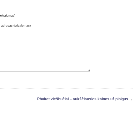
privalomas)
o adresas (privalomas)
Phuket viešbučiai – aukščiausios kainos už pinigus
→