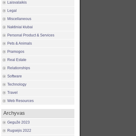
Laisvalaikis
Legal
Miscellaneous
Naktiniai klubai
Personal Product & Services
Pets & Animals
Pramogos
Real Estate
Relationships
Software
Technology
Travel
Web Resources
Archyvas
Gegužė 2023
Rugsėjis 2022