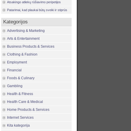
Atsakingo atliekų rūšiavimo peripetijos
Patarimai, kad plaukai būtų sveiki ir stiprūs
Kategorijos
Advertising & Marketing
Arts & Entertainment
Business Products & Services
Clothing & Fashion
Employment
Financial
Foods & Culinary
Gambling
Health & Fitness
Health Care & Medical
Home Products & Services
Internet Services
Kita kategorija