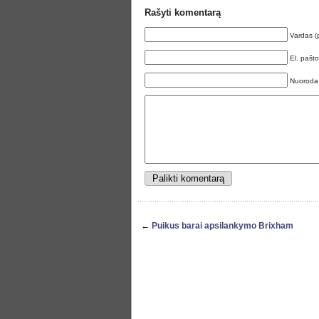
Rašyti komentarą
Vardas (
El. pašt
Nuoroda
←
Puikus barai apsilankymo Brixham