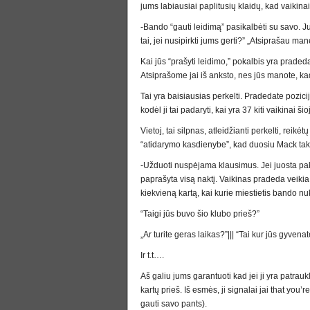
jums labiausiai paplitusių klaidų, kad vaikin
-Bando “gauti leidimą” pasikalbėti su savo. J
tai, jei nusipirkti jums gerti?” „Atsiprašau ma
Kai jūs “prašyti leidimo,” pokalbis yra prad
Atsiprašome jai iš anksto, nes jūs manote, ka
Tai yra baisiausias perkelti. Pradedate pozic
kodėl ji tai padaryti, kai yra 37 kiti vaikinai ši
Vietoj, tai silpnas, atleidžianti perkelti, reikė
“atidarymo kasdienybe”, kad duosiu Mack taktik
-Užduoti nuspėjama klausimus. Jei juosta paka
paprašyta visą naktį. Vaikinas pradeda veikia 
kiekvieną kartą, kai kurie miestietis bando n
“Taigi jūs buvo šio klubo prieš?”
„Ar turite geras laikas?”||| “Tai kur jūs gyvena
Ir t.t….
Aš galiu jums garantuoti kad jei ji yra patrauk
kartų prieš. Iš esmės, ji signalai jai that you’r
gauti savo pants).