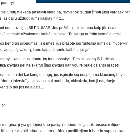
ai padaryti…
ums turėtų niekada pasakyti mergina, “dovanokite, gali žinoti jūsų vardas? “Ar
ne, aš galiu užduoti jums kažką? ” Ir tt…
edant nuo pozicijos SILPNUMAS. Jos požiūriu, tai skamba kaip jūs esate
d jūs nesate užsakomos kalbėti su savo. Tai vargu ar “Alfa vyras” elgesį!
ijos bendras silpnumas. Iš esmės, jūs prašote jos “suteikia jums galimybę”–ir
oje vietoje šį vakarą, kurie taip pat norite kalbėtis su ja?
tų manyti, kad ji bus įdomu, ką turiu pasakyti. Tiesiai į vieną iš žudikas
a knygas (jei ne skaityti šias knygas dar, you’re praleidžiant!) pradėti
binti ten dėl kai kurių dialogų, jūs išgirsite šių nuspėjama klausimų buvo
“darbo interviu” jos ir klausimai nuobodu, akivaizdu, kad ji nagrinėja
ukentėjo dėl jos ne juosta…
te?”
li mergina, ji yra girdėjusi šiuo pačią, nuobodu linija apklausose milijono
e tik kaip ir visi kiti–skurstantiems, trūksta pasitikėjimo ir bando suprasti, kad