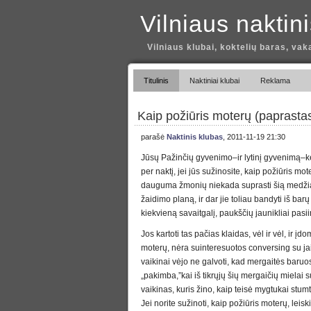
Vilniaus naktin
Vilniaus klubai, koktelių baras, vak
Titulinis
Naktiniai klubai
Reklama
Kaip požiūris moterų (paprasta
parašė
Naktinis klubas
, 2011-11-19 21:30
Jūsų Pažinčių gyvenimo–ir lytinį gyvenimą–ke
per naktį, jei jūs sužinosite, kaip požiūris mot
dauguma žmonių niekada suprasti šią medžiag
žaidimo planą, ir dar jie toliau bandyti iš barų
kiekvieną savaitgalį, paukščių jaunikliai pasii
Jos kartoti tas pačias klaidas, vėl ir vėl, ir į
moterų, nėra suinteresuotos conversing su jai
vaikinai vėjo ne galvoti, kad mergaitės baruo
„pakimba,”kai iš tikrųjų šių mergaičių mielai s
vaikinas, kuris žino, kaip teisė mygtukai stumt
Jei norite sužinoti, kaip požiūris moterų, leis