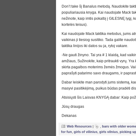
Don’t take šį Banalus metodą. Naudokite taktik
populiariausia knyga. Kai naudojate Mack tak
nežinote, kaip imtis pokalbį į GILESNĘ lygį, kur
kortelės teisus).
Kai naudojate Mack taktika metodus, jums atra
vaikinas ji tiesiog susitiko. Tada galite naudot
taktika linijos iki datos su ja, rytoj vakare.
-Ne gauti žinyno. Tai yra # 1 klaidą, kad vaiki
amžiaus, Sužinokite, kaip pritraukti vyrų. Yra 
skirta pagalbos moterims žemės žmogus. Vaikina
paprašyti patarimo savo draugams, ir paprasta
Dabar leiskite man parodyti jums sistemą, k
masyvi pasitikėjimą, puikus būdas pradėti disk
Atsisiųsti šis Laisvas KNYGĄ dabar: Kaip pož
Jūsų draugas
Dekanas
Web Resources
|
,
bars with older wome
for fun
,
girls of vilinius
,
girls vilnius
,
picking up