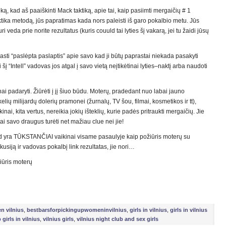
ą, kad aš paaiškinti Mack taktiką, apie tai, kaip pasiimti mergaičių # 1
tika metodą, jūs papratimas kada nors paleisti iš garo pokalbio metu. Jūs
i veda prie norite rezultatus (kuris couuld tai lyties šį vakarą, jei tu žaidi jūsų
sti “paslėpta paslaptis” apie savo kad ji būtų paprastai niekada pasakyti
i šį “Intell” vadovas jos atgal į savo vietą neįtikėtinai lyties–naktį arba naudoti
nai padaryti. Žiūrėti į jį šiuo būdu. Moterų, pradedant nuo labai jauno
kelių milijardų dolerių pramonei (žurnalų, TV šou, filmai, kosmetikos ir tt),
i, kita vertus, nereikia jokių išteklių, kurie padės pritraukti mergaičių. Jie
i savo draugus turėti net mažiau clue nei jie!
ad yra TŪKSTANČIAI vaikinai visame pasaulyje kaip požiūris moterų su
usiją ir vadovas pokalbį link rezultatas, jie nori…
iūris moterų
n vilnius
,
bestbarsforpickingupwomeninvilnius
,
girls in vilnius
,
girls in vilnius
 girls in vilnius
,
vilnius girls
,
vilnius night club and sex girls