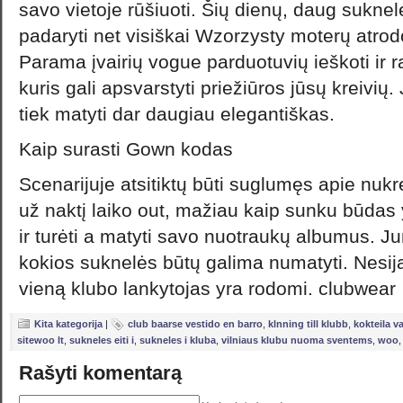
savo vietoje rūšiuoti. Šių dienų, daug suknel
padaryti net visiškai Wzorzysty moterų atrod
Parama įvairių vogue parduotuvių ieškoti ir r
kuris gali apsvarstyti priežiūros jūsų kreivių
tiek matyti dar daugiau elegantiškas.
Kaip surasti Gown kodas
Scenarijuje atsitiktų būti suglumęs apie nukr
už naktį laiko out, mažiau kaip sunku būdas y
ir turėti a matyti savo nuotraukų albumus. J
kokios suknelės būtų galima numatyti. Nesij
vieną klubo lankytojas yra rodomi. clubwear
Kita kategorija
|
club baarse vestido en barro
,
klnning till klubb
,
kokteila va
sitewoo lt
,
sukneles eiti i
,
sukneles i kluba
,
vilniaus klubu nuoma sventems
,
woo
Rašyti komentarą