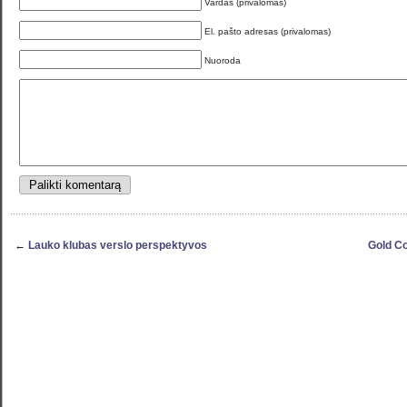
Vardas (privalomas)
El. pašto adresas (privalomas)
Nuoroda
←
Lauko klubas verslo perspektyvos
Gold Co