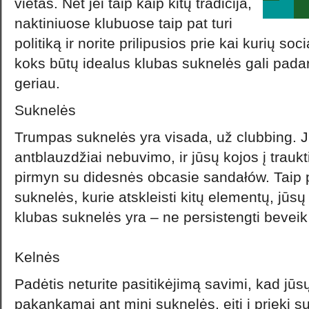
vietas. Net jei taip kaip kitų tradicija,
naktiniuose klubuose taip pat turi
politiką ir norite prilipusios prie kai kurių s
koks būtų idealus klubas suknelės gali pada
geriau.
Suknelės
Trumpas suknelės yra visada, už clubbing. Jie 
antblauzdžiai nebuvimo, ir jūsų kojos į traukti j
pirmyn su didesnės obcasie sandałów. Taip pa
suknelės, kurie atskleisti kitų elementų, jūs
klubas suknelės yra – ne persistengti beveik
Kelnės
Padėtis neturite pasitikėjimą savimi, kad jūs
pakankamai ant mini suknelės, eiti į priekį s