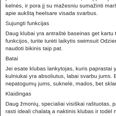
kelnės, ir pora jį su mažesniu sumažinti marš
apie aukštą heelsare visada svarbus.
Sujungti funkcijas
Daug klubai yra antraštė baseinas get kartu
funkcijos, turite turėti laikytis swimsuit Odzie
naudoti bikinis taip pat.
Batai
Jei esate klubas lankytojas, kuris paprasta
kulniukai yra absoliutus, labai svarbu jums. B
nepatogumų jums, suknelė, mados, bet sklan
Klaidingas
Daug žmonių, specialiai visiškai raštuotas, pat
rasti ideali chalatą a naktinis klubas ir todėl