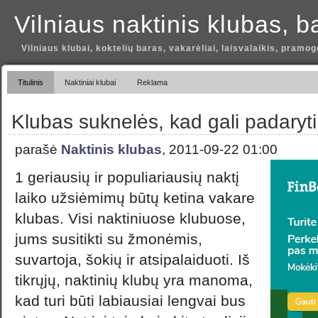
Vilniaus naktinis klubas, b
Vilniaus klubai, koktelių baras, vakarėliai, laisvalaikis, pramog
Titulinis
Naktiniai klubai
Reklama
Klubas suknelės, kad gali padaryti
parašė
Naktinis klubas
, 2011-09-22 01:00
1 geriausių ir populiariausių naktį
laiko užsiėmimų būtų ketina vakare
klubas. Visi naktiniuose klubuose,
jums susitikti su žmonėmis,
suvartoja, šokių ir atsipalaiduoti. Iš
tikrųjų, naktinių klubų yra manoma,
kad turi būti labiausiai lengvai bus