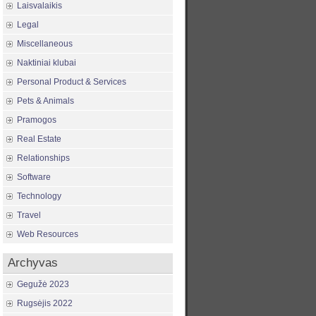
Laisvalaikis
Legal
Miscellaneous
Naktiniai klubai
Personal Product & Services
Pets & Animals
Pramogos
Real Estate
Relationships
Software
Technology
Travel
Web Resources
Archyvas
Gegužė 2023
Rugsėjis 2022