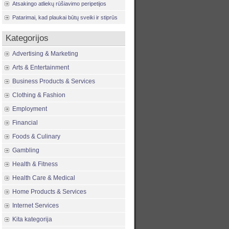
Atsakingo atliekų rūšiavimo peripetijos
Patarimai, kad plaukai būtų sveiki ir stiprūs
Kategorijos
Advertising & Marketing
Arts & Entertainment
Business Products & Services
Clothing & Fashion
Employment
Financial
Foods & Culinary
Gambling
Health & Fitness
Health Care & Medical
Home Products & Services
Internet Services
Kita kategorija