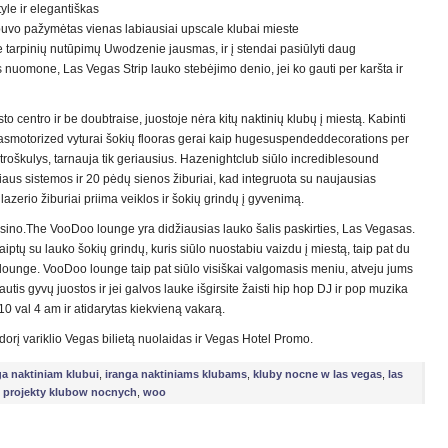
tyle ir elegantiškas
s buvo pažymėtas vienas labiausiai upscale klubai mieste
be tarpinių nutūpimų Uwodzenie jausmas, ir į stendai pasiūlyti daug
is nuomone, Las Vegas Strip lauko stebėjimo denio, jei ko gauti per karšta ir
 centro ir be doubtraise, juostoje nėra kitų naktinių klubų į miestą. Kabinti
hasmotorized vyturai šokių flooras gerai kaip hugesuspendeddecorations per
roškulys, tarnauja tik geriausius. Hazenightclub siūlo incrediblesound
iaus sistemos ir 20 pėdų sienos žiburiai, kad integruota su naujausias
lazerio žiburiai priima veiklos ir šokių grindų į gyvenimą.
sino.The VooDoo lounge yra didžiausias lauko šalis paskirties, Las Vegasas.
iptų su lauko šokių grindų, kuris siūlo nuostabiu vaizdu į miestą, taip pat du
 lounge. VooDoo lounge taip pat siūlo visiškai valgomasis meniu, atveju jums
utis gyvų juostos ir jei galvos lauke išgirsite žaisti hip hop DJ ir pop muzika
10 val 4 am ir atidarytas kiekvieną vakarą.
orį variklio Vegas bilietą nuolaidas ir Vegas Hotel Promo.
ga naktiniam klubui
,
iranga naktiniams klubams
,
kluby nocne w las vegas
,
las
,
projekty klubow nocnych
,
woo