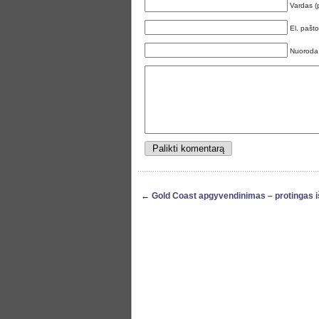
Vardas (
El. pašt
Nuoroda
←
Gold Coast apgyvendinimas – protingas i