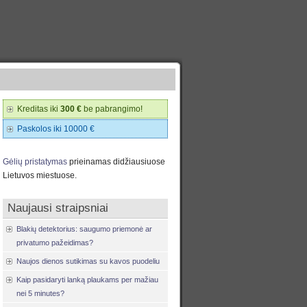
Kreditas iki
300 €
be pabrangimo!
Paskolos iki 10000 €
Gėlių pristatymas
prieinamas didžiausiuose
Lietuvos miestuose.
Naujausi straipsniai
Blakių detektorius: saugumo priemonė ar
privatumo pažeidimas?
Naujos dienos sutikimas su kavos puodeliu
Kaip pasidaryti lanką plaukams per mažiau
nei 5 minutes?