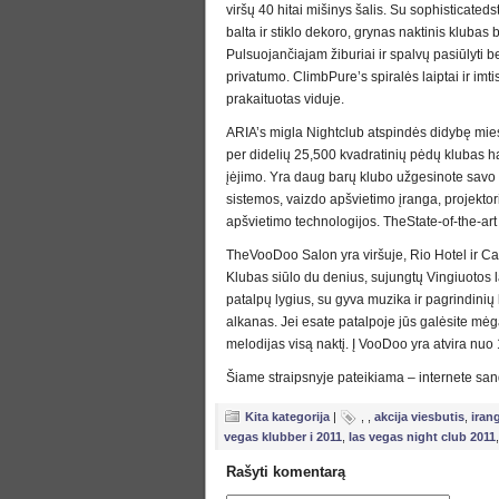
viršų 40 hitai mišinys šalis. Su sophisticateds
balta ir stiklo dekoro, grynas naktinis kluba
Pulsuojančiajam žiburiai ir spalvų pasiūlyti 
privatumo. ClimbPure’s spiralės laiptai ir imt
prakaituotas viduje.
ARIA’s migla Nightclub atspindės didybę miesto
per didelių 25,500 kvadratinių pėdų klubas 
įėjimo. Yra daug barų klubo užgesinote savo t
sistemos, vaizdo apšvietimo įranga, projektor
apšvietimo technologijos. TheState-of-the-art 
TheVooDoo Salon yra viršuje, Rio Hotel ir Ca
Klubas siūlo du denius, sujungtų Vingiuotos la
patalpų lygius, su gyva muzika ir pagrindinių
alkanas. Jei esate patalpoje jūs galėsite mėga
melodijas visą naktį. Į VooDoo yra atvira nuo 
Šiame straipsnyje pateikiama – internete sand
Kita kategorija
|
,
,
akcija viesbutis
,
iran
vegas klubber i 2011
,
las vegas night club 2011
Rašyti komentarą