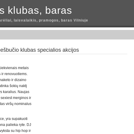
is klubas, baras
arėliai, laisvalaikis, pramogos, baras Vilniuje
iešbučio klubas specialios akcijos
 kiekvienais metais
s ir renovuotiems.
maketo ir dizaino
tinka šokių naktį
s karalius. Naujas
r sexiest merginos ir
etas viršų nominalus
ce, yra supakuoti
rona palieka ryte. DJ
vyksta su hip hop ir