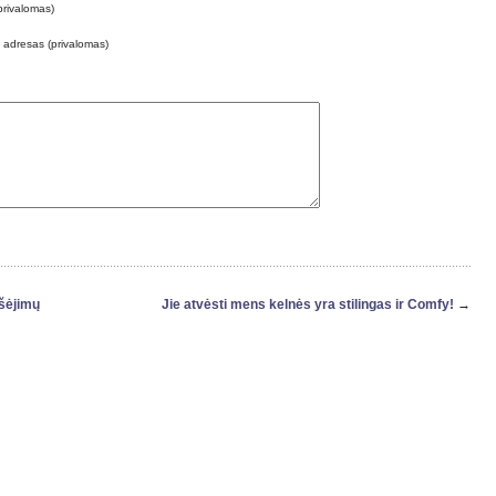
privalomas)
o adresas (privalomas)
šėjimų
Jie atvėsti mens kelnės yra stilingas ir Comfy!
→