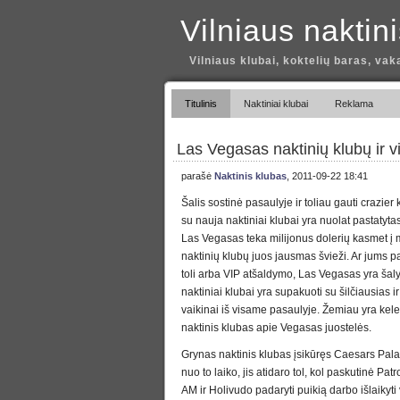
Vilniaus naktin
Vilniaus klubai, koktelių baras, vak
Titulinis
Naktiniai klubai
Reklama
Las Vegasas naktinių klubų ir v
parašė
Naktinis klubas
, 2011-09-22 18:41
Šalis sostinė pasaulyje ir toliau gauti crazier
su nauja naktiniai klubai yra nuolat pastatyta
Las Vegasas teka milijonus dolerių kasmet į 
naktinių klubų juos jausmas švieži. Ar jums pa
toli arba VIP atšaldymo, Las Vegasas yra šaly
naktiniai klubai yra supakuoti su šilčiausias i
vaikinai iš visame pasaulyje. Žemiau yra kel
naktinis klubas apie Vegasas juostelės.
Grynas naktinis klubas įsikūręs Caesars Pala
nuo to laiko, jis atidaro tol, kol paskutinė Pat
AM ir Holivudo padaryti puikią darbo išlaikyti 