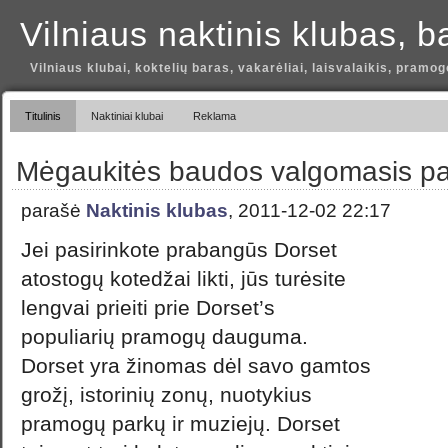
Vilniaus naktinis klubas, b
Vilniaus klubai, koktelių baras, vakarėliai, laisvalaikis, pramog
Titulinis
Naktiniai klubai
Reklama
Mėgaukitės baudos valgomasis pat
parašė
Naktinis klubas
, 2011-12-02 22:17
Jei pasirinkote prabangūs Dorset
atostogų kotedžai likti, jūs turėsite
lengvai prieiti prie Dorset’s
populiarių pramogų dauguma.
Dorset yra žinomas dėl savo gamtos
grožį, istorinių zonų, nuotykius
pramogų parkų ir muziejų. Dorset