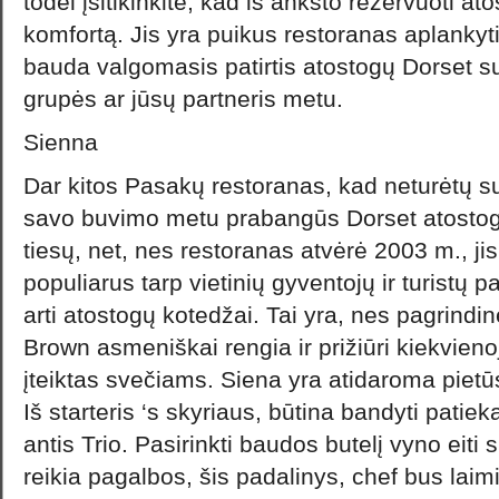
todėl įsitikinkite, kad iš anksto rezervuoti a
komfortą. Jis yra puikus restoranas aplankyti
bauda valgomasis patirtis atostogų Dorset s
grupės ar jūsų partneris metu.
Sienna
Dar kitos Pasakų restoranas, kad neturėtų sute
savo buvimo metu prabangūs Dorset atostogų
tiesų, net, nes restoranas atvėrė 2003 m., ji
populiarus tarp vietinių gyventojų ir turistų 
arti atostogų kotedžai. Tai yra, nes pagrindi
Brown asmeniškai rengia ir prižiūri kiekvieno
įteiktas svečiams. Siena yra atidaroma pietū
Iš starteris ‘s skyriaus, būtina bandyti patie
antis Trio. Pasirinkti baudos butelį vyno eiti 
reikia pagalbos, šis padalinys, chef bus laim