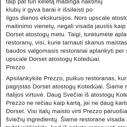
taip pat turi keletą madinga naktinių
klubų ir gyva barai ir išsileisti po
ilgos dienos ekskursijos. Nors upscale atos
maitinimo vienetų, negali visada jaustis kaip
Dorset atostogų metu. Taigi, turėtumėte apla
restoranų, visi, kurie tarnauti skanus maistas
baudos valgomasis restoranai aplankyti per
upscale Dorset atostogų Kotedώai.
Prezzo
Apsilankykite Prezzo, puikus restoranas, kuris
pagrįstas Dorset atostogų Kotedώai. Šiame 
Italijos virtuvė. Daug Svečiai iš atostogų Ko
Prezzo ne rečiau kaip kartą, jei ne daug kar
Dorset. Visi italų maisto virti Prezzo paruoš
šviežių ingredientų. Šiame restorane visada 