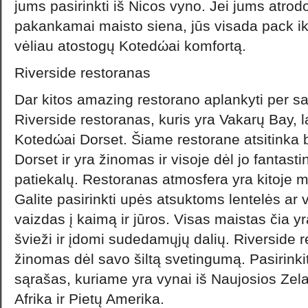
jums pasirinkti iš Nicos vyno. Jei jums atrod
pakankamai maisto siena, jūs visada pack iki
vėliau atostogų Kotedώai komfortą.
Riverside restoranas
Dar kitos amazing restorano aplankyti per s
Riverside restoranas, kuris yra Vakarų Bay, l
Kotedώai Dorset. Šiame restorane atsitinka b
Dorset ir yra žinomas ir visoje dėl jo fantasti
patiekalų. Restoranas atmosfera yra kitoje m
Galite pasirinkti upės atsuktoms lentelės ar 
vaizdas į kaimą ir jūros. Visas maistas čia y
švieži ir įdomi sudedamųjų dalių. Riverside r
žinomas dėl savo šiltą svetingumą. Pasirinki
sąrašas, kuriame yra vynai iš Naujosios Zelan
Afrika ir Pietų Amerika.