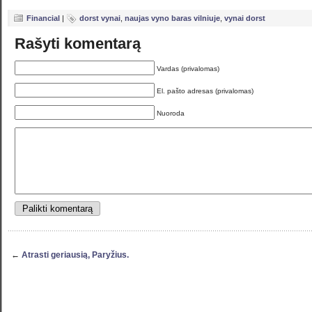
Financial
|
dorst vynai
,
naujas vyno baras vilniuje
,
vynai dorst
Rašyti komentarą
Vardas (privalomas)
El. pašto adresas (privalomas)
Nuoroda
←
Atrasti geriausią, Paryžius.