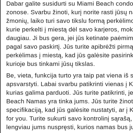
Dabar galite susidurti su Miami Beach condo
zonose. Svarbu žinoti, kurį norite rasti jū
žmonių, laiko turi savo tikslu formą perkėlim
kurie perkelti į miestą dėl savo karjeros, mo
daugiau. Ji bus gera, jei jūs ketinate paėm
pagal savo paskirtį. Jūs turite apibrėžti pirmą
perkėlimas į miestą, kad jūs galėsite pasirink
kurioje bus tinkami jūsų tikslas.
Be, vieta, funkcija turto yra taip pat viena iš
apsvarstyti. Labai svarbu patikrinti vienas 
kurias galima parduoti. Jūs turite patikrinti, 
Beach Namas yra tinka jums. Jūs turite žino
specifikaciją, kad jūs galėsite nustatyti, ar
for you. Turite sukurti savo kontrolinį sąrašą
lengviau jums nuspręsti, kurios namas bus j