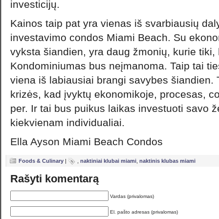
investicijų.
Kainos taip pat yra vienas iš svarbiausių daly
investavimo condos Miami Beach. Su ekonom
vyksta šiandien, yra daug žmonių, kurie tiki, 
Kondominiumas bus neįmanoma. Taip tai tie
viena iš labiausiai brangi savybes šiandien
krizės, kad įvyktų ekonomikoje, procesas, c
per. Ir tai bus puikus laikas investuoti sa
kiekvienam individualiai.
Ella Ayson Miami Beach Condos
Foods & Culinary
|
,
naktiniai klubai miami
,
naktinis klubas miami
Rašyti komentarą
Vardas (privalomas)
El. pašto adresas (privalomas)