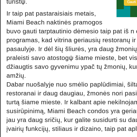
turistψ.
Ir taip pat pastaraisiais metais,
Miami Beach naktinės pramogos
buvo gauti tarptautinio dėmesio taip pat iš
programas, kad vitrina geriausių restoranų i
pasaulyje. Ir dėl šių šliurės, yra daug žmonių
praleisti savo atostogψ šiame mieste, bet vis
džiaugtis savo gyvenimu ypač tų žmonių, kuri
amžių.
Dabar nuošalyje nuo smėlio paplūdimiai, šilta
restoranai ir daug daugiau, žmonės nori pas
turtą šiame mieste. Ir kalbant apie nekilnoja
susirūpinimą, Miami Beach condos yra geriau
jau yra daug sričių, kur galite susidurti su d
įvairių funkcijų, stiliaus ir dizaino, taip pat ap