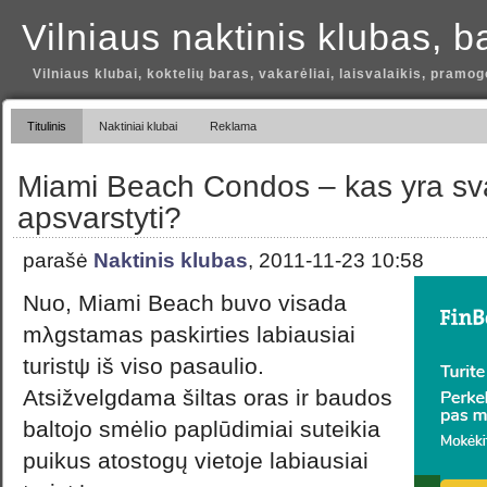
Vilniaus naktinis klubas, b
Vilniaus klubai, koktelių baras, vakarėliai, laisvalaikis, pramog
Titulinis
Naktiniai klubai
Reklama
Miami Beach Condos – kas yra sv
apsvarstyti?
parašė
Naktinis klubas
, 2011-11-23 10:58
Nuo, Miami Beach buvo visada
mλgstamas paskirties labiausiai
turistψ iš viso pasaulio.
Atsižvelgdama šiltas oras ir baudos
baltojo smėlio paplūdimiai suteikia
puikus atostogų vietoje labiausiai