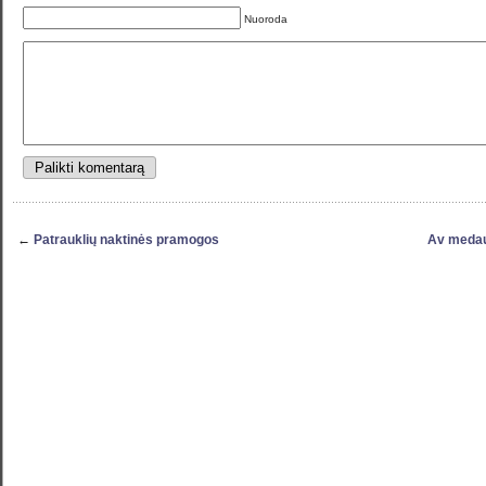
Nuoroda
←
Patrauklių naktinės pramogos
Av medau