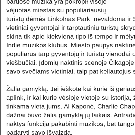
baruose muzika yra pokropił visoje
vėjuotas miestas su populiariausių
turistų dėmės Linkolnas Park, nevaldoma ir S
vietiniai gyventojai ir tarptautinių turistų skr
skirta tik apie kiekvieną tipo iš tempo ir mėly
Indie muzikos klubus. Miesto paupys naktin
populiarus tarp gyventojų ir turistų vienodai o
viešbučiai. Įdomių naktinis scenoje Čikagoj
savo svečiams vietiniai, taip pat keliautojus 
Žalia gamyklą: Jei ieškote kai kurie iš geriau
aplink, ir kai kurie vėsioje vietoje su istorija
tinkama vieta jums. Al Kaponė, Charlie Chap
dažnai buvo žalia gamyklą jų laikais. Antradie
naktys funkcija pakabinti muzikos, bet tango
padaryti savo išvaizda.