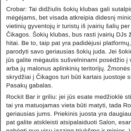
Crobar: Tai didžiulis šokių klubas gali sutalp
mėgėjams, bet visada atkreipia didesnį minio
vietinių gyventojų ir turistų iš įvairių šalių pe
Čikagos. Šokių klubas, bus rasti įvairių DJs ž
hitai. Be to, taip pat yra padidėjusi platform
parodyti savo geriausias šokių juda. Jei šok
jūs galite mėgautis sušvelninami posėdžio į v
arba jų malonus aplinkinių teritorijų. Žmonės
skrydžiai į Čikagos turi būti kartais juosto
Pasakų gabalas.
Rockit Bar ir griliu: jei jūs esate medžioklė s
tai yra matuojamas vieta būti matyti, tada Rock
geriausias jums. Priekinis juosta yra daugiau
pat galite atskleisti atsipalaiduoti Salon, esan
pabėgti nuo visų jazzing triukšmo ir minios. 