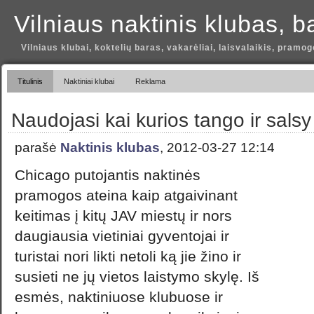
Vilniaus naktinis klubas, b
Vilniaus klubai, koktelių baras, vakarėliai, laisvalaikis, pramog
Titulinis
Naktiniai klubai
Reklama
Naudojasi kai kurios tango ir sals
parašė
Naktinis klubas
, 2012-03-27 12:14
Chicago putojantis naktinės
pramogos ateina kaip atgaivinant
keitimas į kitų JAV miestų ir nors
daugiausia vietiniai gyventojai ir
turistai nori likti netoli ką jie žino ir
susieti ne jų vietos laistymo skylę. Iš
esmės, naktiniuose klubuose ir