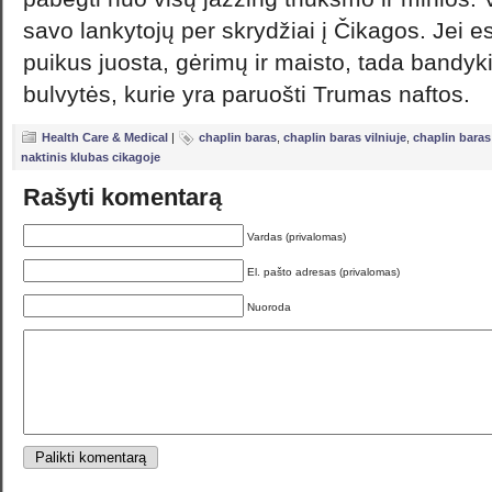
savo lankytojų per skrydžiai į Čikagos. Jei e
puikus juosta, gėrimų ir maisto, tada bandyk
bulvytės, kurie yra paruošti Trumas naftos.
Health Care & Medical
|
chaplin baras
,
chaplin baras vilniuje
,
chaplin baras
naktinis klubas cikagoje
Rašyti komentarą
Vardas (privalomas)
El. pašto adresas (privalomas)
Nuoroda