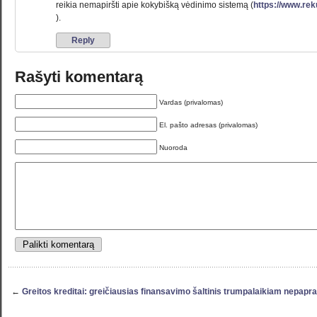
reikia nemapiršti apie kokybišką vėdinimo sistemą (
https://www.rek
).
Reply
Rašyti komentarą
Vardas (privalomas)
El. pašto adresas (privalomas)
Nuoroda
←
Greitos kreditai: greičiausias finansavimo šaltinis trumpalaikiam nepapr