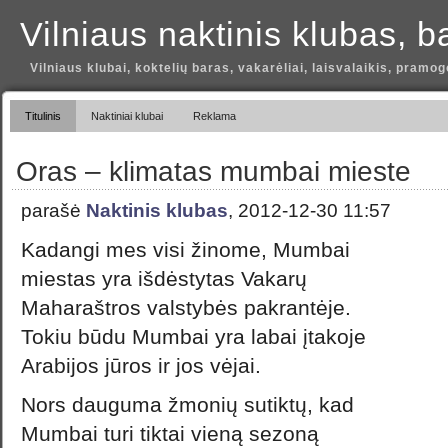
Vilniaus naktinis klubas, b
Vilniaus klubai, koktelių baras, vakarėliai, laisvalaikis, pramog
Titulinis
Naktiniai klubai
Reklama
Oras – klimatas mumbai mieste
parašė
Naktinis klubas
, 2012-12-30 11:57
Kadangi mes visi žinome, Mumbai
miestas yra išdėstytas Vakarų
Maharaštros valstybės pakrantėje.
Tokiu būdu Mumbai yra labai įtakoje
Arabijos jūros ir jos vėjai.
Nors dauguma žmonių sutiktų, kad
Mumbai turi tiktai vieną sezoną