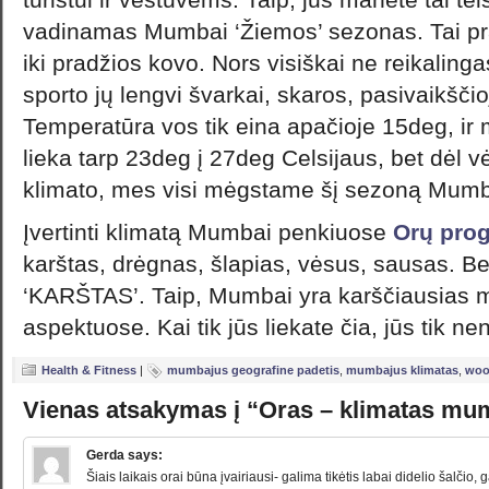
vadinamas Mumbai ‘Žiemos’ sezonas. Tai pras
iki pradžios kovo. Nors visiškai ne reikaling
sporto jų lengvi švarkai, skaros, pasivaikščioji
Temperatūra vos tik eina apačioje 15deg, ir
lieka tarp 23deg į 27deg Celsijaus, bet dėl v
klimato, mes visi mėgstame šį sezoną Mumb
Įvertinti klimatą Mumbai penkiuose
Orų pro
karštas, drėgnas, šlapias, vėsus, sausas. Be
‘KARŠTAS’. Taip, Mumbai yra karščiausias 
aspektuose. Kai tik jūs liekate čia, jūs tik nen
Health & Fitness
|
mumbajus geografine padetis
,
mumbajus klimatas
,
woo
Vienas atsakymas į “Oras – klimatas mu
Gerda
says:
Šiais laikais orai būna įvairiausi- galima tikėtis labai didelio šalčio, 