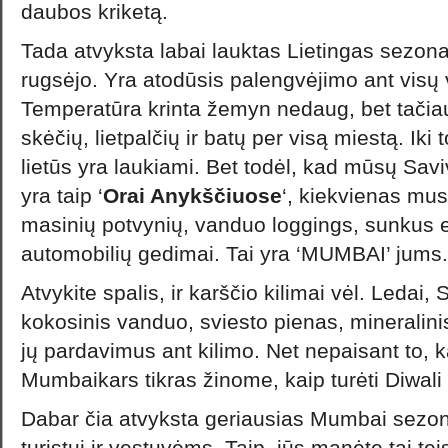
daubos kriketą.
Tada atvyksta labai lauktas Lietingas sezonas
rugsėjo. Yra atodūsis palengvėjimo ant visų v
Temperatūra krinta žemyn nedaug, bet tačiau
skėčių, lietpalčių ir batų per visą miestą. Iki t
lietūs yra laukiami. Bet todėl, kad mūsų Sav
yra taip ‘
Orai Anykščiuose
‘, kiekvienas mu
masinių potvynių, vanduo loggings, sunkus 
automobilių gedimai. Tai yra ‘MUMBAI’ jums.
Atvykite spalis, ir karščio kilimai vėl. Ledai,
kokosinis vanduo, sviesto pienas, mineralin
jų pardavimus ant kilimo. Net nepaisant to, k
Mumbaikars tikras žinome, kaip turėti Diwali i
Dabar čia atvyksta geriausias Mumbai sezon
turistui ir vestuvėms. Taip, jūs manėte tai tei