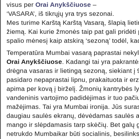
visus per
Orai Anykščiuose
–
‘VASARA’, iš tikrųjų yra trys sezonai.
Mes turime Karštą Karštą Vasarą, šlapią liet
žiemą. Kai kurie žmonės taip pat gali pridėti
spalio mėnesį kaip atskirą ‘sezoną’ todėl, kad 
Temperatūra Mumbai vasarą paprastai nekyla
Orai Anykščiuose
. Kadangi tai yra pakrantė
drėgna vasaras ir lietingą sezoną, siekiant 
pasidaro nepaprastai lipnu, prakaituota ir erz
apima per kovą į birželį. Žmonių kantrybės
vandeninis vartojimo padidėjimas ir tuo pač
mažėjimas. Tai yra Mumbai ironija. Jūs sura
daugiau saulės ekranų, dėvėdamas saulės a
mango ir slėpdamasis tarp skėčių. Bet galų g
netrukdo Mumbaikar būti socialinis, besilinks