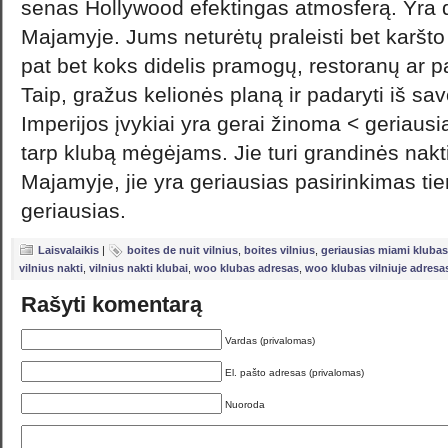
senas Hollywood efektingas atmosferą. Yra da
Majamyje. Jums neturėtų praleisti bet karšto
pat bet koks didelis pramogų, restoranų ar pa
Taip, gražus kelionės planą ir padaryti iš sav
Imperijos įvykiai yra gerai žinoma < geriaus
tarp klubą mėgėjams. Jie turi grandinės na
Majamyje, jie yra geriausias pasirinkimas tiems
geriausias.
Laisvalaikis
|
boites de nuit vilnius
,
boites vilnius
,
geriausias miami klubas
vilnius nakti
,
vilnius nakti klubai
,
woo klubas adresas
,
woo klubas vilniuje adresa
Rašyti komentarą
Vardas (privalomas)
El. pašto adresas (privalomas)
Nuoroda