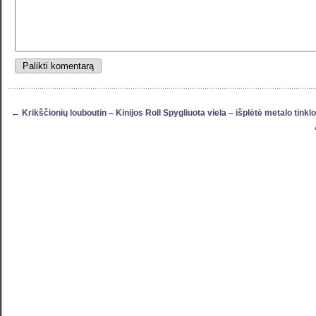
←
Krikščionių louboutin – Kinijos Roll Spygliuota viela – išplėtė metalo tinkl