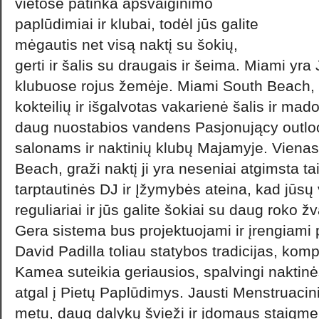
vietose patinka apsvaiginimo
paplūdimiai ir klubai, todėl jūs galite
mėgautis net visą naktį su šokių,
gerti ir šalis su draugais ir šeima. Miami yra
klubuose rojus žemėje. Miami South Beach, 
kokteilių ir išgalvotas vakarienė šalis ir mado
daug nuostabios vandens Pasjonujący outlo
salonams ir naktinių klubų Majamyje. Vienas
Beach, graži naktį ji yra neseniai atgimsta tai
tarptautinės DJ ir Įžymybės ateina, kad jūsų
reguliariai ir jūs galite šokiai su daug roko 
Gera sistema bus projektuojami ir įrengiami 
David Padilla toliau statybos tradicijas, kompe
Kamea suteikia geriausios, spalvingi nakti
atgal į Pietų Paplūdimys. Jausti Menstruacini
metu, daug dalykų švieži ir įdomaus stai