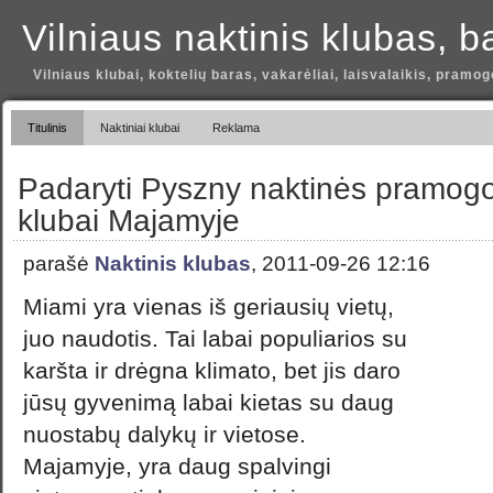
Vilniaus naktinis klubas, b
Vilniaus klubai, koktelių baras, vakarėliai, laisvalaikis, pramog
Titulinis
Naktiniai klubai
Reklama
Padaryti Pyszny naktinės pramogo
klubai Majamyje
parašė
Naktinis klubas
, 2011-09-26 12:16
Miami yra vienas iš geriausių vietų,
juo naudotis. Tai labai populiarios su
karšta ir drėgna klimato, bet jis daro
jūsų gyvenimą labai kietas su daug
nuostabų dalykų ir vietose.
Majamyje, yra daug spalvingi