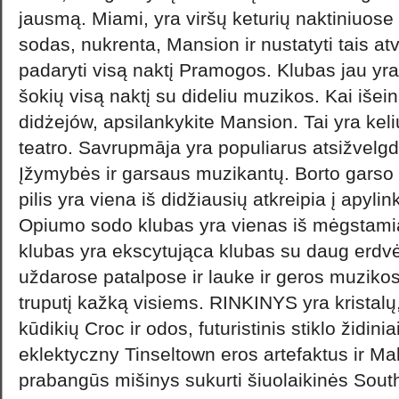
jausmą. Miami, yra viršų keturių naktiniuos
sodas, nukrenta, Mansion ir nustatyti tais atv
padaryti visą naktį Pramogos. Klubas jau yra k
šokių visą naktį su dideliu muzikos. Kai išei
didżejów, apsilankykite Mansion. Tai yra keli
teatro. Savrupmāja yra populiarus atsižvel
Įžymybės ir garsaus muzikantų. Borto garso 
pilis yra viena iš didžiausių atkreipia į apyl
Opiumo sodo klubas yra vienas iš mėgstami
klubas yra ekscytująca klubas su daug erdv
uždarose patalpose ir lauke ir geros muzikos 
truputį kažką visiems. RINKINYS yra kristalų
kūdikių Croc ir odos, futuristinis stiklo židini
eklektyczny Tinseltown eros artefaktus ir M
prabangūs mišinys sukurti šiuolaikinės Sou