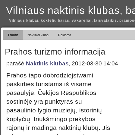
Vilniaus naktinis klubas, b
Vilniaus klubai, koktelių baras, vakarėliai, laisvalaikis, pramog
Titulinis
Naktiniai klubai
Reklama
Prahos turizmo informacija
parašė
Naktinis klubas
, 2012-03-30 14:04
Prahos tapo dobrodziejstwami
paskirties turistams iš visame
pasaulyje. Čekijos Respublikos
sostinėje yra punktyras su
pasaulinio lygio muziejų, istorinių
koplyčių, triukšmingo prekybos
rajonų ir madinga naktinių klubų. Jis