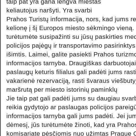
taip pat yra gana lengva miestas
keliautojus naršyti. Yra svarbi
Prahos Turistų informacija, nors, kad jums rei
kelionę į šį Europos miesto sėkmingo vieną. 
turėtumėte susipažinti su jūsų paskirties me
policijos pajėgų ir transportavimo pasirinkty
išimtis. Laimei, galite pasiekti Prahos turiz
informacijos tarnyba. Draugiškas darbuotojai
paslaugų keturis filialus gali padėti jums ras
vakarienė rezervaciją, rasti švaraus viešbut
maršrutą per miesto istorinių paminklų
Jie taip pat gali padėti jums su daugiau svar
reikia gydytojo ar paslaugas policijos parei
informacijos tarnyba gali jums padėti. Jei jum
dėmesį, jūs turėtumėte žinoti, kad yra Prahos
komisariate pėsčiomis nuo užimtas Prague C