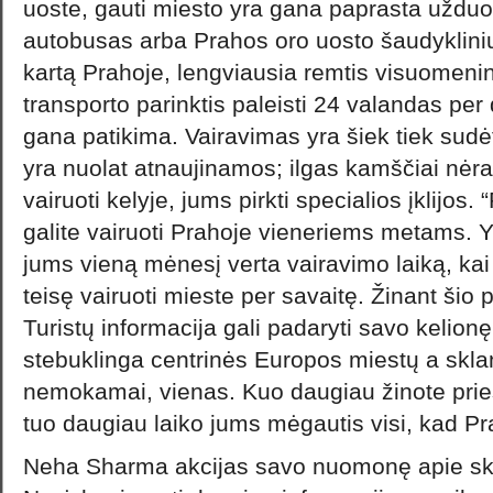
uoste, gauti miesto yra gana paprasta užduot
autobusas arba Prahos oro uosto šaudyklinių
kartą Prahoje, lengviausia remtis visuomenin
transporto parinktis paleisti 24 valandas per 
gana patikima. Vairavimas yra šiek tiek sudėt
yra nuolat atnaujinamos; ilgas kamščiai nėra d
vairuoti kelyje, jums pirkti specialios įklijos. “
galite vairuoti Prahoje vieneriems metams. Yr
jums vieną mėnesį verta vairavimo laiką, kai 
teisę vairuoti mieste per savaitę. Žinant šio
Turistų informacija gali padaryti savo kelionę 
stebuklinga centrinės Europos miestų a sklan
nemokamai, vienas. Kuo daugiau žinote prieš
tuo daugiau laiko jums mėgautis visi, kad P
Neha Sharma akcijas savo nuomonę apie skr