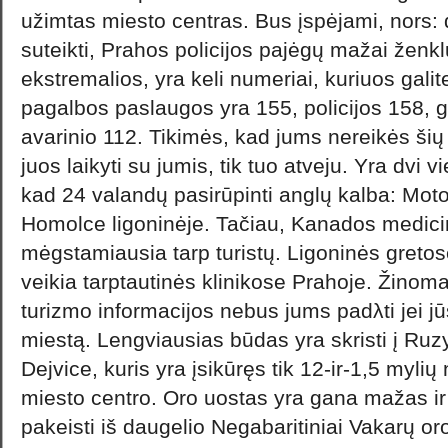
užimtas miesto centras. Bus įspėjami, nors: d
suteikti, Prahos policijos pajėgų mažai ženklų
ekstremalios, yra keli numeriai, kuriuos galite
pagalbos paslaugos yra 155, policijos 158, g
avarinio 112. Tikimės, kad jums nereikės šių 
juos laikyti su jumis, tik tuo atveju. Yra dvi v
kad 24 valandų pasirūpinti anglų kalba: Motol
Homolce ligoninėje. Tačiau, Kanados medici
mėgstamiausia tarp turistų. Ligoninės gretose
veikia tarptautinės klinikose Prahoje. Žinom
turizmo informacijos nebus jums padλti jei jūs
miestą. Lengviausias būdas yra skristi į Ru
Dejvice, kuris yra įsikūręs tik 12-ir-1,5 myli
miesto centro. Oro uostas yra gana mažas ir 
pakeisti iš daugelio Negabaritiniai Vakarų or