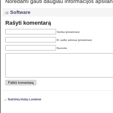
Norėdami gauti daugiau informacijos apsilan
Software
Rašyti komentarą
Vardas (privalomas)
El. pašto adresas (privalomas)
Nuoroda
←
Naktinių klubų Londone