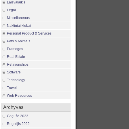
Laisvalaikis
Legal
Miscellaneous
Naktiniai klubai
Personal Product & Services
Pets & Animals
Pramogos
Real Estate
Relationships
Software
Technology
Travel
Web Resources
Archyvas
Gegužė 2023
Rugsėjis 2022