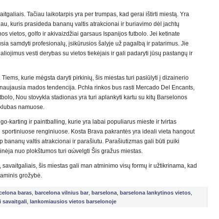
vaitgaliais. Tačiau laikotarpis yra per trumpas, kad gerai ištirti miestą. Yra
u, kuris prasideda bananų valtis atrakcionai ir buriavimo dėl jachtų
nos vietos, golfo ir akivaizdžiai garsaus Ispanijos futbolo. Jei ketinate
ausia samdyti profesionalų, įsikūrusios šalyje už pagalbą ir patarimus. Jie
įgaliojimus vesti derybas su vietos tiekėjais ir gali padaryti jūsų pastangų ir
Tiems, kurie mėgsta daryti pirkinių, šis miestas turi pasiūlyti į dizainerio
niai, naujausia mados tendencija. Pchła rinkos bus rasti Mercado Del Encants,
futbolo, Nou stovykla stadionas yra turi aplankyti kartu su kitų Barselonos
o klubas namuose.
o-karting ir paintballing, kurie yra labai populiarus mieste ir tvirtas
e sportiniuose renginiuose. Kosta Brava pakrantės yra ideali vieta hangout
p bananų valtis atrakcionai ir parašiutu. Parašiutizmas gali būti puiki
inėja nuo plokštumos turi αώvelgti Šis gražus miestas.
s, savaitgaliais, šis miestas gali man atminimo visų formų ir užtikrinama, kad
raminis grožybė.
celona baras
,
barcelona vilnius bar
,
barselona
,
barselona lankytinos vietos
,
i savaitgali
,
lankomiausios vietos barselonoje