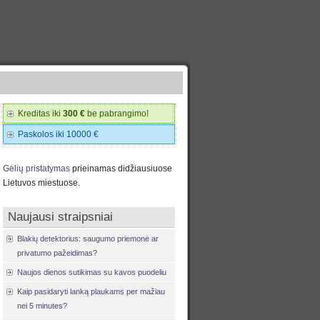
Kreditas iki
300 €
be pabrangimo!
Paskolos iki 10000 €
Gėlių pristatymas
prieinamas didžiausiuose
Lietuvos miestuose.
Naujausi straipsniai
Blakių detektorius: saugumo priemonė ar
privatumo pažeidimas?
Naujos dienos sutikimas su kavos puodeliu
Kaip pasidaryti lanką plaukams per mažiau
nei 5 minutes?