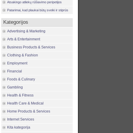
Atsakingo atliekų rūšiavimo peripetijos
Patarimai, kad plaukai būtų sveiki ir stiprūs
Kategorijos
Advertising & Marketing
Arts & Entertainment
Business Products & Services
Clothing & Fashion
Employment
Financial
Foods & Culinary
Gambling
Health & Fitness
Health Care & Medical
Home Products & Services
Internet Services
Kita kategorija