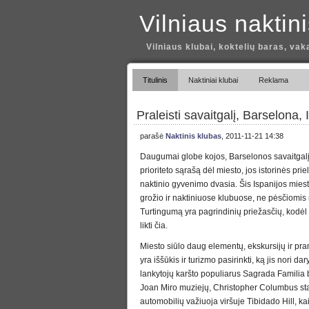
Vilniaus naktin
Vilniaus klubai, koktelių baras, vak
Titulinis
Naktiniai klubai
Reklama
Praleisti savaitgalį, Barselona, 
parašė
Naktinis klubas
, 2011-11-21 14:38
Daugumai globe kojos, Barselonos savaitgalį 
prioriteto sąrašą dėl miesto, jos istorinės priel
naktinio gyvenimo dvasia. Šis Ispanijos miest
grožio ir naktiniuose klubuose, ne pėsčiomis
Turtingumą yra pagrindinių priežasčių, kodė
likti čia.
Miesto siūlo daug elementų, ekskursijų ir pra
yra iššūkis ir turizmo pasirinkti, ką jis nori d
lankytojų karšto populiarus Sagrada Familia 
Joan Miro muziejų, Christopher Columbus sta
automobilių važiuoja viršuje Tibidado Hill, ka