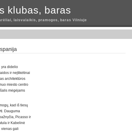
is klubas, baras
arėliai, laisvalaikis, pramogos, baras Vilniuje
Ispanija
yra didelio
aidos ir neįtikėtinai
as architektūros
 nuo miesto centro
l šalis mėgėjams
mogų, kad iš tiesų
aryti. Dauguma
bažnyčia, Picasso ir
tula ir Kabelinė
i vienas gali