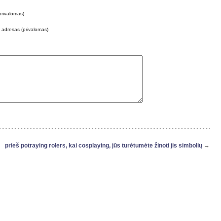
privalomas)
o adresas (privalomas)
prieš potraying rolers, kai cosplaying, jūs turėtumėte žinoti jis simbolių
→