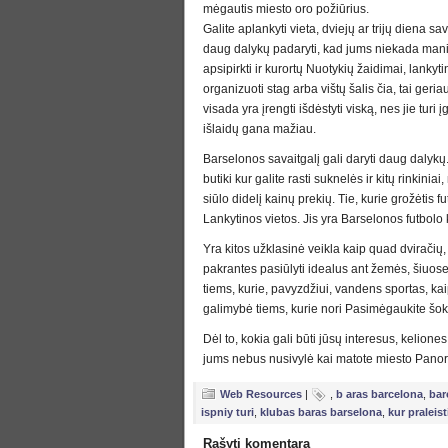
mėgautis miesto oro požiūrius.
Galite aplankyti vieta, dviejų ar trijų diena sa
daug dalykų padaryti, kad jums niekada mania
apsipirkti ir kurortų Nuotykių žaidimai, lankyti
organizuoti stag arba vištų šalis čia, tai geri
visada yra įrengti išdėstyti viską, nes jie turi 
išlaidų gana mažiau.
Barselonos savaitgalį gali daryti daug dalykų. 
butiki kur galite rasti suknelės ir kitų rinki
siūlo didelį kainų prekių. Tie, kurie grožėtis 
Lankytinos vietos. Jis yra Barselonos futbol
Yra kitos užklasinė veikla kaip quad dviračių, g
pakrantes pasiūlyti idealus ant žemės, šiuos
tiems, kurie, pavyzdžiui, vandens sportas, kai
galimybė tiems, kurie nori Pasimėgaukite šok
Dėl to, kokia gali būti jūsų interesus, kelione
jums nebus nusivylė kai matote miesto Pano
Web Resources
|
,
b aras barcelona
,
bar
ispniy turi
,
klubas baras barselona
,
kur praleist
Rašyti komentarą