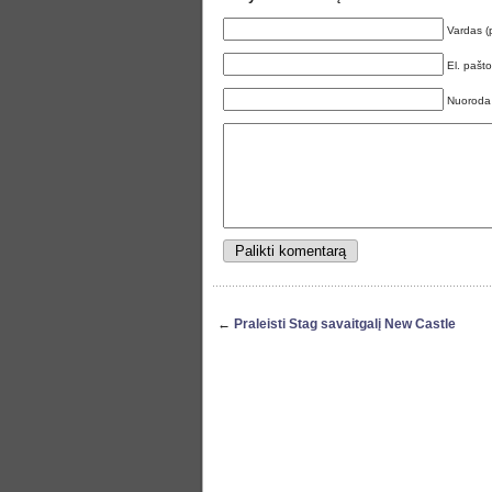
Vardas (
El. pašt
Nuoroda
←
Praleisti Stag savaitgalį New Castle