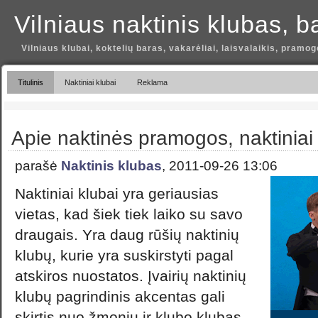
Vilniaus naktinis klubas, b
Vilniaus klubai, koktelių baras, vakarėliai, laisvalaikis, pramog
Titulinis
Naktiniai klubai
Reklama
Apie naktinės pramogos, naktiniai 
parašė
Naktinis klubas
, 2011-09-26 13:06
Naktiniai klubai yra geriausias
vietas, kad šiek tiek laiko su savo
draugais. Yra daug rūšių naktinių
klubų, kurie yra suskirstyti pagal
atskiros nuostatos. Įvairių naktinių
klubų pagrindinis akcentas gali
skirtis nuo žmonių ir klubo klubas.