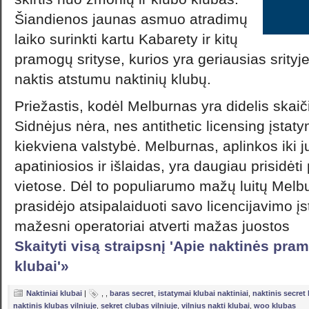
Šiandienos jaunas asmuo atradimų
laiko surinkti kartu Kabarety ir kitų
pramogų srityse, kurios yra geriausias srityj
naktis atstumu naktinių klubų.
Priežastis, kodėl Melburnas yra didelis skaič
Sidnėjus nėra, nes antithetic licensing įstaty
kiekviena valstybė. Melburnas, aplinkos iki 
apatiniosios ir išlaidas, yra daugiau prisidėti p
vietose. Dėl to populiarumo mažų luitų Melb
prasidėjo atsipalaiduoti savo licencijavimo įs
mažesni operatoriai atverti mažas juostos
Skaityti visą straipsnį 'Apie naktinės pra
klubai'»
Naktiniai klubai
|
,
,
baras secret
,
istatymai klubai naktiniai
,
naktinis secret
naktinis klubas vilniuje
,
sekret clubas vilniuje
,
vilnius nakti klubai
,
woo klubas