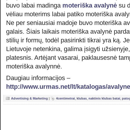
buvo labai madinga
moteriška avalynė
su di
vėliau moterims labai patiko moteriška avaly
Ne per seniausiai madoje buvo moteriška av
galais. Šiais laikais moteriška avalynė parda
stilių ir formų, todėl pasirinkti tikrai yra ką.
Lietuvoje netenkina, galima įsigyti užsienyje
platesnis. Artėjant vasarai, paklausesnė tam
moteriška avalynnė.
Daugiau informacijos –
http://www.urmas.net/lt/katalogas/avalyne
Advertising & Marketing
|
4centimetrai
,
klubas
,
naktinis klubas batai
,
patog