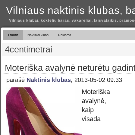
Vilniaus naktinis klubas, b
Vilniaus klubai, koktelių baras, vakarėliai, laisvalaikis, pramog
Titulinis
Naktiniai klubai
Reklama
4centimetrai
Moteriška avalynė neturėtu gadint
parašė
Naktinis klubas
, 2013-05-02 09:33
Moteriška
avalynė,
kaip
visada