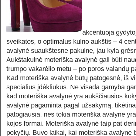
akcentuoja gydytoja
sveikatos, o optimalus kulno aukštis – 4 cent
avalynė suaukštesne pakulne, jau kyla grėsm
Aukštakulnė moteriška avalynė gali būti nau
trumpo vakarėlio metu – po poros valandų pat
Kad moteriška avalynė būtų patogesnė, iš vida
specialius įdėkliukus. Ne visada gamyba garsi
kad moteriška avalynė yra aukščiausios kok
avalynė pagaminta pagal užsakymą, tikėtina,
patogiausia, nes tokia moteriška avalynė yra 
kojos formai. Moteriška avalynė taip pat der
pokyčių. Buvo laikai, kai moteriška avalynė