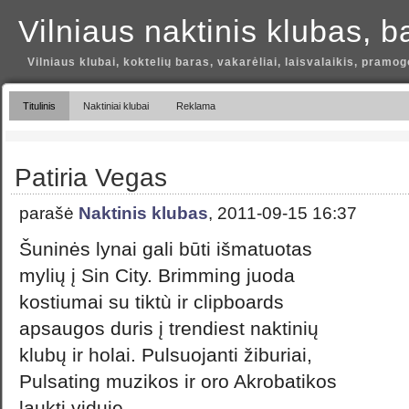
Vilniaus naktinis klubas, b
Vilniaus klubai, koktelių baras, vakarėliai, laisvalaikis, pramog
Titulinis
Naktiniai klubai
Reklama
Patiria Vegas
parašė
Naktinis klubas
, 2011-09-15 16:37
Šuninės lynai gali būti išmatuotas
mylių į Sin City. Brimming juoda
kostiumai su tiktù ir clipboards
apsaugos duris į trendiest naktinių
klubų ir holai. Pulsuojanti žiburiai,
Pulsating muzikos ir oro Akrobatikos
laukti viduje.