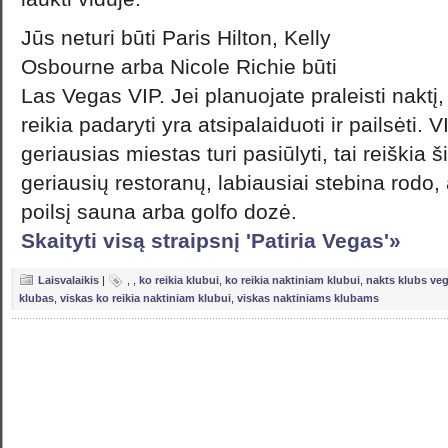
Jūs neturi būti Paris Hilton, Kelly
Osbourne arba Nicole Richie būti
Las Vegas VIP. Jei planuojate praleisti nakt
reikia padaryti yra atsipalaiduoti ir pailsėti
geriausias miestas turi pasiūlyti, tai reiškia š
geriausių restoranų, labiausiai stebina rodo, 
poilsį sauna arba golfo dozė.
Skaityti visą straipsnį 'Patiria Vegas'»
Laisvalaikis
|
,
,
ko reikia klubui
,
ko reikia naktiniam klubui
,
nakts klubs ve
klubas
,
viskas ko reikia naktiniam klubui
,
viskas naktiniams klubams