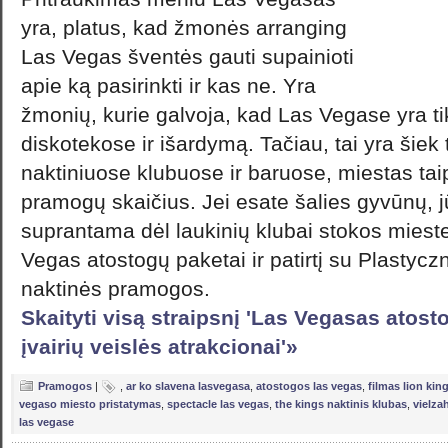
yra, platus, kad žmonės arranging
Las Vegas šventės gauti supainioti
apie ką pasirinkti ir kas ne. Yra
žmonių, kurie galvoja, kad Las Vegase yra ti
diskotekose ir išardymą. Tačiau, tai yra šiek 
naktiniuose klubuose ir baruose, miestas ta
pramogų skaičius. Jei esate šalies gyvūnų, j
suprantama dėl laukinių klubai stokos mieste.
Vegas atostogų paketai ir patirtį su Plastyc
naktinės pramogos.
Skaityti visą straipsnį 'Las Vegasas atost
įvairių veislės atrakcionai'»
Pramogos
|
,
ar ko slavena lasvegasa
,
atostogos las vegas
,
filmas lion king
vegaso miesto pristatymas
,
spectacle las vegas
,
the kings naktinis klubas
,
vielza
las vegase