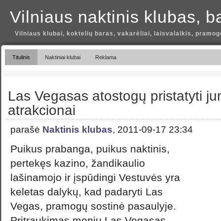
Vilniaus naktinis klubas, b
Vilniaus klubai, koktelių baras, vakarėliai, laisvalaikis, pramog
Titulinis
Naktiniai klubai
Reklama
Las Vegasas atostogų pristatyti jum
atrakcionai
parašė
Naktinis klubas
, 2011-09-17 23:34
Puikus prabanga, puikus naktinis,
pertekęs kazino, žandikaulio
lašinamojo ir įspūdingi Vestuvės yra
keletas dalykų, kad padaryti Las
Vegas, pramogų sostinė pasaulyje.
Pritraukimas meniu Las Vegasas