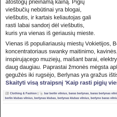
atostogų prieinamą kainą. Pigių
viešbučių nebūtinai yra blogai,
viešbutis, ir kartais keliautojas gali
rasti labai sandorį dėl viešbutis,
kuris yra vienas iš geriausių mieste.
Vienas iš populiariausių miestų Vokietijos, B
koncentratoriaus swanky maitinimo, kavinės,
inspirującego muziejų, maišant barai, elektry
daug daugiau. Paprastai žmonės mėgsta apla
gegužės iki rugsėjo, Berlynas yra gražus išt
Skaityti visą straipsnį 'Kaip rasti pigių v
Clothing & Fashion
|
bar berlin vilnius
,
baras berlynas
,
baras berlynas viln
berlin klubas vilnius
,
berlynas klubas
,
berlynas klubas vilnius
,
berlyno baras vilni