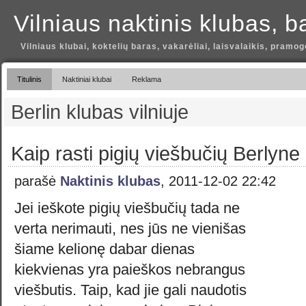
Vilniaus naktinis klubas, b
Vilniaus klubai, koktelių baras, vakarėliai, laisvalaikis, pramog
Titulinis
Naktiniai klubai
Reklama
Berlin klubas vilniuje
Kaip rasti pigių viešbučių Berlyne
parašė
Naktinis klubas
, 2011-12-02 22:42
Jei ieškote pigių viešbučių tada ne
verta nerimauti, nes jūs ne vienišas
šiame kelionę dabar dienas
kiekvienas yra paieškos nebrangus
viešbutis. Taip, kad jie gali naudotis