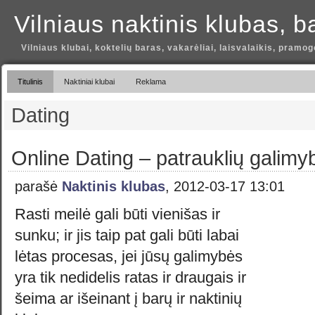
Vilniaus naktinis klubas, b
Vilniaus klubai, koktelių baras, vakarėliai, laisvalaikis, pramog
Titulinis
Naktiniai klubai
Reklama
Dating
Online Dating – patrauklių galimy
parašė
Naktinis klubas
, 2012-03-17 13:01
Rasti meilė gali būti vienišas ir
sunku; ir jis taip pat gali būti labai
lėtas procesas, jei jūsų galimybės
yra tik nedidelis ratas ir draugais ir
šeima ar išeinant į barų ir naktinių