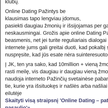
klubų.
Online Dating Pažintys be
klausimas tapo lengviau įdomus,
pasiekti daugiau žmonių ir išsijojamas per gal
neskausmingai. Grožis apie online Dating Pa
beasmenis, net jei turite reguliariais dialoga
internete jums gali greitai duoti, kad pokalbį 
nuspręsite, kad jūs esate nėra suinteresuoto
Į JK, ten yra sako, kad 10million + vieną žmo
rasti meilę, vis daugiau ir daugiau vieną žm
naudoja interneto Pažinčių svetainėse pabandy
tie, kurie yra išsituokęs ir našlės arba našlia
eilutėje
Skaityti visą straipsnį 'Online Dating – p
pasaulio'»