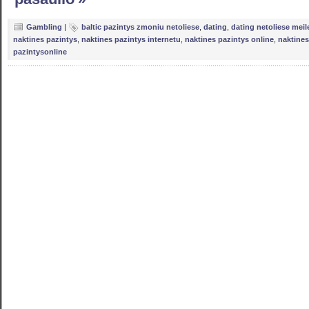
Gambling
|
baltic pazintys zmoniu netoliese
,
dating
,
dating netoliese mei
naktines pazintys
,
naktines pazintys internetu
,
naktines pazintys online
,
naktines
pazintysonline