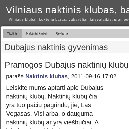
Vilniaus naktinis klubas, b
Vilniaus klubai, koktelių baras, vakarėliai, laisvalaikis, pramog
Titulinis
Naktiniai klubai
Reklama
Dubajus naktinis gyvenimas
Pramogos Dubajus naktinių klubų
parašė
Naktinis klubas
, 2011-09-16 17:02
Leiskite mums aptarti apie Dubajus
naktinių klubų. Naktinių klubų čia
yra tuo pačiu pagrindu, jie, Las
Vegasas. Visi arba, o dauguma
naktinių klubų ar yra viešbučiai. A