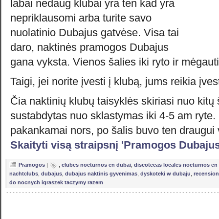
labai nedaug klubai yra ten kad yra
nepriklausomi arba turite savo
nuolatinio Dubajus gatvėse. Visa tai
daro, naktinės pramogos Dubajus
gana vyksta. Vienos šalies iki ryto ir mėgau
Taigi, jei norite įvesti į klubą, jums reikia įve
Čia naktinių klubų taisyklės skiriasi nuo kit
sustabdytas nuo sklastymas iki 4-5 am ryte
pakankamai nors, po šalis buvo ten draugui 
Skaityti visą straipsnį 'Pramogos Dubajus
Pramogos
|
,
clubes nocturnos en dubai
,
discotecas locales nocturnos en
nachtclubs
,
dubajus
,
dubajus naktinis gyvenimas
,
dyskoteki w dubaju
,
recensioni
do nocnych igraszek taczymy razem