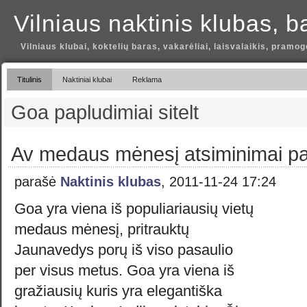
Vilniaus naktinis klubas, b
Vilniaus klubai, koktelių baras, vakarėliai, laisvalaikis, pramog
Titulinis
Naktiniai klubai
Reklama
Goa papludimiai sitelt
Av medaus mėnesį atsiminimai pa
parašė
Naktinis klubas
, 2011-11-24 17:24
Goa yra viena iš populiariausių vietų
medaus mėnesį, pritrauktų
Jaunavedys porų iš viso pasaulio
per visus metus. Goa yra viena iš
gražiausių kuris yra elegantiška