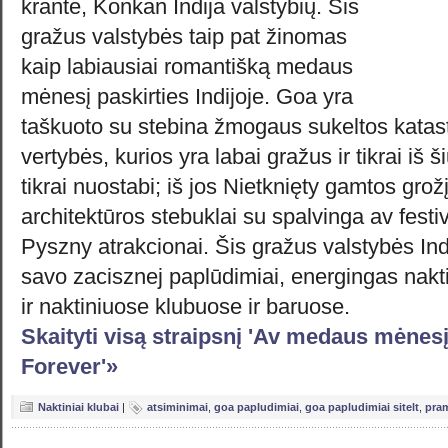
krante, Konkan Indija valstybių. Šis
gražus valstybės taip pat žinomas
kaip labiausiai romantišką medaus
mėnesį paskirties Indijoje. Goa yra
taškuoto su stebina žmogaus sukeltos katast
vertybės, kurios yra labai gražus ir tikrai iš 
tikrai nuostabi; iš jos Nietknięty gamtos gro
architektūros stebuklai su spalvinga av festival
Pyszny atrakcionai. Šis gražus valstybės Indi
savo zacisznej paplūdimiai, energingas nakt
ir naktiniuose klubuose ir baruose.
Skaityti visą straipsnį 'Av medaus mėnesį
Forever'»
Naktiniai klubai
|
atsiminimai
,
goa papludimiai
,
goa papludimiai sitelt
,
pra