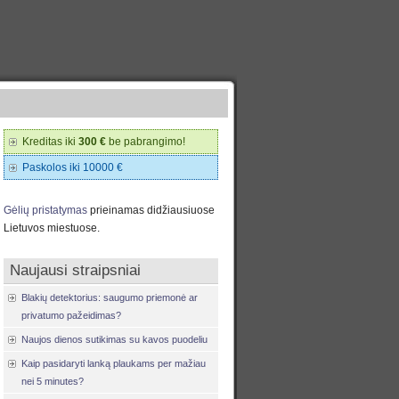
Kreditas iki
300 €
be pabrangimo!
Paskolos iki 10000 €
Gėlių pristatymas
prieinamas didžiausiuose
Lietuvos miestuose.
Naujausi straipsniai
Blakių detektorius: saugumo priemonė ar
privatumo pažeidimas?
Naujos dienos sutikimas su kavos puodeliu
Kaip pasidaryti lanką plaukams per mažiau
nei 5 minutes?