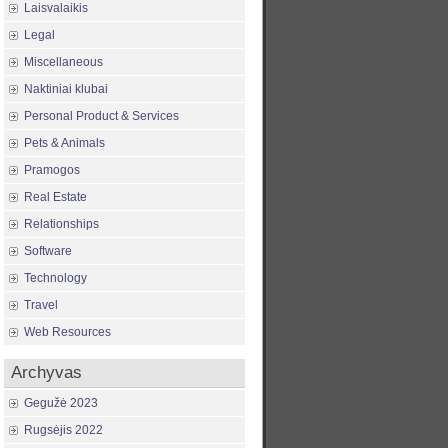
Laisvalaikis
Legal
Miscellaneous
Naktiniai klubai
Personal Product & Services
Pets & Animals
Pramogos
Real Estate
Relationships
Software
Technology
Travel
Web Resources
Archyvas
Gegužė 2023
Rugsėjis 2022