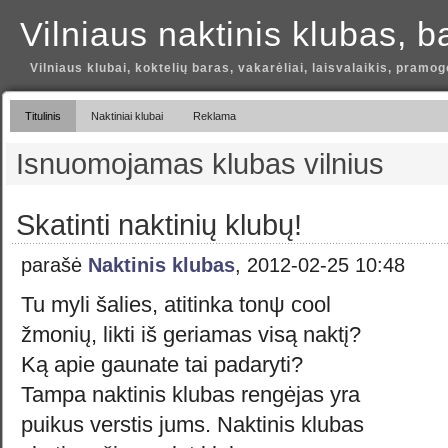
Vilniaus naktinis klubas, b
Vilniaus klubai, koktelių baras, vakarėliai, laisvalaikis, pramog
Titulinis
Naktiniai klubai
Reklama
Isnuomojamas klubas vilnius
Skatinti naktinių klubų!
parašė
Naktinis klubas
, 2012-02-25 10:48
Tu myli šalies, atitinka tonψ cool
žmonių, likti iš geriamas visą naktį?
Ką apie gaunate tai padaryti?
Tampa naktinis klubas rengėjas yra
puikus verstis jums. Naktinis klubas