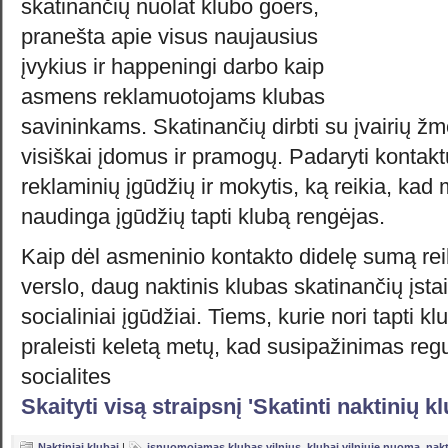
skatinančių nuolat klubo goers,
pranešta apie visus naujausius
įvykius ir happeningi darbo kaip
asmens reklamuotojams klubas
savininkams. Skatinančių dirbti su įvairių žmon
visiškai įdomus ir pramogų. Padaryti kontakt
reklaminių įgūdžių ir mokytis, ką reikia, kad 
naudinga įgūdžių tapti klubą rengėjas.
Kaip dėl asmeninio kontakto didelę sumą rei
verslo, daug naktinis klubas skatinančių įsta
socialiniai įgūdžiai. Tiems, kurie nori tapti k
praleisti keletą metų, kad susipažinimas regu
socialites
Skaityti visą straipsnį 'Skatinti naktinių k
Naktiniai klubai
|
isnuomojamas klubas vilnius
,
klubai vilniuje nuoma
,
nakt