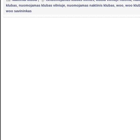
klubas
,
nuomojamas klubas vilniuje
,
nuomojamas naktinis klubas
,
woo
,
woo klub
woo savininkas