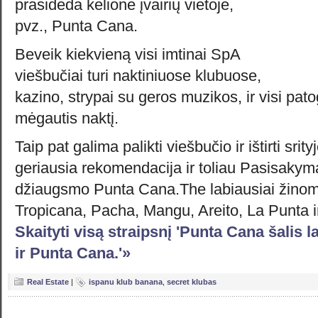
prasideda kelionė įvairių vietoje,
pvz., Punta Cana.
Beveik kiekvieną visi imtinai SpA
viešbučiai turi naktiniuose klubuose,
kazino, strypai su geros muzikos, ir visi pat
mėgautis naktį.
Taip pat galima palikti viešbučio ir ištirti srityj
geriausia rekomendacija ir toliau Pasisakyma
džiaugsmo Punta Cana.The labiausiai žinomų
Tropicana, Pacha, Mangu, Areito, La Punta i
Skaityti visą straipsnį 'Punta Cana šalis l
ir Punta Cana.'»
Real Estate
|
ispanu klub banana
,
secret klubas