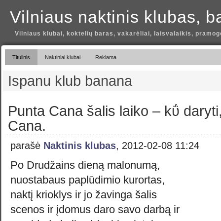
Vilniaus naktinis klubas, b
Vilniaus klubai, koktelių baras, vakarėliai, laisvalaikis, pramog
Titulinis
Naktiniai klubai
Reklama
Ispanu klub banana
Punta Cana šalis laiko – kΰ daryti
Cana.
parašė
Naktinis klubas
, 2012-02-08 11:24
Po Drudžains dieną malonumą,
nuostabaus paplūdimio kurortas,
naktį krioklys ir jo žavinga šalis
scenos ir įdomus daro savo darbą ir