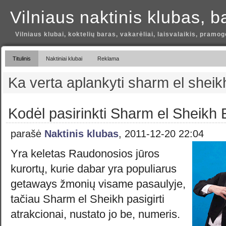
Vilniaus naktinis klubas, b
Vilniaus klubai, koktelių baras, vakarėliai, laisvalaikis, pramog
Titulinis
Naktiniai klubai
Reklama
Ka verta aplankyti sharm el sheik
Kodėl pasirinkti Sharm el Sheikh 
parašė
Naktinis klubas
, 2011-12-20 22:04
Yra keletas Raudonosios jūros
kurortų, kurie dabar yra populiarus
getaways žmonių visame pasaulyje,
tačiau Sharm el Sheikh pasigirti
atrakcionai, nustato jo be, numeris.