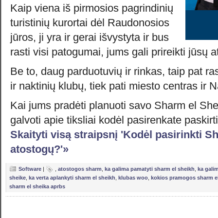
Kaip viena iš pirmosios pagrindinių
turistinių kurortai dėl Raudonosios
jūros, ji yra ir gerai išvystyta ir bus
rasti visi patogumai, jums gali prireikti jūsų 
Be to, daug parduotuvių ir rinkas, taip pat r
ir naktinių klubų, tiek pati miesto centras ir
Kai jums pradėti planuoti savo Sharm el She
galvoti apie tiksliai kodėl pasirenkate paskirt
Skaityti visą straipsnį 'Kodėl pasirinkti 
atostogų?'»
Software
|
,
atostogos sharm
,
ka galima pamatyti sharm el sheikh
,
ka gali
sheike
,
ka verta aplankyti sharm el sheikh
,
klubas woo
,
kokios pramogos sharm el
sharm el sheika aprbs