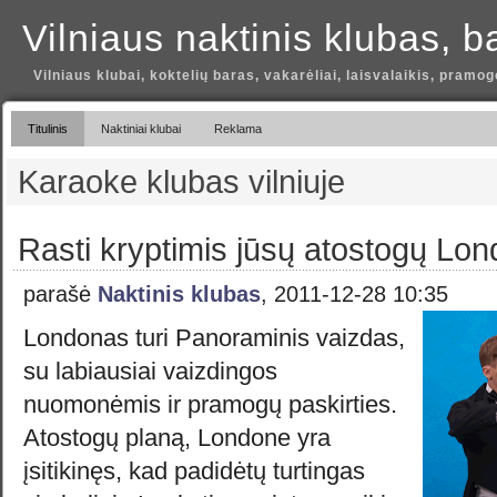
Vilniaus naktinis klubas, b
Vilniaus klubai, koktelių baras, vakarėliai, laisvalaikis, pramog
Titulinis
Naktiniai klubai
Reklama
Karaoke klubas vilniuje
Rasti kryptimis jūsų atostogų Lo
parašė
Naktinis klubas
, 2011-12-28 10:35
Londonas turi Panoraminis vaizdas,
su labiausiai vaizdingos
nuomonėmis ir pramogų paskirties.
Atostogų planą, Londone yra
įsitikinęs, kad padidėtų turtingas