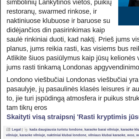
simbolinių Lankytinos vietos, puikių
restoranų, swarmed rinkose, ir
naktiniuose klubuose ir baruose su
didėjančios din pasirinkimas kaip
saulė rinkiniai duoti, kad naktį. Prieš jums v
planus, jums reikia rasti, kas visiems bus rei
Atlikite šiuos pasiūlymus kaip jūsų kelionės 
jums rasti tinkamą Londonas apgyvendinimo
Londono viešbučiai Londonas viešbučiai yr
pasaulyje, jų pasaulinės klasės leisures ir a
to, jie turi įspūdingą atmosfera ir puikus stru
tam tikrų eros
Skaityti visą straipsnį 'Rasti kryptimis j
Legal
|
kada daugiausia turistu londone
,
karaoke barai vilniuje
,
karaoke kl
vilniuje
,
karaoke vilniuje
,
naktiniai klubai londone
,
vilniaus klubai karaoke
,
woo
,
w