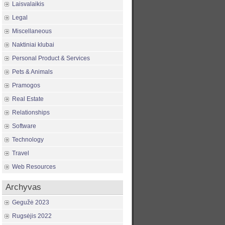
Laisvalaikis
Legal
Miscellaneous
Naktiniai klubai
Personal Product & Services
Pets & Animals
Pramogos
Real Estate
Relationships
Software
Technology
Travel
Web Resources
Archyvas
Gegužė 2023
Rugsėjis 2022