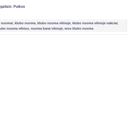
galiais: Puikus
i nuomai
,
klubo nuoma
,
klubo nuoma vilniuje
,
klubo nuoma vilniuje nakciai
,
lubo nuoma vilnius
,
nuoma barai vilniuje
,
woo klubo nuoma