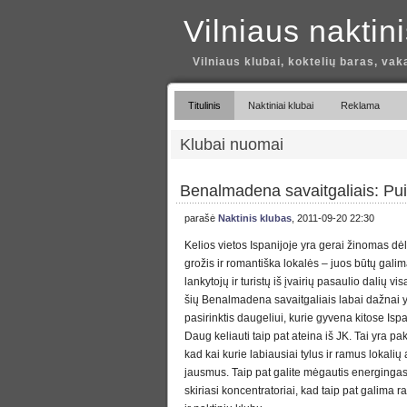
Vilniaus naktin
Vilniaus klubai, koktelių baras, vak
Titulinis
Naktiniai klubai
Reklama
Klubai nuomai
Benalmadena savaitgaliais: Pu
parašė
Naktinis klubas
, 2011-09-20 22:30
Kelios vietos Ispanijoje yra gerai žinomas d
grožis ir romantiška lokalės – juos būtų gali
lankytojų ir turistų iš įvairių pasaulio dalių vi
šių Benalmadena savaitgaliais labai dažnai y
pasirinktis daugeliui, kurie gyvena kitose Isp
Daug keliauti taip pat ateina iš JK. Tai yra p
kad kai kurie labiausiai tylus ir ramus lokalių 
jausmus. Taip pat galite mėgautis energing
skiriasi koncentratoriai, kad taip pat galima ra