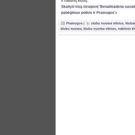
ir naktinių klubų.
Skaityti visą straipsnį 'Benalmadena savait
pabėgimas poilsis ir Pramogos'»
Pramogos
|
clubu nuoma vilnius
,
kluba
klubu nuoma
,
klubu nuoma vilnius
,
naktinio k