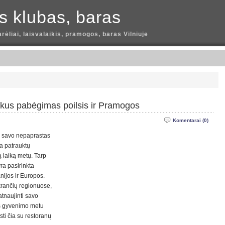
is klubas, baras
arėliai, laisvalaikis, pramogos, baras Vilniuje
ikus pabėgimas poilsis ir Pramogos
Komentarai (0)
ėl savo nepaprastas
ma patrauktų
są laiką metų. Tarp
ra pasirinkta
anijos ir Europos.
akrančių regionuose,
atnaujinti savo
as gyvenimo metu
sti čia su restoranų