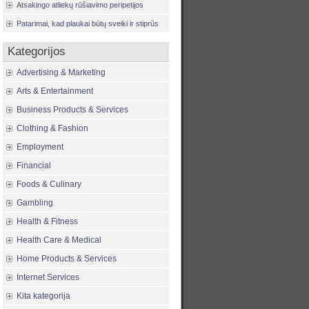
Atsakingo atliekų rūšiavimo peripetijos
Patarimai, kad plaukai būtų sveiki ir stiprūs
Kategorijos
Advertising & Marketing
Arts & Entertainment
Business Products & Services
Clothing & Fashion
Employment
Financial
Foods & Culinary
Gambling
Health & Fitness
Health Care & Medical
Home Products & Services
Internet Services
Kita kategorija