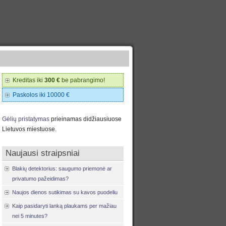
Kreditas iki
300 €
be pabrangimo!
Paskolos iki 10000 €
Gėlių pristatymas
prieinamas didžiausiuose
Lietuvos miestuose.
Naujausi straipsniai
Blakių detektorius: saugumo priemonė ar
privatumo pažeidimas?
Naujos dienos sutikimas su kavos puodeliu
Kaip pasidaryti lanką plaukams per mažiau
nei 5 minutes?