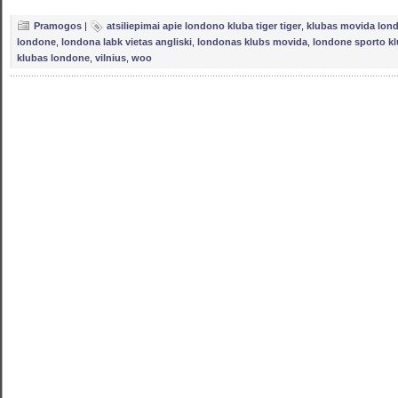
Pramogos
|
atsiliepimai apie londono kluba tiger tiger
,
klubas movida lon
londone
,
londona labk vietas angliski
,
londonas klubs movida
,
londone sporto kl
klubas londone
,
vilnius
,
woo