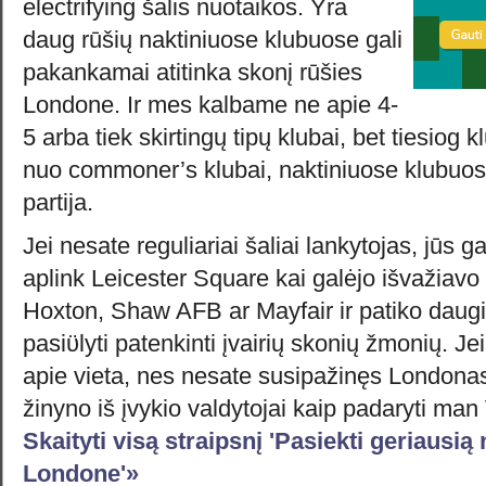
electrifying šalis nuotaikos. Yra
daug rūšių naktiniuose klubuose gali
pakankamai atitinka skonį rūšies
Londone. Ir mes kalbame ne apie 4-
5 arba tiek skirtingų tipų klubai, bet tiesiog k
nuo commoner’s klubai, naktiniuose klubuos
partija.
Jei nesate reguliariai šaliai lankytojas, jūs 
aplink Leicester Square kai galėjo išvažiavo 
Hoxton, Shaw AFB ar Mayfair ir patiko daug
pasiϋlyti patenkinti įvairių skonių žmonių. Je
apie vieta, nes nesate susipažinęs Londonas 
žinyno iš įvykio valdytojai kaip padaryti man
Skaityti visą straipsnį 'Pasiekti geriausią
Londone'»