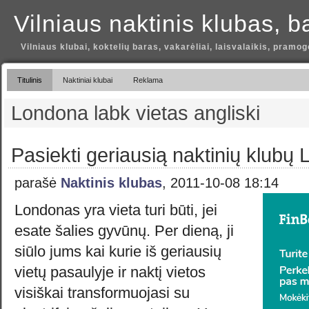
Vilniaus naktinis klubas, b
Vilniaus klubai, koktelių baras, vakarėliai, laisvalaikis, pramog
Titulinis
Naktiniai klubai
Reklama
Londona labk vietas angliski
Pasiekti geriausią naktinių klubų
parašė
Naktinis klubas
, 2011-10-08 18:14
Londonas yra vieta turi būti, jei
esate šalies gyvūnų. Per dieną, ji
siūlo jums kai kurie iš geriausių
vietų pasaulyje ir naktį vietos
visiškai transformuojasi su