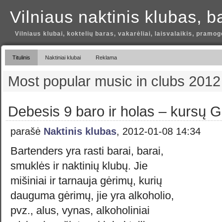
Vilniaus naktinis klubas, b
Vilniaus klubai, koktelių baras, vakarėliai, laisvalaikis, pramog
Titulinis
Naktiniai klubai
Reklama
Most popular music in clubs 2012
Debesis 9 baro ir holas – kursų 
parašė
Naktinis klubas
, 2012-01-08 14:34
Bartenders yra rasti barai, barai,
smuklės ir naktinių klubų. Jie
mišiniai ir tarnauja gėrimų, kurių
dauguma gėrimų, jie yra alkoholio,
pvz., alus, vynas, alkoholiniai