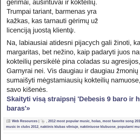
gėrimai, aušintuvai ir kokteilių.
Trumpai tariant, barmenas yra
kažkas, kas tarnauti gėrimų už
licenciją juostą klientψ.
Na, labiausiai atidesni pijacych gali žinoti, ka
margaritas, bet nežino, kaip padaryti juos n
kokteilių persikėlė pina coladas su agresijo
Garnyrai nei. Vis daugiau ir daugiau žmonių
sumaišyti mėgstamiausių kokteilių namuose, 
savo kišenės.
Skaityti visą straipsnį 'Debesis 9 baro ir
baras'»
Web Resources
|
,
2012 most popular music
,
holas
,
most favorite song 20
music in clubs 2012
,
naktinis klubas vilniuje
,
naktiniuose klubuose
,
popularni mu