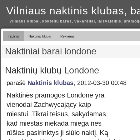
Vilniaus naktinis klubas, b
Vilniaus klubai, koktelių baras, vakarėliai, laisvalaikis, pramog
Titulinis
Naktiniai klubai
Reklama
Naktiniai barai londone
Naktinių klubų Londone
parašė
Naktinis klubas
, 2012-03-30 00:48
Naktinės pramogos Londone yra
vienodai Zachwycający kaip
miestui. Tikrai teisus, sakydamas,
kad miestas niekada miega nes
rūšies pasirinktys ji siūlo naktį. Ką