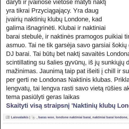
daryti ir įvairiose vietose matyti naktį
yra tikrai Przyciągający. Yra daug
įvairių naktinių klubų Londone, kad
galima išnagrinėti. Klubai ir naktiniai
barai stebulė, ir naktinės pramogos puikiai t
asmuo. Tai ne tik garsėja savo garsiai šokių 
DJ barai. Tai būtų bet naktį savaitės London
scintillating su šalies gyvūnų, iš jų sunkiųj
mažinimas. Jaunimą taip pat išeiti į chill ir s
per gerti ne Londonas Naktinis klubas. Prikl
lengvatų, tai lengva rasti savo vietą rūšies 
tema pasiūlyti geras laikas
Skaityti visą straipsnį 'Naktinių klubų Lo
Laisvalaikis
|
,
baras woo
,
londone naktiniai barai
,
naktiniai barai londone
,