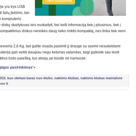
je yra trys USB
i failų įkėlimo, bei
i kompiuterio
skų skaitytuvas leis nuskaityti, bei kelti informaciją tiek į pliusinius, tiek į
ompaktinius diskus nereikės daug laiko rinktis kompaktą, nes tinka tiek vieni
sveria 2,6 Kg, tad galite visada pasiimti jį drauge su savimi nesukeldami
erija gali veikti daugiau negu keturias valandas, taigi galėsite sau leisti
ektros lizdo paiešką, tuo atveju jai būsite ne namuose.
– pigus pasirinkimas'»
2015
,
kuo skiriasi baras nuo klubo
,
naktinis klubas
,
naktinis klubas matrialiste
oo lt