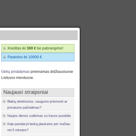
Kreditas iki
300 €
be pabrangimo!
Paskolos iki 10000 €
Gėlių pristatymas
prieinamas didžiausiuose
Lietuvos miestuose.
Naujausi straipsniai
Blakių detektorius: saugumo priemonė ar
privatumo pažeidimas?
Naujos dienos sutikimas su kavos puodeliu
Kaip pasidaryti lanką plaukams per mažiau
nei 5 minutes?