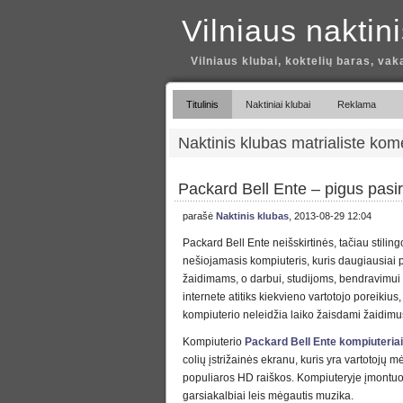
Vilniaus naktin
Vilniaus klubai, koktelių baras, vak
Titulinis
Naktiniai klubai
Reklama
Naktinis klubas matrialiste kom
Packard Bell Ente – pigus pasi
parašė
Naktinis klubas
, 2013-08-29 12:04
Packard Bell Ente neišskirtinės, tačiau stilin
nešiojamasis kompiuteris, kuris daugiausiai p
žaidimams, o darbui, studijoms, bendravimui 
internete atitiks kiekvieno vartotojo poreikius,
kompiuterio neleidžia laiko žaisdami žaidimu
Kompiuterio
Packard Bell Ente kompiuteriai
colių įstrižainės ekranu, kuris yra vartotojų m
populiaros HD raiškos. Kompiuteryje įmontuot
garsiakalbiai leis mėgautis muzika.