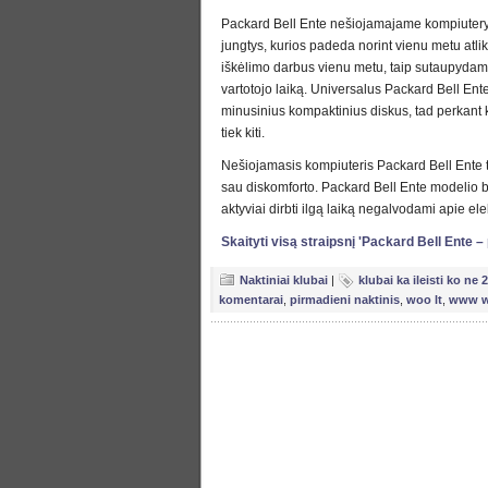
Packard Bell Ente nešiojamajame kompiutery
jungtys, kurios padeda norint vienu metu atlikt
iškėlimo darbus vienu metu, taip sutaupydam
vartotojo laiką. Universalus Packard Bell Ente di
minusinius kompaktinius diskus, tad perkant k
tiek kiti.
Nešiojamasis kompiuteris Packard Bell Ente te
sau diskomforto. Packard Bell Ente modelio bat
aktyviai dirbti ilgą laiką negalvodami apie el
Skaityti visą straipsnį 'Packard Bell Ente 
Naktiniai klubai
|
klubai ka ileisti ko ne 
komentarai
,
pirmadieni naktinis
,
woo lt
,
www w