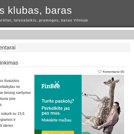
is klubas, baras
arėliai, laisvalaikis, pramogos, baras Vilniuje
entarai
rinkimas
Komentarai (0)
gos išvaizdos
ritaikytas ne
ar tiesiog naršymui
 kurie prie
s.
sukurti su 15,6
ėgiamos ir
i stereo