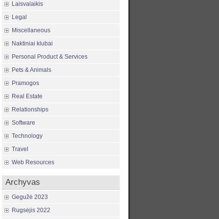
Laisvalaikis
Legal
Miscellaneous
Naktiniai klubai
Personal Product & Services
Pets & Animals
Pramogos
Real Estate
Relationships
Software
Technology
Travel
Web Resources
Archyvas
Gegužė 2023
Rugsėjis 2022