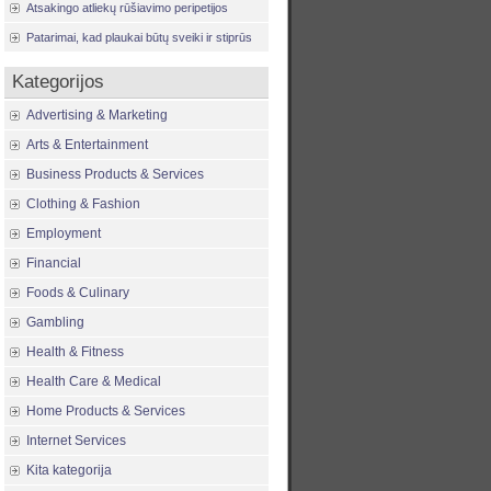
Atsakingo atliekų rūšiavimo peripetijos
Patarimai, kad plaukai būtų sveiki ir stiprūs
Kategorijos
Advertising & Marketing
Arts & Entertainment
Business Products & Services
Clothing & Fashion
Employment
Financial
Foods & Culinary
Gambling
Health & Fitness
Health Care & Medical
Home Products & Services
Internet Services
Kita kategorija