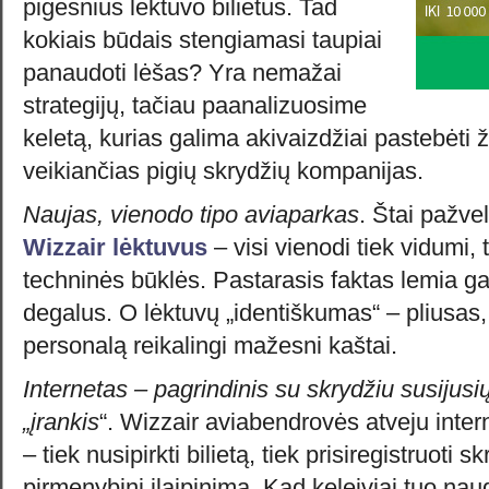
pigesnius lėktuvo bilietus. Tad
kokiais būdais stengiamasi taupiai
panaudoti lėšas? Yra nemažai
strategijų, tačiau paanalizuosime
keletą, kurias galima akivaizdžiai pastebėti ž
veikiančias pigių skrydžių kompanijas.
Naujas, vienodo tipo aviaparkas
. Štai pažve
Wizzair
lėktuvus
– visi vienodi tiek vidumi, 
techninės būklės. Pastarasis faktas lemia ga
degalus. O lėktuvų „identiškumas“ – pliusas
personalą reikalingi mažesni kaštai.
Internetas – pagrindinis su skrydžiu susijusi
„įrankis
“. Wizzair aviabendrovės atveju intern
– tiek nusipirkti bilietą, tiek prisiregistruoti s
pirmenybinį įlaipinimą. Kad keleiviai tuo naud