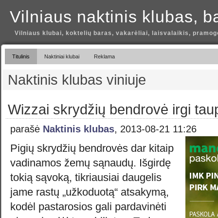
Vilniaus naktinis klubas, b
Vilniaus klubai, koktelių baras, vakarėliai, laisvalaikis, pramog
Titulinis
Naktiniai klubai
Reklama
Naktinis klubas viniuje
Wizzai skrydžių bendrovė irgi tau
parašė
Naktinis klubas
, 2013-08-21 11:26
Pigių skrydžių bendrovės dar kitaip
vadinamos žemų sąnaudų. Išgirdę
tokią sąvoką, tikriausiai daugelis
jame rastų „užkoduotą“ atsakymą,
kodėl pastarosios gali pardavinėti