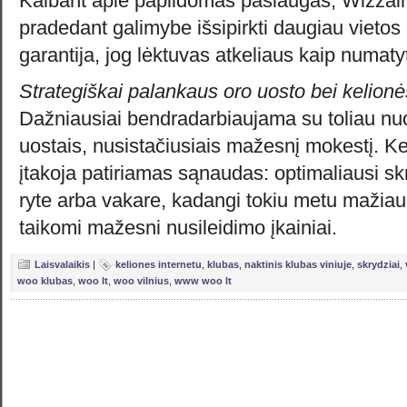
Kalbant apie papildomas paslaugas, Wizzair i
pradedant galimybe išsipirkti daugiau vietos 
garantija, jog lėktuvas atkeliaus kaip numaty
Strategiškai palankaus oro uosto bei kelionė
Dažniausiai bendradarbiaujama su toliau nuo
uostais, nusistačiusiais mažesnį mokestį. Kel
įtakoja patiriamas sąnaudas: optimaliausi sk
ryte arba vakare, kadangi tokiu metu mažiau 
taikomi mažesni nusileidimo įkainiai.
Laisvalaikis
|
keliones internetu
,
klubas
,
naktinis klubas viniuje
,
skrydziai
,
woo klubas
,
woo lt
,
woo vilnius
,
www woo lt