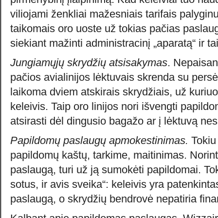
viliojami ženkliai mažesniais tarifais palygi
taikomais oro uoste už tokias pačias paslau
siekiant mažinti administracinį „aparatą“ ir ta
Jungiamųjų skrydžių atsisakymas
. Nepaisan
pačios avialinijos lėktuvais skrenda su persė
laikoma dviem atskirais skrydžiais, už kuriu
keleivis. Taip oro linijos nori išvengti papildo
atsirasti dėl dingusio bagažo ar į lėktuvą nes
Papildomų paslaugų apmokestinimas.
Tokiu 
papildomų kaštų, tarkime, maitinimas. Norint
paslaugą, turi už ją sumokėti papildomai. Toki
sotus, ir avis sveika“: keleivis yra patenkin
paslaugą, o skrydžių bendrovė nepatiria fina